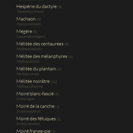
Hespérie du dactyle
(3)
Thymelicus lineola
Machaon
(3)
Papilio machaon
Mégère
(8)
Lasiomatta megera
Mélitée des centaurées
(8)
Melitaea phoebe
Mélitée des mélanphyres
(4)
Mellicta athalia
Mélitée du plantain
(4)
Melitaea cinxia
Mélitée noirâtre
(11)
Melitaea diamina
Moiré blanc-fascié
(5)
Erebia ligea
Moiré de la canche
(1)
Erebia epiphron
Moiré des fétuques
(1)
Erebia meolans
Moiré frange-pie
(1)