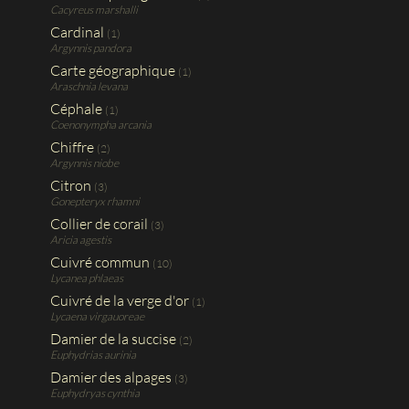
Cacyreus marshalli
Cardinal
(1)
Argynnis pandora
Carte géographique
(1)
Araschnia levana
Céphale
(1)
Coenonympha arcania
Chiffre
(2)
Argynnis niobe
Citron
(3)
Gonepteryx rhamni
Collier de corail
(3)
Aricia agestis
Cuivré commun
(10)
Lycanea phlaeas
Cuivré de la verge d'or
(1)
Lycaena virgauoreae
Damier de la succise
(2)
Euphydrias aurinia
Damier des alpages
(3)
Euphydryas cynthia