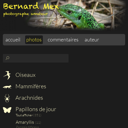
accueil
photos
commentaires
auteur
⚲
Oiseaux
Mammifères
Arachnides
Papillons de jour
(351)
Tout afficher
Amaryllis
(11)
Pyronia tithonus