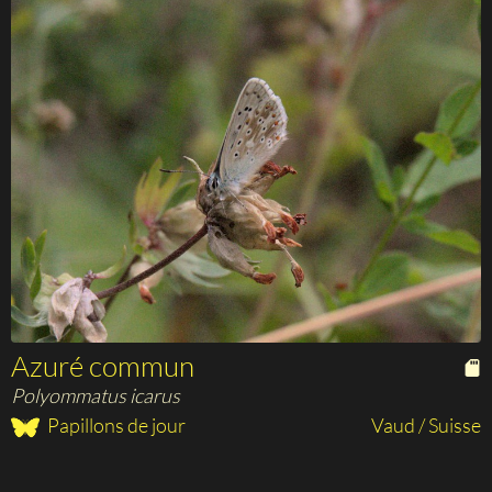
Azuré commun
Polyommatus icarus
Papillons de jour
Vaud / Suisse