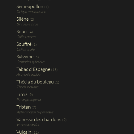
Semi-apollon
(1)
Driopa mnemosyne
Silène
(2)
Brintesia circe
Souci
(4)
Colias crocea
Souffré
(1)
Colias yhale
Sylvaine
(5)
Ochlodes sylvanus
Tabac d'Espagne
(13)
Argynnis paphia
Thécla du bouleau
(1)
Thecla betulae
Tircis
(9)
Pararge aegeria
Tristan
(7)
Aphanthopus hyperantus
Vanesse des chardons
(9)
Vanessa cardui
Vulcain
(11)