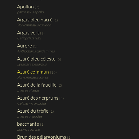
Apollon
(7)
parnassius apollo
Argus bleu nacré
(1)
Polyommatus coridon
Argus vert
(1)
Calloprhys rubi
Aurore
(5)
Anthocharis cardamines
Azuré bleu céleste
(6)
Lysandra bellargus
Azuré commun
(16)
Polyommatus icarus
Azuré de la faucille
(2)
Everes alcetas
Azuré des nerpruns
(4)
Celastrina argiolus
Azuré du trèfle
(1)
Everes argiades
bacchante
(1)
Lopinga achine
Brun des pélargoniums
(1)