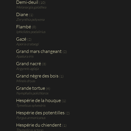
Demi-deuil
(10)
Melanargia galathea
Diane
(1)
Zerynthia polyxena
Flambé
(8)
Iphiclides podalirius
Gazé
(2)
Aporia crataegi
Grand mars changeant
(2)
Apatura iris
Grand nacré
(3)
Argynnis aglaja
Grand nègre des bois
(1)
Minois dryas
Grande tortue
(6)
Nymphalis polichloros
Hespérie de la houque
(1)
Tymelicus sylvestris
Hespérie des potentilles
(2)
Pyrgus armoricanus
Hespérie du chiendent
(1)
Thymelicus acteon