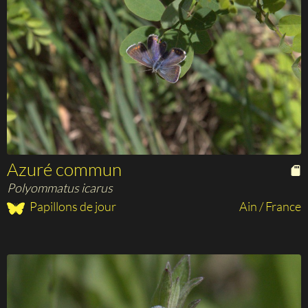
Azuré commun
Polyommatus icarus
Papillons de jour
Ain / France