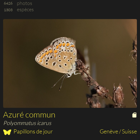
photos
6426
espèces
1303
Azuré commun
Polyommatus icarus
Papillons de jour
Genève / Suisse