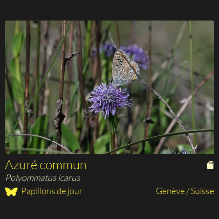
Azuré commun
Polyommatus icarus
Papillons de jour
Genève / Suisse