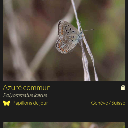
Azuré commun
Polyommatus icarus
Papillons de jour
Genève / Suisse