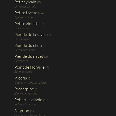
Petit sylvain
(9)
Limenitis camilla
Petite tortue
(14)
Aglaes urticae
Petite violette
(5)
Boloria dia
Piéride de la rave
(11)
Pieris rapae
Piéride du chou
(1)
Pieris brassicae
Piéride du navet
(3)
Pieris napi
Point de Hongrie
(9)
Erynnis tages
Procris
(5)
Coenonympha pamphilus
Proserpine
(2)
Zerynthia rumina
Robert le diable
(19)
Polygonia c-album
Satyrion
(1)
Coenonympha gardetta