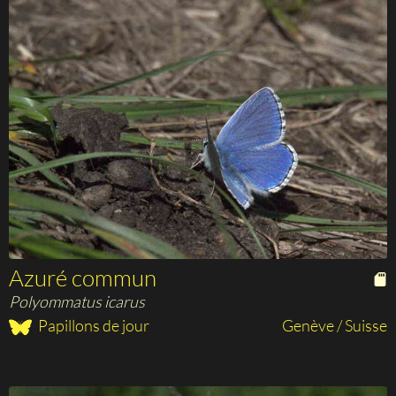
Azuré commun
Polyommatus icarus
Papillons de jour
Genève / Suisse