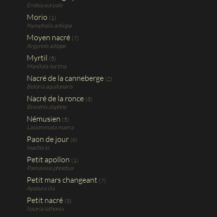
Erebia euryale
Morio
(1)
Nymphalis antiopa
Moyen nacré
(7)
Argynnis adippe
Myrtil
(5)
Manilola nurtina
Nacré de la canneberge
(2)
Boloria aquilonaris
Nacré de la ronce
(3)
Brenthis daphne
Némusien
(5)
Lasiommata maera
Paon de jour
(6)
Inachis io
Petit apollon
(1)
Pamassius phoebus
Petit mars changeant
(7)
Apatura ilia
Petit nacré
(3)
Issoria lathonia