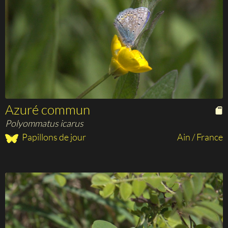
Azuré commun
Polyommatus icarus
Papillons de jour
Ain / France