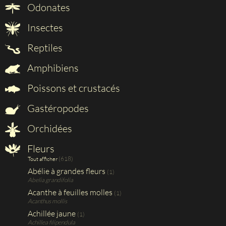
Odonates
Insectes
Reptiles
Amphibiens
Poissons et crustacés
Gastéropodes
Orchidées
Fleurs
(618)
Tout afficher
Abélie à grandes fleurs
(1)
Abelia grandifolia
Acanthe à feuilles molles
(1)
Acanthus mollis
Achillée jaune
(1)
Achillea filipendula