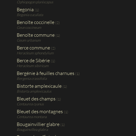
Ophiopogon planiscapus
Begonia
(1)
Begonia cucullata
Benoîte coccinelle
(2)
Geun coccineum
Benoîte commune
(1)
Geum urbanum
Berce commune
(2)
Heracleum sphondylium
Berce de Sibérie
(1)
Heracleum sibiricum
Bergénie à feuilles charnues
(1)
Bergenia crassifolia
Bistorte amplexicaule
(1)
Bistorta amplexicaulus
Bleuet des champs
(1)
Centaurea cyanus
Bleuet des montagnes
(1)
Centaurea montana
Bougainvillier glabre
(1)
Bougainvillea glabra