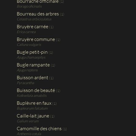
Bourrache officinale
(1)
Borago oficinalis
Bourreau des arbres
(1)
Celastrus orbiciculatus
Bruyère carnée
(1)
Erica carnea
Bruyère commune
(1)
Calluna vulgaris
Bugle petit-pin
(1)
Ajuga chamaepitys
Bugle rampante
(1)
Ajuga reptens
Buisson ardent
(1)
Pyracantha
Buisson de beauté
(1)
Kolkwitzia amabilis
Buplèvre en faux
(1)
Bupleurum falcatum
Caille-lait jaune
(1)
Galium verum
Camomille des chiens
(1)
Anthemis cotula