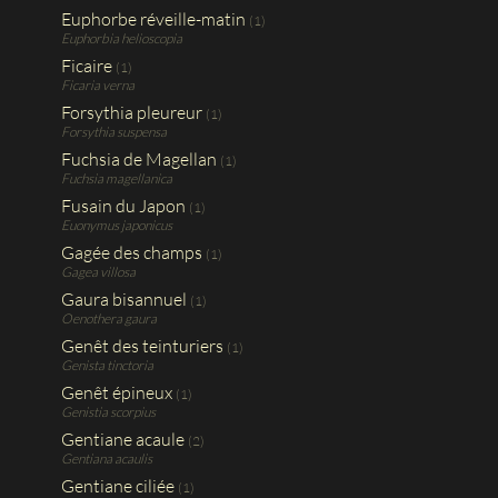
Euphorbe réveille-matin
(1)
Euphorbia helioscopia
Ficaire
(1)
Ficaria verna
Forsythia pleureur
(1)
Forsythia suspensa
Fuchsia de Magellan
(1)
Fuchsia magellanica
Fusain du Japon
(1)
Euonymus japonicus
Gagée des champs
(1)
Gagea villosa
Gaura bisannuel
(1)
Oenothera gaura
Genêt des teinturiers
(1)
Genista tinctoria
Genêt épineux
(1)
Genistia scorpius
Gentiane acaule
(2)
Gentiana acaulis
Gentiane ciliée
(1)