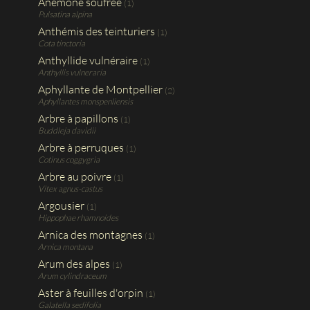
Anémone soufrée
(1)
Pulsatina alpina
Anthémis des teinturiers
(1)
Cota tinctoria
Anthyllide vulnéraire
(1)
Anthyllis vulneraria
Aphyllante de Montpellier
(2)
Aphyllantes monspenliensis
Arbre à papillons
(1)
Buddleja davidii
Arbre à perruques
(1)
Cotinus coggygria
Arbre au poivre
(1)
Vitex agnus-castus
Argousier
(1)
Hippophae rhamnoides
Arnica des montagnes
(1)
Arnica montana
Arum des alpes
(1)
Arum cylindraceum
Aster à feuilles d'orpin
(1)
Galatella sedifolia