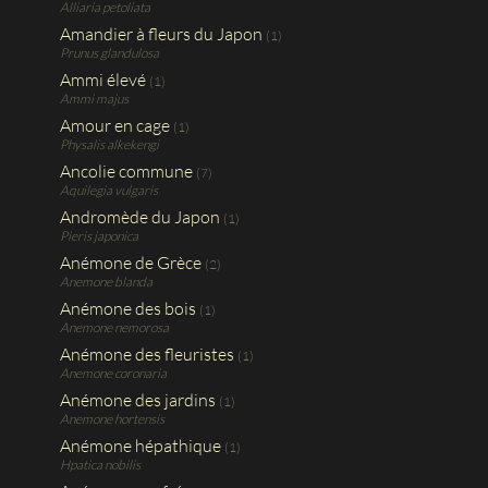
Alliaria petoliata
Amandier à fleurs du Japon
(1)
Prunus glandulosa
Ammi élevé
(1)
Ammi majus
Amour en cage
(1)
Physalis alkekengi
Ancolie commune
(7)
Aquilegia vulgaris
Andromède du Japon
(1)
Pieris japonica
Anémone de Grèce
(2)
Anemone blanda
Anémone des bois
(1)
Anemone nemorosa
Anémone des fleuristes
(1)
Anemone coronaria
Anémone des jardins
(1)
Anemone hortensis
Anémone hépathique
(1)
Hpatica nobilis