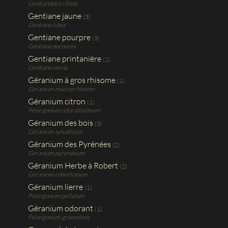
Gentianopsis ciliata
Gentiane jaune
(3)
Gentiana lutea
Gentiane pourpre
(3)
Gentiana purpurea
Gentiane printanière
(2)
Gentiana verna
Géranium à gros rhisome
(1)
Geranium macrorrhisome
Géranium citron
(1)
Pelargonium odoratissimum
Géranium des bois
(3)
Geranium sylvaticum
Géranium des Pyrénées
(2)
Geranium pyrenaicum
Géranium Herbe à Robert
(2)
Geranium robertianum
Géranium lierre
(1)
Pelargonium peltatum
Géranium odorant
(1)
Pelargonium graveolens