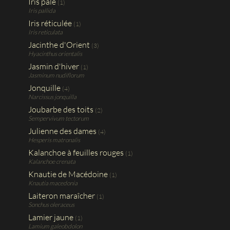
Iris pâle
(1)
Iris pallida
Iris réticulée
(1)
Iris reticulata
Jacinthe d'Orient
(3)
Hyacinthus orientalis
Jasmin d'hiver
(1)
Jasminum nudiflorum
Jonquille
(4)
Narcissus jonquilla
Joubarbe des toits
(2)
Sempervivum tectorum
Julienne des dames
(4)
Hesperis matronalis
Kalanchoe à feuilles rouges
(1)
Kalanchoe crenata
Knautie de Macédoine
(1)
Knautia macedonia
Laiteron maraîcher
(1)
Sonchus oleraceus
Lamier jaune
(1)
Lamium galeobdolon