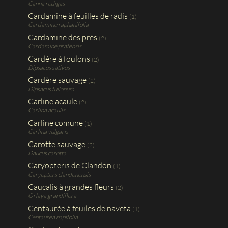
Canna rodigas
Cardamine à feuilles de radis
(1)
Cardamine raphanifolia
Cardamine des prés
(2)
Cardamine pratensis
Cardère à foulons
(2)
Dipsacus sativus
Cardère sauvage
(2)
Dipsacus fullonum
Carline acaule
(2)
Carlina acaulis
Carline comune
(1)
Carlina vulgaris
Carotte sauvage
(2)
Daucus carotta
Caryopteris de Clandon
(1)
Caryopters clandonensis
Caucalis à grandes fleurs
(2)
Orlaya grandiflora
Centaurée à feuiles de naveta
(1)
Centaurea napifolia