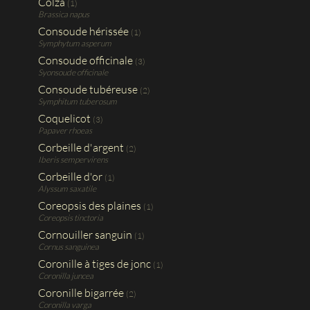
Colza
(1)
Brassica napus
Consoude hérissée
(1)
Symphytum asperum
Consoude officinale
(3)
Syonsoude officinale
Consoude tubéreuse
(2)
Symphitum tuberosum
Coquelicot
(3)
Papaver rhoeas
Corbeille d'argent
(2)
Iberis sempervirens
Corbeille d'or
(1)
Alyssum saxatile
Coreopsis des plaines
(1)
Coreopsis tinctoria
Cornouiller sanguin
(1)
Cornus sanguinea
Coronille à tiges de jonc
(1)
Coronilla juncea
Coronille bigarrée
(2)
Coronilla varga