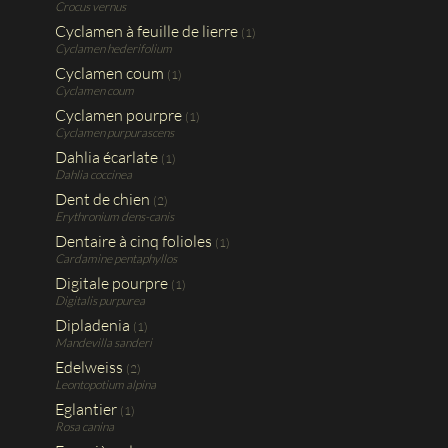
Crocus vernus
Cyclamen à feuille de lierre
(1)
Cyclamen hederifolium
Cyclamen coum
(1)
Cyclamen coum
Cyclamen pourpre
(1)
Cyclamen purpurascens
Dahlia écarlate
(1)
Dahlia coccinea
Dent de chien
(2)
Erythronium dens-canis
Dentaire à cinq folioles
(1)
Cardamine pentaphyllos
Digitale pourpre
(1)
Digitalis purpurea
Dipladenia
(1)
Mandevilla sanderi
Edelweiss
(2)
Leontopotium alpina
Eglantier
(1)
Rosa canina