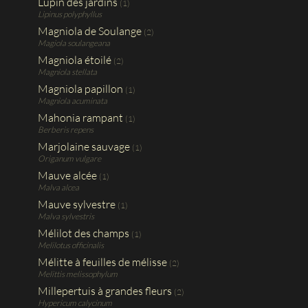
Lupin des jardins
(1)
Lipinus polyphyllus
Magniola de Soulange
(2)
Magiola soulangeana
Magniola étoilé
(2)
Magniola stellata
Magniola papillon
(1)
Magniola acuminata
Mahonia rampant
(1)
Berberis repens
Marjolaine sauvage
(1)
Origanum vulgare
Mauve alcée
(1)
Malva alcea
Mauve sylvestre
(1)
Malva sylvestris
Mélilot des champs
(1)
Melilotus officinalis
Mélitte à feuilles de mélisse
(2)
Melittis melissophylum
Millepertuis à grandes fleurs
(2)
Hypericum calycinum