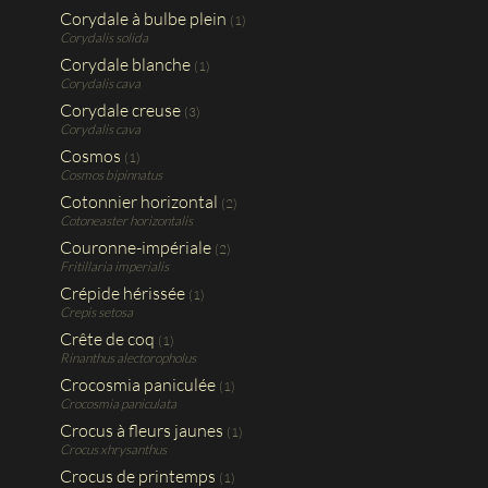
Corydale à bulbe plein
(1)
Corydalis solida
Corydale blanche
(1)
Corydalis cava
Corydale creuse
(3)
Corydalis cava
Cosmos
(1)
Cosmos bipinnatus
Cotonnier horizontal
(2)
Cotoneaster horizontalis
Couronne-impériale
(2)
Fritillaria imperialis
Crépide hérissée
(1)
Crepis setosa
Crête de coq
(1)
Rinanthus alectoropholus
Crocosmia paniculée
(1)
Crocosmia paniculata
Crocus à fleurs jaunes
(1)
Crocus xhrysanthus
Crocus de printemps
(1)