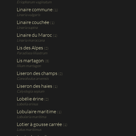
Eriophorum vaginatum
Linaire commune
(1)
Linaria vulgaris
Linaire couchée
(1)
Linaria supina
Linaire du Maroc
(1)
Linaria maroccana
Lis des Alpes
(2)
Paradisea liliastrum
Lis martagon
(3)
lilium martagon
Liseron des champs
(2)
Convolvulus arvensis
Liseron des haies
(1)
Calystegia sepium
Lobélie érine
(2)
Lobelia erinus
Lobulaire maritime
(1)
Lobularia maritima
Lotier à gousse carrée
(1)
Lotus maritimus