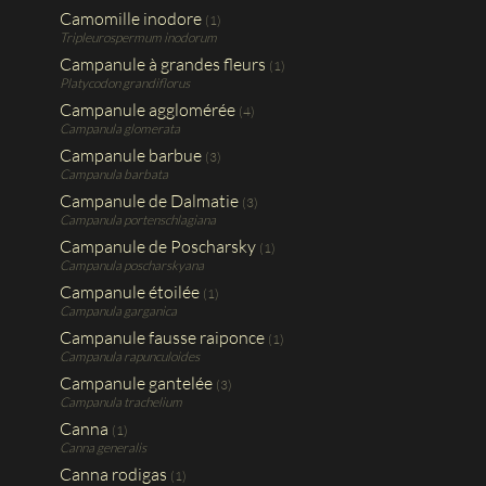
Camomille inodore
(1)
Tripleurospermum inodorum
Campanule à grandes fleurs
(1)
Platycodon grandiflorus
Campanule agglomérée
(4)
Campanula glomerata
Campanule barbue
(3)
Campanula barbata
Campanule de Dalmatie
(3)
Campanula portenschlagiana
Campanule de Poscharsky
(1)
Campanula poscharskyana
Campanule étoilée
(1)
Campanula garganica
Campanule fausse raiponce
(1)
Campanula rapunculoides
Campanule gantelée
(3)
Campanula trachelium
Canna
(1)
Canna generalis
Canna rodigas
(1)