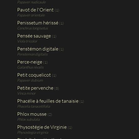
Papaver nudicaule
Pavot de l'Orient
(1)
Papaver orientale
Penissetum hérissé
(1)
Cenchrus longisetus
Pensée sauvage
(1)
Viola tricolor
Penstémon digitale
(1)
Penstemon digitalis
Perce-neige
(1)
Galanthus nivalis
Petit coquelicot
(1)
Papaver dubium
Petite pervenche
(3)
Vinca minor
Phacélie à feuilles de tanaisie
(1)
Phacelia tanacetifolia
Phlox mousse
(2)
Phlox subulata
Physostégie de Virginie
(1)
Physostegia virginia