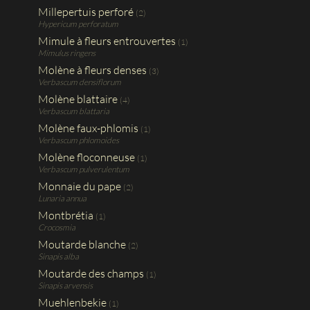
Millepertuis perforé
(2)
Hypericum perforatum
Mimule à fleurs entrouvertes
(1)
Mimulus ringens
Molène à fleurs denses
(3)
Verbascum densiflorum
Molène blattaire
(4)
Verbascum blattaria
Molène faux-phlomis
(1)
Verbascum phlomoides
Molène floconneuse
(1)
Verbascum pulverulentum
Monnaie du pape
(2)
Lunaria annua
Montbrétia
(1)
Crocosmia
Moutarde blanche
(2)
Sinapis alba
Moutarde des champs
(1)
Sinapis arvensis
Muehlenbekie
(1)