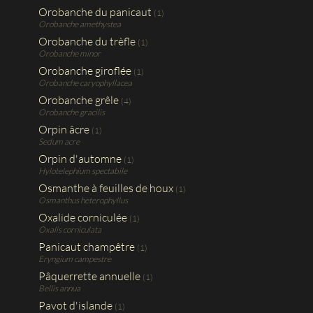
Orobanche du panicaut
(1)
Orobanche amethystea
Orobanche du trèfle
(1)
Orobanche minor
Orobanche giroflée
(1)
Orobanche caryophyllacea
Orobanche grêle
(4)
Orobanche gracilis
Orpin âcre
(1)
Sedum acre
Orpin d'automne
(1)
Hylotelephium spectabile
Osmanthe à feuilles de houx
(1)
Osmanthus heterophyllus
Oxalide corniculée
(1)
Oxalis corniculata
Panicaut champêtre
(1)
Eryngium campestre
Pâquerrette annuelle
(1)
Bellis annua
Pavot d'islande
(1)