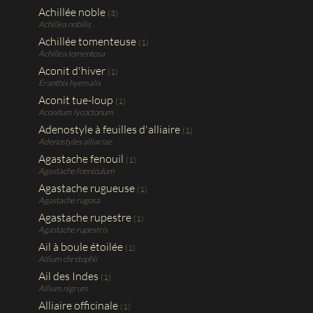
Achillée noble
(3)
Achillea nobilis
Achillée tomenteuse
(1)
Achillea tomentosa
Aconit d'hiver
(1)
Eranthis hyemalis
Aconit tue-loup
(1)
Aconitum lycoctonum
Adenostyle à feuilles d'alliaire
(1)
Adenostyles alliariae
Agastache fenouil
(1)
Agastache foeniculum
Agastache rugueuse
(1)
Agastache rugosa
Agastache rupestre
(1)
Agastache rupestris
Ail à boule étoilée
(1)
Allium chrstophii
Ail des Indes
(1)
Allium nigrum
Alliaire officinale
(1)