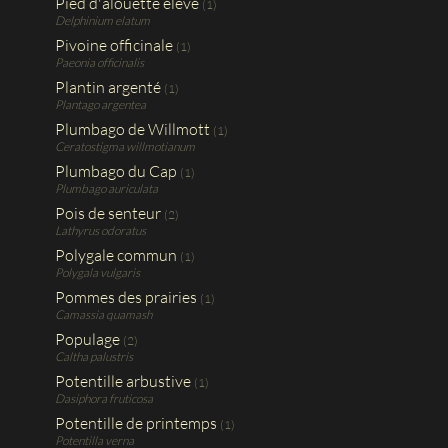
Pied d'alouette élevé
(1)
Delphinium elatum
Pivoine officinale
(1)
Paeonia officinalis
Plantin argenté
(1)
Plantago argentea
Plumbago de Willmott
(1)
Ceratostigma willmotianum
Plumbago du Cap
(1)
Plumbago auriculata
Pois de senteur
(2)
Lathyrus odoratus
Polygale commun
(1)
Polygala vulgaris
Pommes des prairies
(1)
Camassia quamash
Populage
(2)
Caltha palustris
Potentille arbustive
(1)
Dasiphora fruticosa
Potentille de printemps
(1)
Potentilla verna