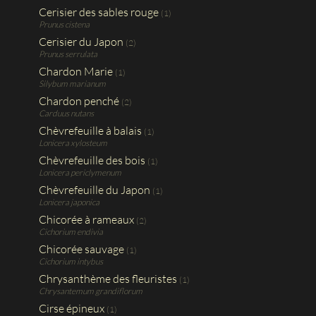
Cerisier des sables rouge
(1)
Prunus cistena
Cerisier du Japon
(2)
Prunus serrulata
Chardon Marie
(1)
Silybum marianum
Chardon penché
(2)
Carduus nutans
Chèvrefeuille à balais
(1)
Lonicera xylosteum
Chèvrefeuille des bois
(1)
Lonicera periclymenum
Chèvrefeuille du Japon
(1)
Lonicera japonica
Chicorée à rameaux
(2)
Cichorium endivia
Chicorée sauvage
(1)
Cichorium intybus
Chrysanthème des fleuristes
(1)
Chrysantemum grandiflorum
Cirse épineux
(1)