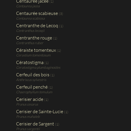
Centaurée jacée
(1)
Centaurea jacea
Centaurée scabieuse
(3)
Centaurea scabiosa
Centranthe de Lecoq
(1)
Centranthus lecoqii
Centranthe rouge
(1)
Centranthus ruber
Céraiste tomenteux
(1)
Cerastium tomentosum
Cératostigma
(1)
Ceratostigma plumbaginoides
Cerfeuil des bois
(1)
Anthriscus sylvestris
Cerfeuil penché
(1)
Chaerophyllum temulum
Cerisier acide
(1)
Prunus cesarus
Cerisier de Sainte-Lucie
(1)
Prunus mahaleb
Cerisier de Sargent
(1)
Prunus sargentii