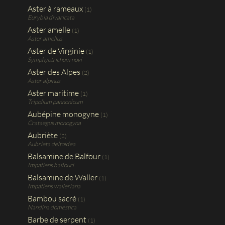
Aster à rameaux
(1)
Eurybia divaricata
Aster amelle
(1)
Aster amellus
Aster de Virginie
(1)
Symphyotrichum novi
Aster des Alpes
(2)
Aster alpinus
Aster maritime
(1)
Tripolium pannonicum
Aubépine monogyne
(1)
Crataegus monogyna
Aubriète
(2)
Aubrieta deltoidea
Balsamine de Balfour
(1)
Impatiens balfouri
Balsamine de Waller
(1)
Impatiens walleriana
Bambou sacré
(1)
Nandina domestica
Barbe de serpent
(1)