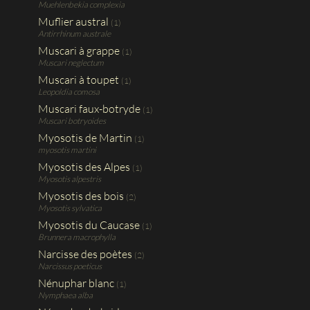
Muehlenbekia complexia
Muflier austral
(1)
Antirrhinum australe
Muscari à grappe
(1)
Muscari neglectum
Muscari à toupet
(1)
Leopoldia comosa
Muscari faux-botryde
(1)
Muscari botryoides
Myosotis de Martin
(1)
myosotis martini
Myosotis des Alpes
(1)
Myosotis alpestris
Myosotis des bois
(2)
Myosotis sylvatica
Myosotis du Caucase
(1)
Brunnera macrophylla
Narcisse des poètes
(2)
Narcissus poeticus
Nénuphar blanc
(1)
Nymphaea alba