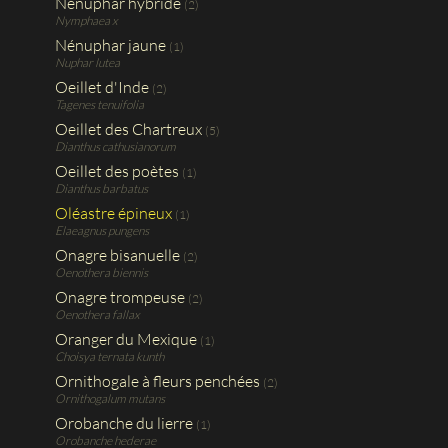
Nénuphar hybride
(2)
Nymphaea x
Nénuphar jaune
(1)
Nuphar lutea
Oeillet d'Inde
(2)
Tagenes tenuifolia
Oeillet des Chartreux
(5)
Dianthus cathusianorum
Oeillet des poètes
(1)
Dianthus barbatus
Oléastre épineux
(1)
Elaeagnus pungens
Onagre bisanuelle
(2)
Oenothera biennis
Onagre trompeuse
(2)
Oenothera fallax
Oranger du Mexique
(1)
Choisya ternata kunth
Ornithogale à fleurs penchées
(2)
Ornithogalum mutans
Orobanche du lierre
(1)
Orobanche hederae