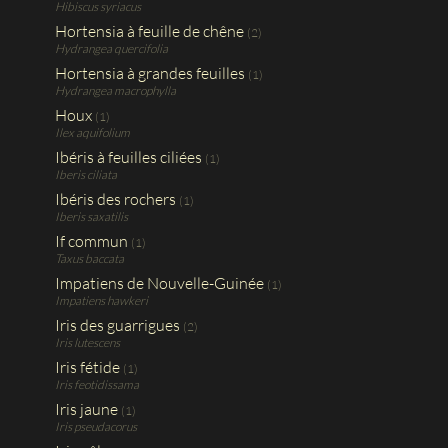
Hibiscus syriacus
Hortensia à feuille de chêne
(2)
Hydrangea quercifolia
Hortensia à grandes feuilles
(1)
Hydrangea macrophylla
Houx
(1)
Ilex aquifolium
Ibéris à feuilles ciliées
(1)
Iberis ciliata
Ibéris des rochers
(1)
Iberis saxatilis
If commun
(1)
Taxus baccata
Impatiens de Nouvelle-Guinée
(1)
Impatiens hawkeri
Iris des guarrigues
(2)
Iris lutescens
Iris fétide
(1)
Iris feotidissama
Iris jaune
(1)
Iris pseudacorus