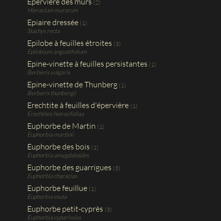
Epervière des murs
(2)
Hieracium murorum
Epiaire dressée
(1)
Stachys recta
Epilobe à feuilles étroites
(3)
Epilobium angustifolium
Epine-vinette à feuilles persistantes
(1)
Berberis vulgaris
Epine-vinette de Thunberg
(1)
Berberis thunbergii
Erechtite à feuilles d'épervière
(1)
Erechtites hieracifoliaa
Euphorbe de Martin
(1)
Euphorbia martinii
Euphorbe des bois
(1)
Euphorbia amygdaloides
Euphorbe des guarrigues
(3)
Euphorbia characias
Euphorbe feuillue
(1)
Euphorbia esula
Euphorbe petit-cyprès
(3)
Euphorbia cyparissias