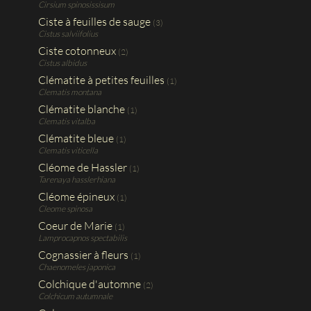
Cirsium spinosissisum
Ciste à feuilles de sauge
(3)
Cistus salviifolius
Ciste cotonneux
(2)
Cistus albidus
Clématite à petites feuilles
(1)
Clematis montana
Clématite blanche
(1)
Clematis vitalba
Clématite bleue
(1)
Clematis viticella
Cléome de Hassler
(1)
Tarenaya hasslerhiana
Cléome épineux
(1)
Cleome spinosa
Coeur de Marie
(1)
Lamprocapnos spectabilis
Cognassier à fleurs
(1)
Chaenomeles japonica
Colchique d'automne
(2)
Colchicum autumnale