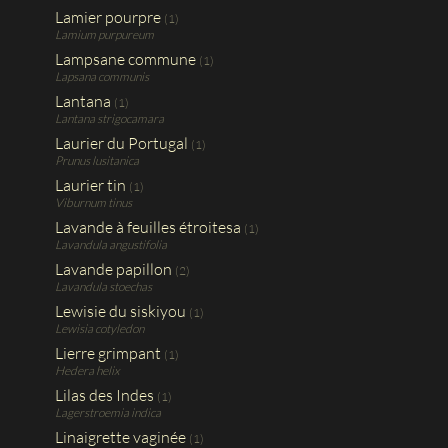
Lamier pourpre
(1)
Lamium purpureum
Lampsane commune
(1)
Lapsana communis
Lantana
(1)
Lantana strigocamara
Laurier du Portugal
(1)
Prunus lusitanica
Laurier tin
(1)
Viburnum tinus
Lavande à feuilles étroitesa
(1)
Lavandula angustifolia
Lavande papillon
(2)
Lavandula stoechas
Lewisie du siskiyou
(1)
Lewisia cotyledon
Lierre grimpant
(1)
Hedera helix
Lilas des Indes
(1)
Lagerstroemia indica
Linaigrette vaginée
(1)