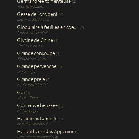
Germandrée tomenteuse
(2)
Teucrium polium
Gesse de l'occident
(2)
Lathyrus occidentalis
Globulaire à feuilles en coeur
(2)
Globularia cordifolia
Glycine de Chine
(1)
Wisteria sinensis
Grande consoude
(1)
Symphytum officinale
Grande pervenche
(1)
Vinca major
Grande prêle
(2)
Equisetum telmateia
Gui
(1)
Viscus album
Guimauve hérissée
(1)
Malva setigera
Hélénie automnale
(1)
Helenium autumnale
Hélianthème des Appenins
(1)
Helianthemum appeninum