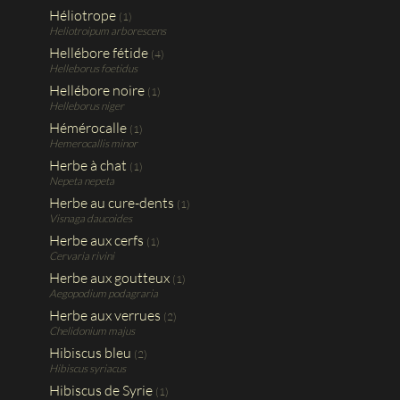
Héliotrope
(1)
Heliotroipum arborescens
Hellébore fétide
(4)
Helleborus foetidus
Hellébore noire
(1)
Helleborus niger
Hémérocalle
(1)
Hemerocallis minor
Herbe à chat
(1)
Nepeta nepeta
Herbe au cure-dents
(1)
Visnaga daucoides
Herbe aux cerfs
(1)
Cervaria rivini
Herbe aux goutteux
(1)
Aegopodium podagraria
Herbe aux verrues
(2)
Chelidonium majus
Hibiscus bleu
(2)
Hibiscus syriacus
Hibiscus de Syrie
(1)