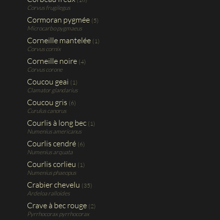
Corvus frugilegus
Cormoran pygmée
(5)
Microcarbo pygmaeus
Corneille mantelée
(1)
Corvus cornix
Corneille noire
(4)
Corvus corone
Coucou geai
(1)
Clamator glandarius
Coucou gris
(6)
Curulus canorus
Courlis à long bec
(1)
Numenius americanus
Courlis cendré
(6)
Numenius arquata
Courlis corlieu
(1)
Numenius phaeopus
Crabier chevelu
(35)
Ardeloa ralloides
Crave à bec rouge
(2)
Pyrrhocorax pyrrhocorax