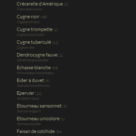
Crécerelle d'Amérique
(1)
Falco sparvenius
Cygne noir
(45)
Cygnus atratus
Cygne trompette
(1)
Cygnus buccinator
Cygne tuberculé
(12)
Cygnus olor
Dendrocygne fauve
(1)
Dendrocygna bicolor
Echasse blanche
(63)
Himantopus himantopus
Eider à duvet
(6)
Somateria mollissima
Epervier
(11)
Accipiter nisus
Etourneau sansonnet
(6)
Sturnus vulgaris
Etourneau unicolore
(1)
Sturnus unicolor
Faisan de colchide
(54)