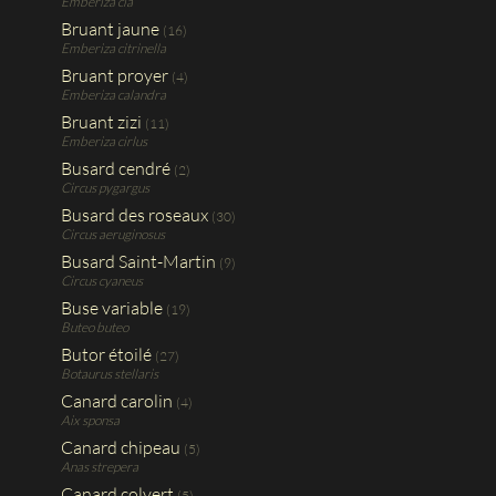
Emberiza cia
Bruant jaune
(16)
Emberiza citrinella
Bruant proyer
(4)
Emberiza calandra
Bruant zizi
(11)
Emberiza cirlus
Busard cendré
(2)
Circus pygargus
Busard des roseaux
(30)
Circus aeruginosus
Busard Saint-Martin
(9)
Circus cyaneus
Buse variable
(19)
Buteo buteo
Butor étoilé
(27)
Botaurus stellaris
Canard carolin
(4)
Aix sponsa
Canard chipeau
(5)
Anas strepera
Canard colvert
(5)