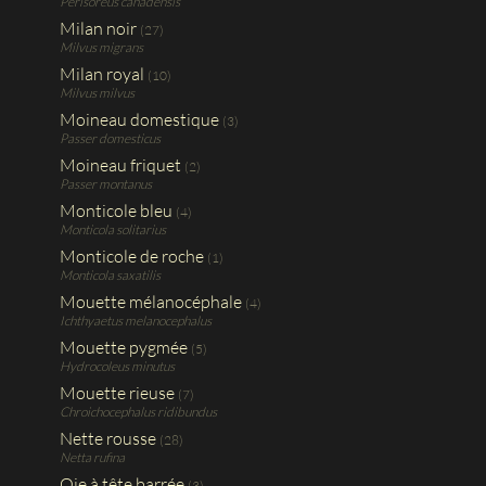
Perisoreus canadensis
Milan noir
(27)
Milvus migrans
Milan royal
(10)
Milvus milvus
Moineau domestique
(3)
Passer domesticus
Moineau friquet
(2)
Passer montanus
Monticole bleu
(4)
Monticola solitarius
Monticole de roche
(1)
Monticola saxatilis
Mouette mélanocéphale
(4)
Ichthyaetus melanocephalus
Mouette pygmée
(5)
Hydrocoleus minutus
Mouette rieuse
(7)
Chroichocephalus ridibundus
Nette rousse
(28)
Netta rufina
Oie à tête barrée
(3)