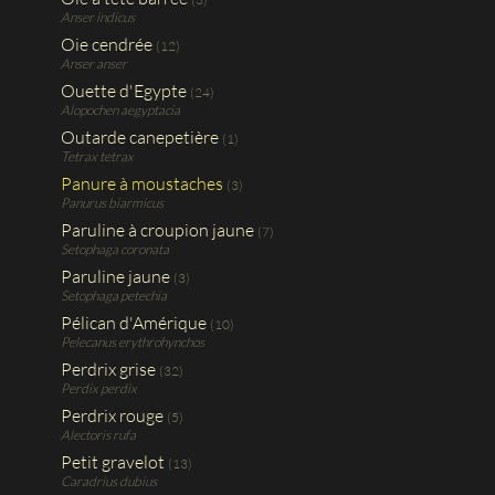
Anser indicus
Oie cendrée
(12)
Anser anser
Ouette d'Egypte
(24)
Alopochen aegyptacia
Outarde canepetière
(1)
Tetrax tetrax
Panure à moustaches
(3)
Panurus biarmicus
Paruline à croupion jaune
(7)
Setophaga coronata
Paruline jaune
(3)
Setophaga petechia
Pélican d'Amérique
(10)
Pelecanus erythrohynchos
Perdrix grise
(32)
Perdix perdix
Perdrix rouge
(5)
Alectoris rufa
Petit gravelot
(13)
Caradrius dubius