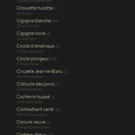
Glaucidium passerinum
Chouette hulotte
(7)
Strix aluco
Cigogne blanche
(53)
Ciconia ciconia
Cigogne noire
(5)
Ciconia nigra
Cincle d'Amérique
(3)
Cinclus mexicanus
Cincle plongeur
(23)
Cinclus cinclus
Circaète Jean-le-Blanc
(1)
Circaetus gallicus
Cisticole des joncs
(6)
Cisticola juncidis
Cochevis huppé
(1)
Galerida cristata
Combattant varié
(18)
Philomachus pugnax
Conure veuve
(1)
Myiopsitta monachus
Corbeau freux
(18)