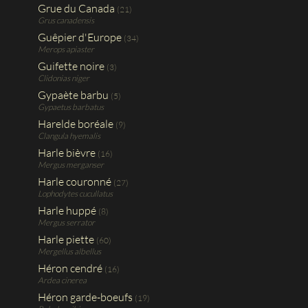
Grue du Canada
(21)
Grus canadensis
Guêpier d'Europe
(34)
Merops apiaster
Guifette noire
(3)
Clidonias niger
Gypaète barbu
(5)
Gypaetus barbatus
Harelde boréale
(9)
Clangula hyemalis
Harle bièvre
(16)
Mergus merganser
Harle couronné
(27)
Lophodytes cucullatus
Harle huppé
(8)
Mergus serrator
Harle piette
(60)
Mergellus albellus
Héron cendré
(16)
Ardea cinerea
Héron garde-boeufs
(19)