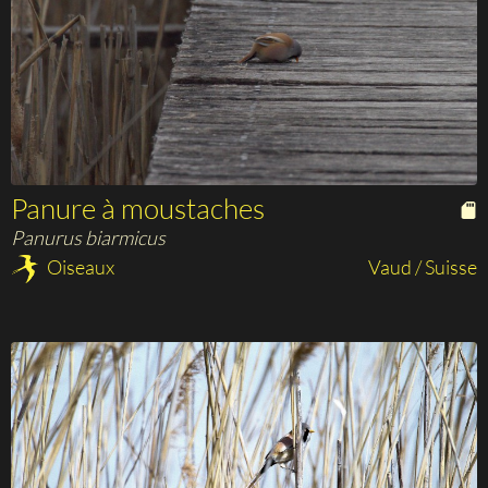
Panure à moustaches
Panurus biarmicus
Oiseaux
Vaud / Suisse