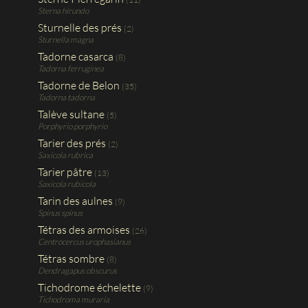
Sterna hirundo
Sturnelle des prés
(2)
Sturnella magna
Tadorne casarca
(8)
Tadorna ferruginea
Tadorne de Belon
(35)
Tadorna tadorna
Talève sultane
(5)
Porphyrio porphyrio
Tarier des prés
(2)
Saxicola rubrica
Tarier pâtre
(13)
Saxicola rubicola
Tarin des aulnes
(9)
Spinus spinus
Tétras des armoises
(26)
Centrocercus urophasianus
Tétras sombre
(8)
Dendragapus obscurus
Tichodrome échelette
(9)
Tichodroma muraria