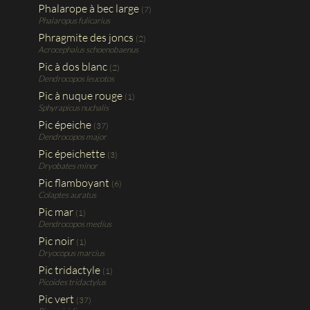
Phalarope à bec large
(7)
Phalaropus fulicarius
Phragmite des joncs
(2)
Acrocephalus schoenobaenus
Pic à dos blanc
(2)
Dendrocopos leucotos
Pic à nuque rouge
(1)
Sphyrapicus nuchalis
Pic épeiche
(37)
Dendrocopos major
Pic épeichette
(3)
Dryobates minor
Pic flamboyant
(6)
Colaptes auratus
Pic mar
(1)
Dendrocopos medius
Pic noir
(1)
Dryocopus marcius
Pic tridactyle
(1)
Picoides tridactylus
Pic vert
(37)