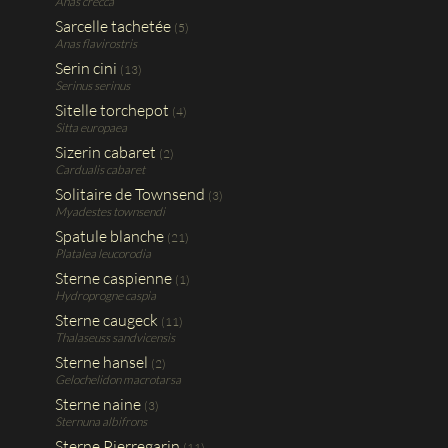
Anas crecca
Sarcelle tachetée
(5)
Anas flavirostris
Serin cini
(13)
Serinus serinus
Sitelle torchepot
(4)
Sitta europaea
Sizerin cabaret
(2)
Cardualis cabaret
Solitaire de Townsend
(3)
Myadestes townsendi
Spatule blanche
(21)
Platalea leucorodia
Sterne caspienne
(1)
Hydroprogne caspia
Sterne caugeck
(11)
Thalaseuss sandvicensis
Sterne hansel
(2)
Gelochelidon macrotarsa
Sterne naine
(3)
Sternuna albifrons
Sterne Pierregarin
(11)