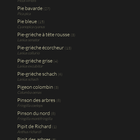
Picus viridis
Pie bavarde
(27)
Pica pica
Pie bleue
(15)
Cyanopica cyanus
Pie-grièche à tête rousse
(3)
Lanius senator
Pie-grièche écorcheur
(13)
Lanius collurio
Pie-grièche grise
(4)
Lanius excubitor
Pie-grièche schach
(6)
Lanius schach
Pigeon colombin
(3)
Columba oenas
Pinson des arbres
(8)
Fringilla coeleps
Pinson du nord
(8)
Fringilla montifringilla
Pipit de Richard
(1)
Anthus richardi
Pipit des arbres
(5)