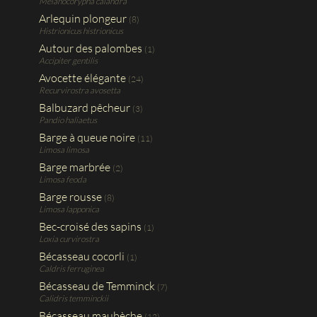
Melanocorypha calandra
Arlequin plongeur
(8)
Histrionicus histrionicus
Autour des palombes
(1)
Accipiter gentilis
Avocette élégante
(24)
Recurvirostra avosetta
Balbuzard pêcheur
(3)
Pandio haliaetus
Barge à queue noire
(11)
Limosa limosa
Barge marbrée
(2)
Limosa feoda
Barge rousse
(8)
Limosa lapponica
Bec-croisé des sapins
(1)
Loxia curvirostra
Bécasseau cocorli
(1)
Caldris ferruginea
Bécasseau de Temminck
(7)
Calidris temminckii
Bécasseau maubèche
(12)