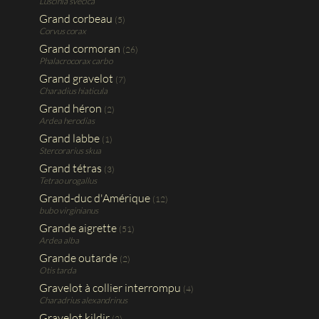
Luscinia svecica
Grand corbeau
(5)
Corvus corax
Grand cormoran
(26)
Phalacrocorax carbo
Grand gravelot
(7)
Charadius hiaticula
Grand héron
(2)
Ardea herodias
Grand labbe
(1)
Stercorarius skua
Grand tétras
(3)
Tetrao urogallus
Grand-duc d'Amérique
(12)
bubo virginianus
Grande aigrette
(51)
Ardea alba
Grande outarde
(2)
Otis tarda
Gravelot à collier interrompu
(4)
Charadrius alexandrinus
Gravelot kildir
(2)