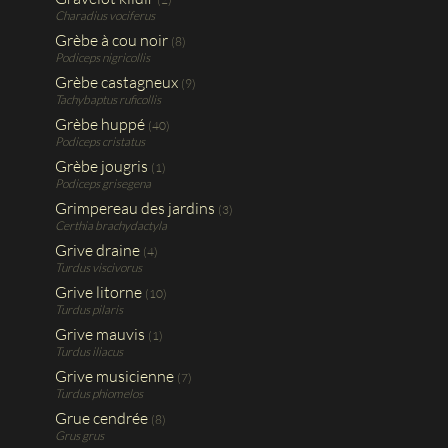
Charadius vociferus
Grèbe à cou noir
(8)
Podiceps nigricollis
Grèbe castagneux
(9)
Tachybaptus ruficollis
Grèbe huppé
(40)
Podiceps cristatus
Grèbe jougris
(1)
Podiceps grisegena
Grimpereau des jardins
(3)
Certhia brachydactyla
Grive draine
(4)
Turdus viscivorus
Grive litorne
(10)
Turdus pilaris
Grive mauvis
(1)
Turdus iliacus
Grive musicienne
(7)
Turdus phiomelos
Grue cendrée
(8)
Grus grus