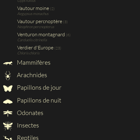
Gyps fulvus
Vautour moine
(2)
Aegypsus monachus
Vautour percnoptère
(3)
Neophron percnopterus
Venturon montagnard
(6)
Carduelis citrinella
Verdier d'Europe
(23)
Chloris chloris
Mammifères
Arachnides
Papillons de jour
Papillons de nuit
Odonates
Insectes
Reptiles