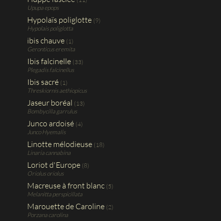
Upupa epops
Hypolaïs poliglotte
(9)
Hypolais poliglotta
ibis chauve
(1)
Geronticus eremita
Ibis falcinelle
(33)
Plegadis falcinellus
Ibis sacré
(1)
Threskiornis aethiopicus
Jaseur boréal
(13)
Bombycilla garrulus
Junco ardoisé
(4)
Junco Hyemalis
Linotte mélodieuse
(18)
Linaria cannabina
Loriot d'Europe
(8)
Oriolus oriolus
Macreuse à front blanc
(5)
Melanitta perspicillata
Marouette de Caroline
(2)
Porzana carolina