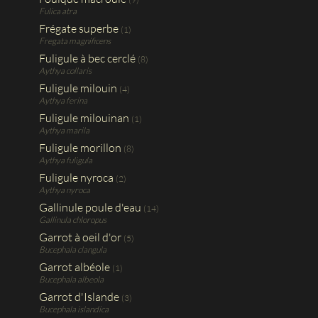
Fulica atra
Frégate superbe
(1)
Fregata magnificens
Fuligule à bec cerclé
(8)
Aythya collaris
Fuligule milouin
(4)
Aythya ferina
Fuligule milouinan
(1)
Aythya marila
Fuligule morillon
(8)
Aythya fuligula
Fuligule nyroca
(2)
Aythya nyroca
Gallinule poule d'eau
(14)
Gallinula chloropus
Garrot à oeil d'or
(5)
Bucephala clangula
Garrot albéole
(1)
Bucephala albeola
Garrot d'Islande
(3)
Bucephala islandica