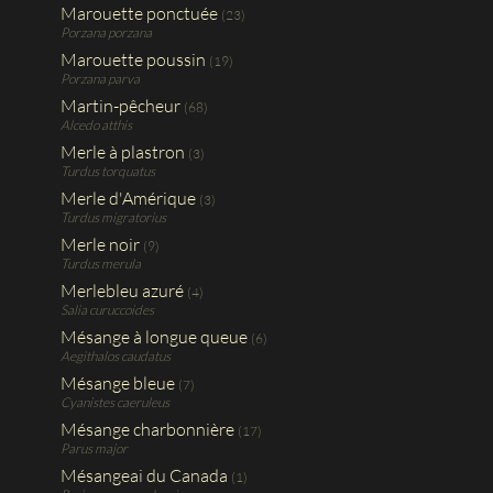
Marouette ponctuée
(23)
Porzana porzana
Marouette poussin
(19)
Porzana parva
Martin-pêcheur
(68)
Alcedo atthis
Merle à plastron
(3)
Turdus torquatus
Merle d'Amérique
(3)
Turdus migratorius
Merle noir
(9)
Turdus merula
Merlebleu azuré
(4)
Salia curuccoides
Mésange à longue queue
(6)
Aegithalos caudatus
Mésange bleue
(7)
Cyanistes caeruleus
Mésange charbonnière
(17)
Parus major
Mésangeai du Canada
(1)