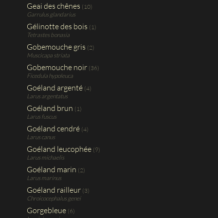
Geai des chênes
(10)
Garrulus glandarius
Gélinotte des bois
(1)
Tetrastes bonasia
Gobemouche gris
(2)
Muscicapa striata
Gobemouche noir
(36)
Ficedula hypoleuca
Goéland argenté
(4)
Larus argentatus
Goéland brun
(1)
Larus fuscus
Goéland cendré
(4)
Larus canus
Goéland leucophée
(9)
Larus michaelis
Goéland marin
(2)
Larus marinus
Goéland railleur
(3)
Chroicocephalus genei
Gorgebleue
(6)