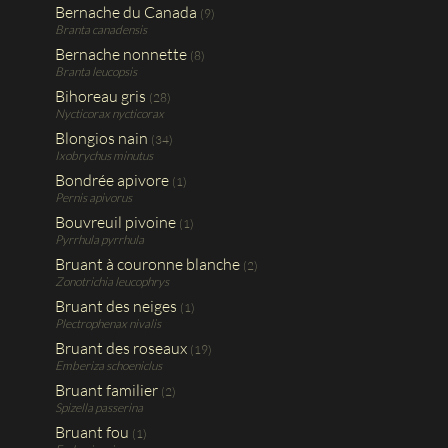
Bernache du Canada
(9)
Branta canadensis
Bernache nonnette
(8)
Branta leucopsis
Bihoreau gris
(28)
Nycticorax nycticorax
Blongios nain
(34)
Ixobrychus minutus
Bondrée apivore
(1)
Pernis apivorus
Bouvreuil pivoine
(1)
Pyrrhula pyrrhula
Bruant à couronne blanche
(2)
Zonotrichia leucophrys
Bruant des neiges
(1)
Plectrophenax nivalis
Bruant des roseaux
(19)
Emberiza schoeniclus
Bruant familier
(2)
Spizella passerina
Bruant fou
(1)