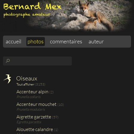
accueil
photos
commentaires
auteur
⚲
Oiseaux
(3153)
Tout afficher
Accenteur alpin
(2)
Prunella collaris
Accenteur mouchet
(10)
Prunella modularis
Aigrette garzette
(59)
Egretta garzetta
Alouette calandre
(1)