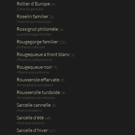
Rollier d'Europe
(6)
Coracias garrulus
Roselin familier
(2)
Haemorous mexicanus
Rossignol philomèle
(4)
Luscinia megarhynchos
Rougegorge familier
(21)
Erithacus rubecula
Rougequeue à front blanc
(1)
Phoeniurus phoenicurus
Rougequeue noir
(9)
Phoenicurus ochruros
Rousserole effarvate
(8)
Acrocephalus scirpaceus
Rousserolle turdoïde
(3)
Acrocephalus arundaceus
Sarcelle cannelle
(3)
Anas cyanoptera
Sarcelle d'été
(45)
Anas querquedula
Sarcelle d'hiver
(17)