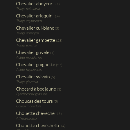
Chevalier aboyeur
(21)
Tringa nebularia
Chevalier arlequin
(14)
Tringa erythropus
Chevalier cul-blanc
(5)
Tringa ochropus
Chevalier gambette
(23)
Tringa tonatus
Chevalier grivelé
(1)
Actitis macularius
Chevalier guignette
(27)
Actitis hypoleucos
Chevalier sylvain
(5)
Tringa glareola
Chocard à bec jaune
(3)
Pyrrhocorax graculus
Choucas des tours
(5)
Coleus monedula
Chouette chevêche
(15)
Athene noctua
Chouette chevêchette
(4)