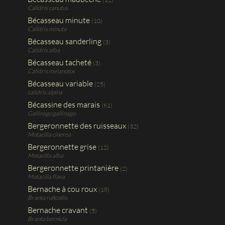
Calidris canutus
Bécasseau minute
(10)
Calidris minuta
Bécasseau sanderling
(3)
Calidris alba
Bécasseau tacheté
(3)
Calidris melanotos
Bécasseau variable
(25)
calidris alpina
Bécassine des marais
(61)
Gallinago gallinago
Bergeronnette des ruisseaux
(32)
Motacilla cinerea
Bergeronnette grise
(12)
Motacilla alba
Bergeronnette printanière
(2)
Motacilla flava
Bernache à cou roux
(18)
Branta ruficollis
Bernache cravant
(5)
Branta bernicla