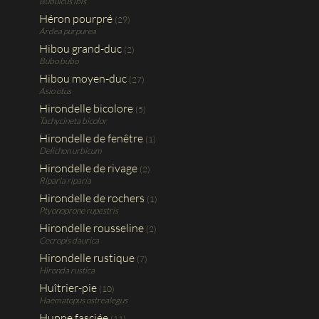
Bubulcus ibis
Héron pourpré
(29)
Ardea purpurea
Hibou grand-duc
(2)
Bubo bubo
Hibou moyen-duc
(27)
Asio otus
Hirondelle bicolore
(5)
Tachycineta bicolor
Hirondelle de fenêtre
(1)
Delichon urbicum
Hirondelle de rivage
(2)
Riparia riparia
Hirondelle de rochers
(1)
Ptyonoprone rupestris
Hirondelle rousseline
(2)
Cecropis daurica
Hirondelle rustique
(7)
Hironda rustica
Huîtrier-pie
(10)
Haematopus ostrealegus
Huppe fasciée
(11)