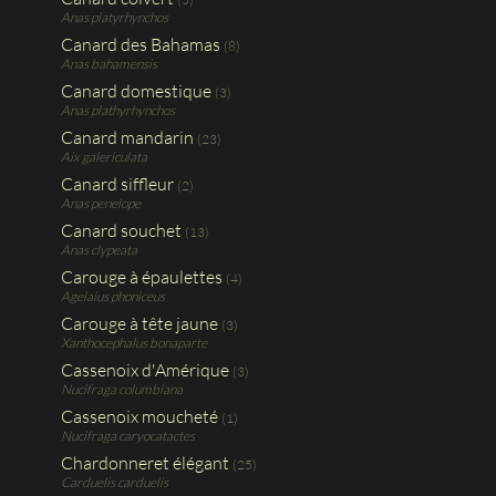
Anas platyrhynchos
Canard des Bahamas
(8)
Anas bahamensis
Canard domestique
(3)
Anas plathyrhynchos
Canard mandarin
(23)
Aix galericulata
Canard siffleur
(2)
Anas penelope
Canard souchet
(13)
Anas clypeata
Carouge à épaulettes
(4)
Agelaius phoniceus
Carouge à tête jaune
(3)
Xanthocephalus bonaparte
Cassenoix d'Amérique
(3)
Nucifraga columbiana
Cassenoix moucheté
(1)
Nucifraga caryocatactes
Chardonneret élégant
(25)
Carduelis carduelis