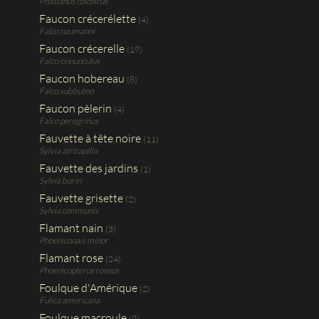
Phasianus colchicus
Faucon crécerélette
(4)
Falco naumanni
Faucon crécerelle
(19)
Falco tinnunculus
Faucon hobereau
(8)
Falco subbuteo
Faucon pèlerin
(4)
Falco peregrinus
Fauvette à tête noire
(11)
Sylvia atricapilla
Fauvette des jardins
(1)
Sylvia borin
Fauvette grisette
(2)
Sylvia communis
Flamant nain
(3)
Phoeniconais minor
Flamant rose
(24)
Phoenicopterus roseus
Foulque d'Amérique
(2)
Fulica americana
Foulque macroule
(9)