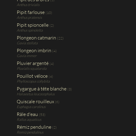
Anthus trivialis
Pipit farlouse
(10)
Anthus pratensis
Pipit spioncelle
(2)
Anthus spinoletta
Plongeon catmarin
(22)
Gavia stellata
Plongeon imbrin
(4)
Gavia immer
Pluvier argenté
(4)
Pluvialis squatarola
Pouillot véloce
(4)
Phylloscopus collybita
Pygargue à tête blanche
(3)
Haliaeetus leucocephalus
Quiscale rouilleux
(6)
Euphagus carolinus
Râle d'eau
(53)
Rallus aquaticus
Rémiz penduline
(2)
Remiz pendulinus