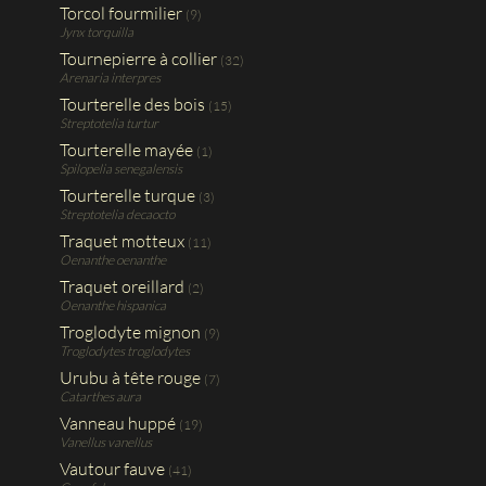
Torcol fourmilier
(9)
Jynx torquilla
Tournepierre à collier
(32)
Arenaria interpres
Tourterelle des bois
(15)
Streptotelia turtur
Tourterelle mayée
(1)
Spilopelia senegalensis
Tourterelle turque
(3)
Streptotelia decaocto
Traquet motteux
(11)
Oenanthe oenanthe
Traquet oreillard
(2)
Oenanthe hispanica
Troglodyte mignon
(9)
Troglodytes troglodytes
Urubu à tête rouge
(7)
Catarthes aura
Vanneau huppé
(19)
Vanellus vanellus
Vautour fauve
(41)