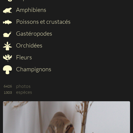
Amphibiens
Poissons et crustacés
Gastéropodes
Orchidées
Fleurs
Champignons
photos
6426
espèces
1303