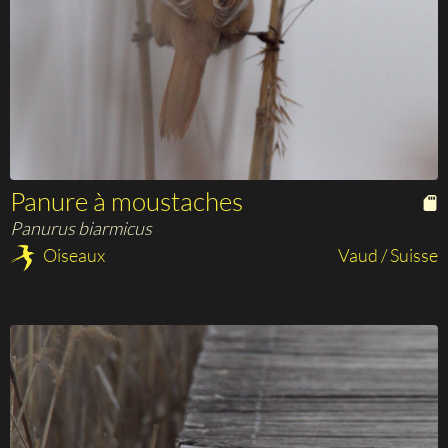
Panure à moustaches
Panurus biarmicus
Oiseaux
Vaud / Suisse