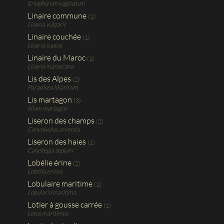
Eriophorum vaginatum
Linaire commune
(1)
Linaria vulgaris
Linaire couchée
(1)
Linaria supina
Linaire du Maroc
(1)
Linaria maroccana
Lis des Alpes
(2)
Paradisea liliastrum
Lis martagon
(3)
lilium martagon
Liseron des champs
(2)
Convolvulus arvensis
Liseron des haies
(1)
Calystegia sepium
Lobélie érine
(2)
Lobelia erinus
Lobulaire maritime
(1)
Lobularia maritima
Lotier à gousse carrée
(1)
Lotus maritimus