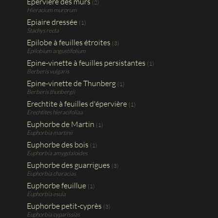
Epervière des murs
(2)
Hieracium murorum
Epiaire dressée
(1)
Stachys recta
Epilobe à feuilles étroites
(3)
Epilobium angustifolium
Epine-vinette à feuilles persistantes
(1)
Berberis vulgaris
Epine-vinette de Thunberg
(1)
Berberis thunbergii
Erechtite à feuilles d'épervière
(1)
Erechtites hieracifoliaa
Euphorbe de Martin
(1)
Euphorbia martinii
Euphorbe des bois
(1)
Euphorbia amygdaloides
Euphorbe des guarrigues
(3)
Euphorbia characias
Euphorbe feuillue
(1)
Euphorbia esula
Euphorbe petit-cyprès
(3)
Euphorbia cyparissias