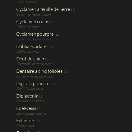
Crocus vernus
Cyclamen à feuille de lierre
(1)
Cyclamen hederifolium
Cyclamen coum
(1)
Cyclamen coum
Cyclamen pourpre
(1)
Cyclamen purpurascens
Dahlia écarlate
(1)
Dahlia coccinea
Dent de chien
(2)
Erythronium dens-canis
Dentaire à cinq folioles
(1)
Cardamine pentaphyllos
Digitale pourpre
(1)
Digitalis purpurea
Dipladenia
(1)
Mandevilla sanderi
Edelweiss
(2)
Leontopotium alpina
Eglantier
(1)
Rosa canina