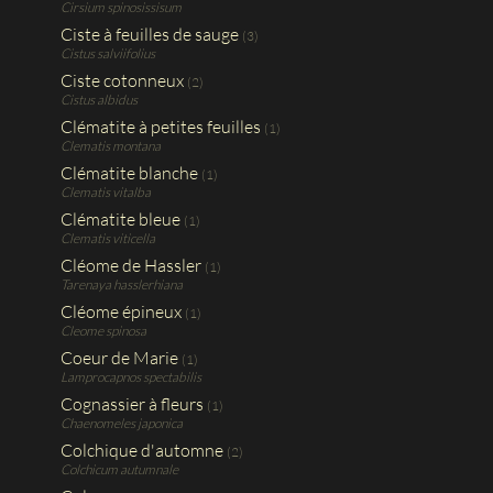
Cirsium spinosissisum
Ciste à feuilles de sauge
(3)
Cistus salviifolius
Ciste cotonneux
(2)
Cistus albidus
Clématite à petites feuilles
(1)
Clematis montana
Clématite blanche
(1)
Clematis vitalba
Clématite bleue
(1)
Clematis viticella
Cléome de Hassler
(1)
Tarenaya hasslerhiana
Cléome épineux
(1)
Cleome spinosa
Coeur de Marie
(1)
Lamprocapnos spectabilis
Cognassier à fleurs
(1)
Chaenomeles japonica
Colchique d'automne
(2)
Colchicum autumnale