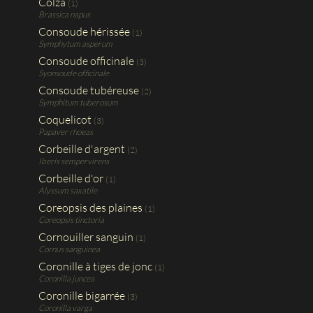
Colza
(1)
Brassica napus
Consoude hérissée
(1)
Symphytum asperum
Consoude officinale
(3)
Syonsoude officinale
Consoude tubéreuse
(2)
Symphitum tuberosum
Coquelicot
(3)
Papaver rhoeas
Corbeille d'argent
(2)
Iberis sempervirens
Corbeille d'or
(1)
Alyssum saxatile
Coreopsis des plaines
(1)
Coreopsis tinctoria
Cornouiller sanguin
(1)
Cornus sanguinea
Coronille à tiges de jonc
(1)
Coronilla juncea
Coronille bigarrée
(3)
Coronilla varga