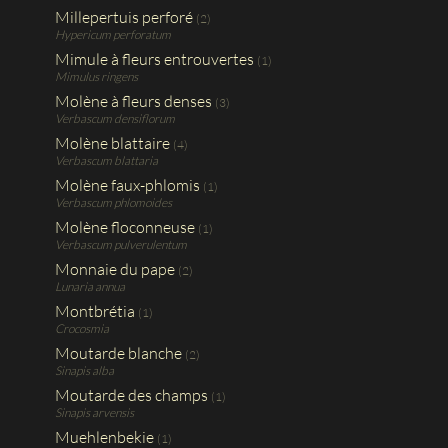
Millepertuis perforé
(2)
Hypericum perforatum
Mimule à fleurs entrouvertes
(1)
Mimulus ringens
Molène à fleurs denses
(3)
Verbascum densiflorum
Molène blattaire
(4)
Verbascum blattaria
Molène faux-phlomis
(1)
Verbascum phlomoides
Molène floconneuse
(1)
Verbascum pulverulentum
Monnaie du pape
(2)
Lunaria annua
Montbrétia
(1)
Crocosmia
Moutarde blanche
(2)
Sinapis alba
Moutarde des champs
(1)
Sinapis arvensis
Muehlenbekie
(1)