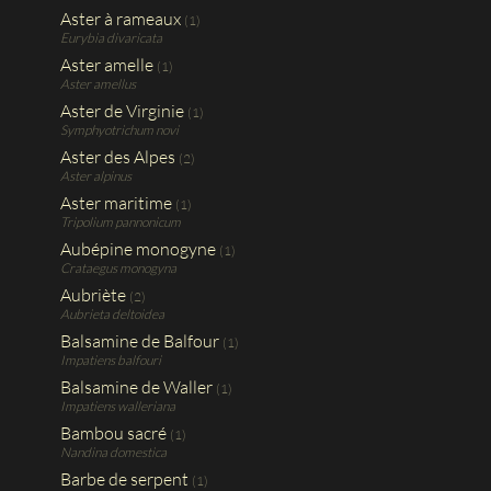
Aster à rameaux
(1)
Eurybia divaricata
Aster amelle
(1)
Aster amellus
Aster de Virginie
(1)
Symphyotrichum novi
Aster des Alpes
(2)
Aster alpinus
Aster maritime
(1)
Tripolium pannonicum
Aubépine monogyne
(1)
Crataegus monogyna
Aubriète
(2)
Aubrieta deltoidea
Balsamine de Balfour
(1)
Impatiens balfouri
Balsamine de Waller
(1)
Impatiens walleriana
Bambou sacré
(1)
Nandina domestica
Barbe de serpent
(1)