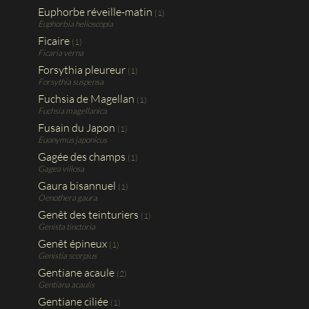
Euphorbe réveille-matin
(1)
Euphorbia helioscopia
Ficaire
(1)
Ficaria verna
Forsythia pleureur
(1)
Forsythia suspensa
Fuchsia de Magellan
(1)
Fuchsia magellanica
Fusain du Japon
(1)
Euonymus japonicus
Gagée des champs
(1)
Gagea villosa
Gaura bisannuel
(1)
Oenothera gaura
Genêt des teinturiers
(1)
Genista tinctoria
Genêt épineux
(1)
Genistia scorpius
Gentiane acaule
(2)
Gentiana acaulis
Gentiane ciliée
(1)