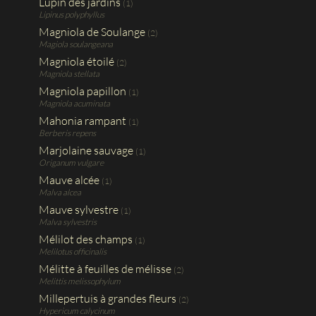
Lupin des jardins
(1)
Lipinus polyphyllus
Magniola de Soulange
(2)
Magiola soulangeana
Magniola étoilé
(2)
Magniola stellata
Magniola papillon
(1)
Magniola acuminata
Mahonia rampant
(1)
Berberis repens
Marjolaine sauvage
(1)
Origanum vulgare
Mauve alcée
(1)
Malva alcea
Mauve sylvestre
(1)
Malva sylvestris
Mélilot des champs
(1)
Melilotus officinalis
Mélitte à feuilles de mélisse
(2)
Melittis melissophylum
Millepertuis à grandes fleurs
(2)
Hypericum calycinum