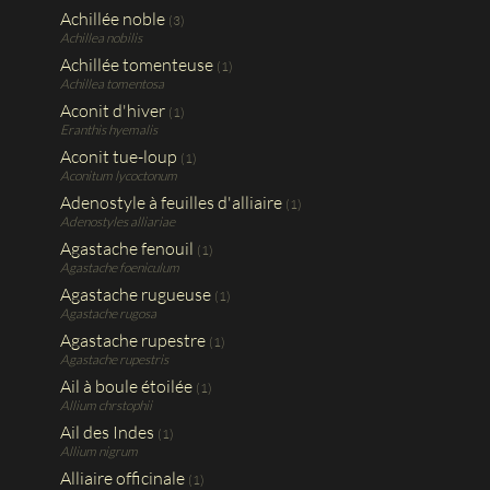
Achillée noble
(3)
Achillea nobilis
Achillée tomenteuse
(1)
Achillea tomentosa
Aconit d'hiver
(1)
Eranthis hyemalis
Aconit tue-loup
(1)
Aconitum lycoctonum
Adenostyle à feuilles d'alliaire
(1)
Adenostyles alliariae
Agastache fenouil
(1)
Agastache foeniculum
Agastache rugueuse
(1)
Agastache rugosa
Agastache rupestre
(1)
Agastache rupestris
Ail à boule étoilée
(1)
Allium chrstophii
Ail des Indes
(1)
Allium nigrum
Alliaire officinale
(1)