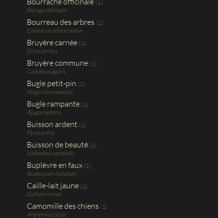
Bourrache officinale
(1)
Borago oficinalis
Bourreau des arbres
(1)
Celastrus orbiciculatus
Bruyère carnée
(1)
Erica carnea
Bruyère commune
(1)
Calluna vulgaris
Bugle petit-pin
(1)
Ajuga chamaepitys
Bugle rampante
(1)
Ajuga reptens
Buisson ardent
(1)
Pyracantha
Buisson de beauté
(1)
Kolkwitzia amabilis
Buplèvre en faux
(1)
Bupleurum falcatum
Caille-lait jaune
(1)
Galium verum
Camomille des chiens
(1)
Anthemis cotula