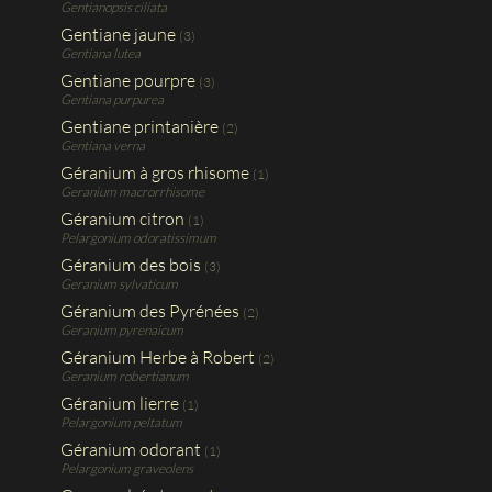
Gentianopsis ciliata
Gentiane jaune
(3)
Gentiana lutea
Gentiane pourpre
(3)
Gentiana purpurea
Gentiane printanière
(2)
Gentiana verna
Géranium à gros rhisome
(1)
Geranium macrorrhisome
Géranium citron
(1)
Pelargonium odoratissimum
Géranium des bois
(3)
Geranium sylvaticum
Géranium des Pyrénées
(2)
Geranium pyrenaicum
Géranium Herbe à Robert
(2)
Geranium robertianum
Géranium lierre
(1)
Pelargonium peltatum
Géranium odorant
(1)
Pelargonium graveolens