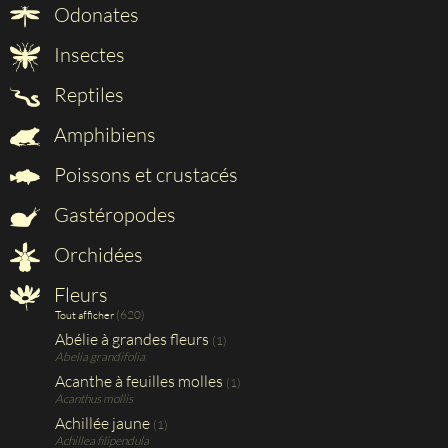
Odonates
Insectes
Reptiles
Amphibiens
Poissons et crustacés
Gastéropodes
Orchidées
Fleurs
(620)
Tout afficher
Abélie à grandes fleurs
(1)
Abelia grandifolia
Acanthe à feuilles molles
(1)
Acanthus mollis
Achillée jaune
(1)
Achillea filipendula