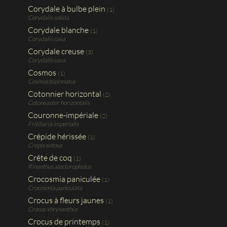
Corydale à bulbe plein
(1)
Corydalis solida
Corydale blanche
(1)
Corydalis cava
Corydale creuse
(3)
Corydalis cava
Cosmos
(1)
Cosmos bipinnatus
Cotonnier horizontal
(2)
Cotoneaster horizontalis
Couronne-impériale
(2)
Fritillaria imperialis
Crépide hérissée
(1)
Crepis setosa
Crête de coq
(1)
Rinanthus alectoropholus
Crocosmia paniculée
(1)
Crocosmia paniculata
Crocus à fleurs jaunes
(1)
Crocus xhrysanthus
Crocus de printemps
(1)