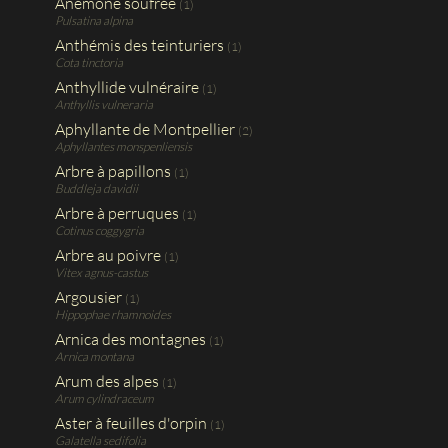
Anémone soufrée
(1)
Pulsatina alpina
Anthémis des teinturiers
(1)
Cota tinctoria
Anthyllide vulnéraire
(1)
Anthyllis vulneraria
Aphyllante de Montpellier
(2)
Aphyllantes monspenliensis
Arbre à papillons
(1)
Buddleja davidii
Arbre à perruques
(1)
Cotinus coggygria
Arbre au poivre
(1)
Vitex agnus-castus
Argousier
(1)
Hippophae rhamnoides
Arnica des montagnes
(1)
Arnica montana
Arum des alpes
(1)
Arum cylindraceum
Aster à feuilles d'orpin
(1)
Galatella sedifolia