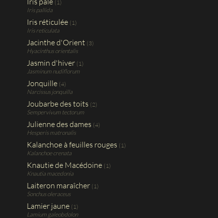
Iris pâle
(1)
Iris pallida
Iris réticulée
(1)
Iris reticulata
Jacinthe d'Orient
(3)
Hyacinthus orientalis
Jasmin d'hiver
(1)
Jasminum nudiflorum
Jonquille
(4)
Narcissus jonquilla
Joubarbe des toits
(2)
Sempervivum tectorum
Julienne des dames
(4)
Hesperis matronalis
Kalanchoe à feuilles rouges
(1)
Kalanchoe crenata
Knautie de Macédoine
(1)
Knautia macedonia
Laiteron maraîcher
(1)
Sonchus oleraceus
Lamier jaune
(1)
Lamium galeobdolon