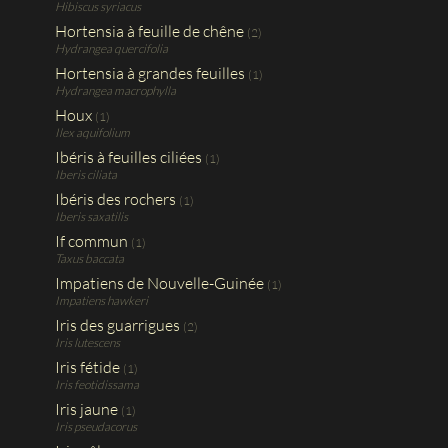
Hibiscus syriacus
Hortensia à feuille de chêne
(2)
Hydrangea quercifolia
Hortensia à grandes feuilles
(1)
Hydrangea macrophylla
Houx
(1)
Ilex aquifolium
Ibéris à feuilles ciliées
(1)
Iberis ciliata
Ibéris des rochers
(1)
Iberis saxatilis
If commun
(1)
Taxus baccata
Impatiens de Nouvelle-Guinée
(1)
Impatiens hawkeri
Iris des guarrigues
(2)
Iris lutescens
Iris fétide
(1)
Iris feotidissama
Iris jaune
(1)
Iris pseudacorus