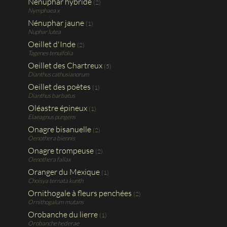
Nénuphar hybride
(2)
Nymphaea x
Nénuphar jaune
(1)
Nuphar lutea
Oeillet d'Inde
(2)
Tagenes tenuifolia
Oeillet des Chartreux
(5)
Dianthus cathusianorum
Oeillet des poètes
(1)
Dianthus barbatus
Oléastre épineux
(1)
Elaeagnus pungens
Onagre bisanuelle
(2)
Oenothera biennis
Onagre trompeuse
(2)
Oenothera fallax
Oranger du Mexique
(1)
Choisya ternata kunth
Ornithogale à fleurs penchées
(2)
Ornithogalum mutans
Orobanche du lierre
(1)
Orobanche hederae