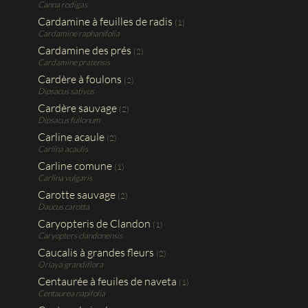
Canna rodigas
Cardamine à feuilles de radis
(1)
Cardamine raphanifolia
Cardamine des prés
(2)
Cardamine pratensis
Cardère à foulons
(2)
Dipsacus sativus
Cardère sauvage
(2)
Dipsacus fullonum
Carline acaule
(2)
Carlina acaulis
Carline comune
(1)
Carlina vulgaris
Carotte sauvage
(2)
Daucus carotta
Caryopteris de Clandon
(1)
Caryopters clandonensis
Caucalis à grandes fleurs
(2)
Orlaya grandiflora
Centaurée à feuiles de naveta
(1)
Centaurea napifolia