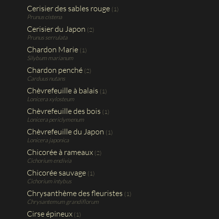
Cerisier des sables rouge
(1)
Prunus cistena
Cerisier du Japon
(2)
Prunus serrulata
Chardon Marie
(1)
Silybum marianum
Chardon penché
(2)
Carduus nutans
Chèvrefeuille à balais
(1)
Lonicera xylosteum
Chèvrefeuille des bois
(1)
Lonicera periclymenum
Chèvrefeuille du Japon
(1)
Lonicera japonica
Chicorée à rameaux
(2)
Cichorium endivia
Chicorée sauvage
(1)
Cichorium intybus
Chrysanthème des fleuristes
(1)
Chrysantemum grandiflorum
Cirse épineux
(1)