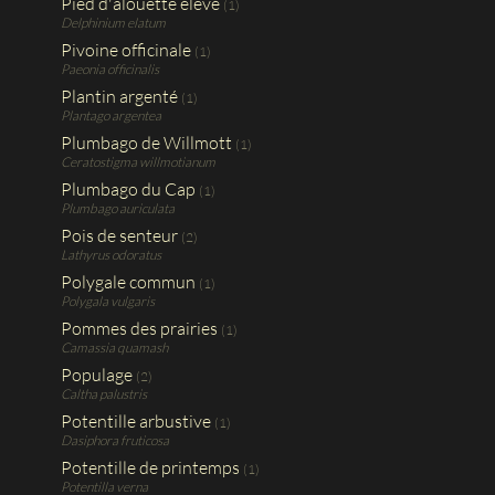
Pied d'alouette élevé
(1)
Delphinium elatum
Pivoine officinale
(1)
Paeonia officinalis
Plantin argenté
(1)
Plantago argentea
Plumbago de Willmott
(1)
Ceratostigma willmotianum
Plumbago du Cap
(1)
Plumbago auriculata
Pois de senteur
(2)
Lathyrus odoratus
Polygale commun
(1)
Polygala vulgaris
Pommes des prairies
(1)
Camassia quamash
Populage
(2)
Caltha palustris
Potentille arbustive
(1)
Dasiphora fruticosa
Potentille de printemps
(1)
Potentilla verna