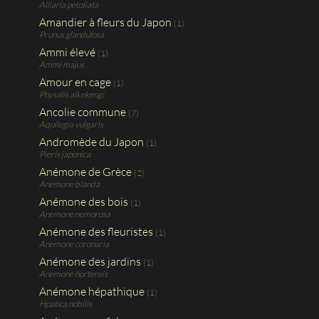
Alliaria petoliata
Amandier à fleurs du Japon
(1)
Prunus glandulosa
Ammi élevé
(1)
Ammi majus
Amour en cage
(1)
Physalis alkekengi
Ancolie commune
(7)
Aquilegia vulgaris
Andromède du Japon
(1)
Pieris japonica
Anémone de Grèce
(2)
Anemone blanda
Anémone des bois
(1)
Anemone nemorosa
Anémone des fleuristes
(1)
Anemone coronaria
Anémone des jardins
(1)
Anemone hortensis
Anémone hépathique
(1)
Hpatica nobilis