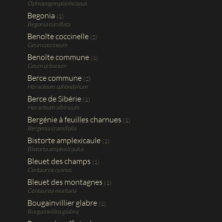
Ophiopogon planiscapus
Begonia
(1)
Begonia cucullata
Benoîte coccinelle
(2)
Geun coccineum
Benoîte commune
(1)
Geum urbanum
Berce commune
(2)
Heracleum sphondylium
Berce de Sibérie
(1)
Heracleum sibiricum
Bergénie à feuilles charnues
(1)
Bergenia crassifolia
Bistorte amplexicaule
(1)
Bistorta amplexicaulus
Bleuet des champs
(1)
Centaurea cyanus
Bleuet des montagnes
(1)
Centaurea montana
Bougainvillier glabre
(1)
Bougainvillea glabra