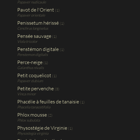
Papaver nudicaule
Pavot de l'Orient
(1)
Papaver orientale
Penissetum hérissé
(1)
Cenchrus longisetus
Pensée sauvage
(1)
Viola tricolor
Penstémon digitale
(1)
Penstemon digitalis
Perce-neige
(1)
Galanthus nivalis
Petit coquelicot
(1)
Papaver dubium
Petite pervenche
(3)
Vinca minor
Phacélie à feuilles de tanaisie
(1)
Phacelia tanacetifolia
Phlox mousse
(2)
Phlox subulata
Physostégie de Virginie
(1)
Physostegia virginia