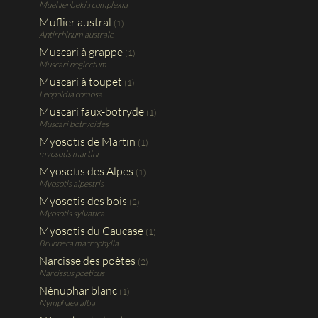
Muehlenbekia complexia
Muflier austral
(1)
Antirrhinum australe
Muscari à grappe
(1)
Muscari neglectum
Muscari à toupet
(1)
Leopoldia comosa
Muscari faux-botryde
(1)
Muscari botryoides
Myosotis de Martin
(1)
myosotis martini
Myosotis des Alpes
(1)
Myosotis alpestris
Myosotis des bois
(2)
Myosotis sylvatica
Myosotis du Caucase
(1)
Brunnera macrophylla
Narcisse des poètes
(2)
Narcissus poeticus
Nénuphar blanc
(1)
Nymphaea alba