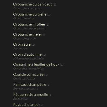
Orobanche du panicaut
(1)
Orobanche amethystea
Orobanche du trèfle
(1)
Orobanche minor
Orobanche giroflée
(1)
Orobanche caryophyllacea
Orobanche grêle
(4)
Orobanche gracilis
Orpin âcre
(1)
Sedum acre
Orpin d'automne
(1)
Hylotelephium spectabile
Osmanthe à feuilles de houx
(1)
Osmanthus heterophyllus
Oxalide corniculée
(1)
Oxalis corniculata
Panicaut champêtre
(1)
Eryngium campestre
Pâquerrette annuelle
(1)
Bellis annua
Pavot d'islande
(1)