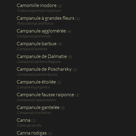
Camomille inodore
(1)
Tripleurospermum inodorum
Campanule à grandes fleurs
(1)
Platycodon grandiflorus
Campanule agglomérée
(4)
Campanula glomerata
Campanule barbue
(3)
Campanula barbata
Campanule de Dalmatie
(3)
Campanula portenschlagiana
Campanule de Poscharsky
(1)
Campanula poscharskyana
Campanule étoilée
(1)
Campanula garganica
Campanule fausse raiponce
(1)
Campanula rapunculoides
Campanule gantelée
(3)
Campanula trachelium
Canna
(1)
Canna generalis
Canna rodigas
(1)