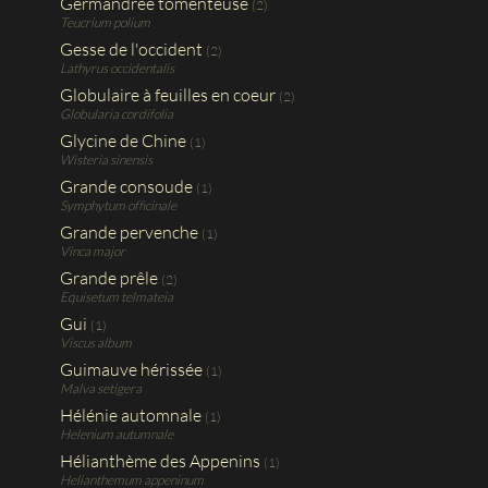
Germandrée tomenteuse
(2)
Teucrium polium
Gesse de l'occident
(2)
Lathyrus occidentalis
Globulaire à feuilles en coeur
(2)
Globularia cordifolia
Glycine de Chine
(1)
Wisteria sinensis
Grande consoude
(1)
Symphytum officinale
Grande pervenche
(1)
Vinca major
Grande prêle
(2)
Equisetum telmateia
Gui
(1)
Viscus album
Guimauve hérissée
(1)
Malva setigera
Hélénie automnale
(1)
Helenium autumnale
Hélianthème des Appenins
(1)
Helianthemum appeninum