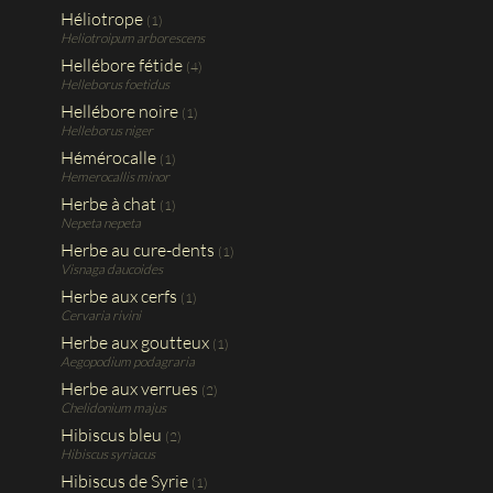
Héliotrope
(1)
Heliotroipum arborescens
Hellébore fétide
(4)
Helleborus foetidus
Hellébore noire
(1)
Helleborus niger
Hémérocalle
(1)
Hemerocallis minor
Herbe à chat
(1)
Nepeta nepeta
Herbe au cure-dents
(1)
Visnaga daucoides
Herbe aux cerfs
(1)
Cervaria rivini
Herbe aux goutteux
(1)
Aegopodium podagraria
Herbe aux verrues
(2)
Chelidonium majus
Hibiscus bleu
(2)
Hibiscus syriacus
Hibiscus de Syrie
(1)