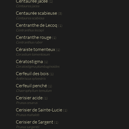
Centaurée jacée
(1)
Centaurea jacea
Centaurée scabieuse
(3)
Centaurea scabiosa
Centranthe de Lecoq
(1)
Centranthus lecoqii
Centranthe rouge
(1)
Centranthus ruber
Céraiste tomenteux
(1)
Cerastium tomentosum
Cératostigma
(1)
Ceratostigma plumbaginoides
Cerfeuil des bois
(1)
Anthriscus sylvestris
Cerfeuil penché
(1)
Chaerophyllum temulum
Cerisier acide
(1)
Prunus cesarus
Cerisier de Sainte-Lucie
(1)
Prunus mahaleb
Cerisier de Sargent
(1)
Prunus sargentii