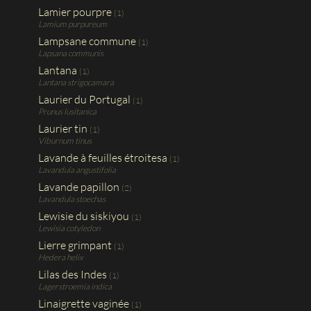
Lamier pourpre
(1)
Lamium purpureum
Lampsane commune
(1)
Lapsana communis
Lantana
(1)
Lantana strigocamara
Laurier du Portugal
(1)
Prunus lusitanica
Laurier tin
(1)
Viburnum tinus
Lavande à feuilles étroitesa
(1)
Lavandula angustifolia
Lavande papillon
(2)
Lavandula stoechas
Lewisie du siskiyou
(1)
Lewisia cotyledon
Lierre grimpant
(1)
Hedera helix
Lilas des Indes
(1)
Lagerstroemia indica
Linaigrette vaginée
(1)