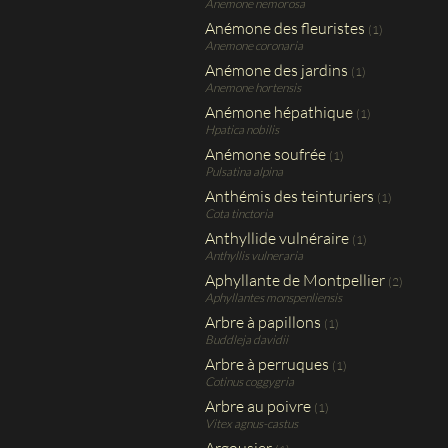
Anemone nemorosa
Anémone des fleuristes
(1)
Anemone coronaria
Anémone des jardins
(1)
Anemone hortensis
Anémone hépathique
(1)
Hpatica nobilis
Anémone soufrée
(1)
Pulsatina alpina
Anthémis des teinturiers
(1)
Cota tinctoria
Anthyllide vulnéraire
(1)
Anthyllis vulneraria
Aphyllante de Montpellier
(2)
Aphyllantes monspenliensis
Arbre à papillons
(1)
Buddleja davidii
Arbre à perruques
(1)
Cotinus coggygria
Arbre au poivre
(1)
Vitex agnus-castus