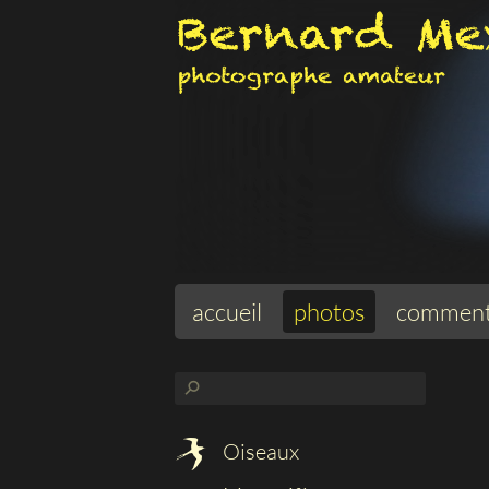
accueil
photos
comment
⚲
Oiseaux