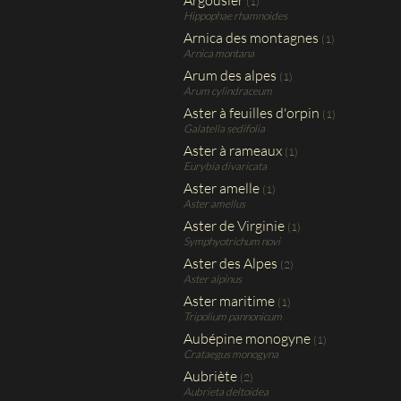
Argousier
(1)
Hippophae rhamnoides
Arnica des montagnes
(1)
Arnica montana
Arum des alpes
(1)
Arum cylindraceum
Aster à feuilles d'orpin
(1)
Galatella sedifolia
Aster à rameaux
(1)
Eurybia divaricata
Aster amelle
(1)
Aster amellus
Aster de Virginie
(1)
Symphyotrichum novi
Aster des Alpes
(2)
Aster alpinus
Aster maritime
(1)
Tripolium pannonicum
Aubépine monogyne
(1)
Crataegus monogyna
Aubriète
(2)
Aubrieta deltoidea