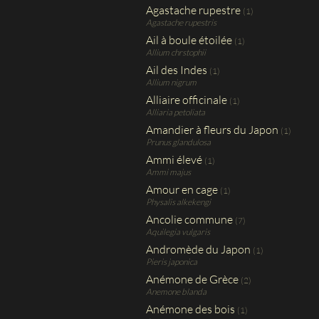
Agastache rupestre
(1)
Agastache rupestris
Ail à boule étoilée
(1)
Allium chrstophii
Ail des Indes
(1)
Allium nigrum
Alliaire officinale
(1)
Alliaria petoliata
Amandier à fleurs du Japon
(1)
Prunus glandulosa
Ammi élevé
(1)
Ammi majus
Amour en cage
(1)
Physalis alkekengi
Ancolie commune
(7)
Aquilegia vulgaris
Andromède du Japon
(1)
Pieris japonica
Anémone de Grèce
(2)
Anemone blanda
Anémone des bois
(1)