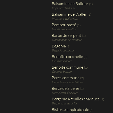
Balsamine de Balfour
(1)
Impatiens balfouri
Balsamine de Waller
(1)
Impatiens walleriana
Bambou sacré
(1)
Nandina domestica
Barbe de serpent
(1)
Ophiopogon planiscapus
Begonia
(1)
Begonia cucullata
Benoîte coccinelle
(2)
Geun coccineum
Benoîte commune
(1)
Geum urbanum
Berce commune
(2)
Heracleum sphondylium
Berce de Sibérie
(1)
Heracleum sibiricum
Bergénie à feuilles charnues
(1)
Bergenia crassifolia
Bistorte amplexicaule
(1)