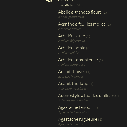
(618)
Tout afficher
Abélie à grandes fleurs
(1)
Abelia grandifolia
Acanthe à feuilles molles
(1)
Acanthus mollis
Achillée jaune
(1)
Achillea filipendula
Achillée noble
(3)
Achillea nobilis
Achillée tomenteuse
(1)
Achillea tomentosa
Aconit d'hiver
(1)
Eranthis hyemalis
Aconit tue-loup
(1)
Aconitum lycoctonum
Adenostyle à feuilles d'alliaire
(1)
Adenostyles alliariae
Agastache fenouil
(1)
Agastache foeniculum
Agastache rugueuse
(1)
Agastache rugosa