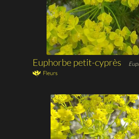
Euphorbe petit-cyprès
Euph
Fleurs