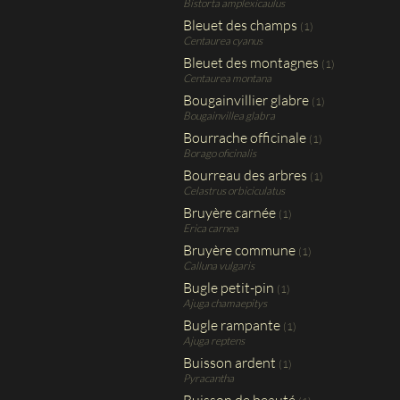
Bistorta amplexicaulus
Bleuet des champs
(1)
Centaurea cyanus
Bleuet des montagnes
(1)
Centaurea montana
Bougainvillier glabre
(1)
Bougainvillea glabra
Bourrache officinale
(1)
Borago oficinalis
Bourreau des arbres
(1)
Celastrus orbiciculatus
Bruyère carnée
(1)
Erica carnea
Bruyère commune
(1)
Calluna vulgaris
Bugle petit-pin
(1)
Ajuga chamaepitys
Bugle rampante
(1)
Ajuga reptens
Buisson ardent
(1)
Pyracantha