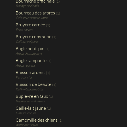
Bourrache officinale
(1)
Borago oficinalis
Bourreau des arbres
(1)
Celastrus orbiciculatus
Bruyère carnée
(1)
Erica carnea
Bruyère commune
(1)
Calluna vulgaris
Bugle petit-pin
(1)
Ajuga chamaepitys
Bugle rampante
(1)
Ajuga reptens
Buisson ardent
(1)
Pyracantha
Buisson de beauté
(1)
Kolkwitzia amabilis
Buplèvre en faux
(1)
Bupleurum falcatum
Caille-lait jaune
(1)
Galium verum
Camomille des chiens
(1)
Anthemis cotula