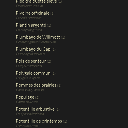
Pied d'alouette élevé
(1)
Delphinium elatum
Pivoine officinale
(1)
Paeonia officinalis
Plantin argenté
(1)
Plantago argentea
Plumbago de Willmott
(1)
Ceratostigma willmotianum
Plumbago du Cap
(1)
Plumbago auriculata
Pois de senteur
(2)
Lathyrus odoratus
Polygale commun
(1)
Polygala vulgaris
Pommes des prairies
(1)
Camassia quamash
Populage
(2)
Caltha palustris
Potentille arbustive
(1)
Dasiphora fruticosa
Potentille de printemps
(1)
Potentilla verna