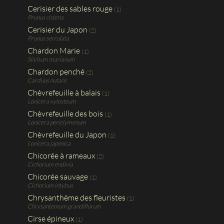
Cerisier des sables rouge
(1)
Prunus cistena
Cerisier du Japon
(2)
Prunus serrulata
Chardon Marie
(1)
Silybum marianum
Chardon penché
(2)
Carduus nutans
Chèvrefeuille à balais
(1)
Lonicera xylosteum
Chèvrefeuille des bois
(1)
Lonicera periclymenum
Chèvrefeuille du Japon
(1)
Lonicera japonica
Chicorée à rameaux
(2)
Cichorium endivia
Chicorée sauvage
(1)
Cichorium intybus
Chrysanthème des fleuristes
(1)
Chrysantemum grandiflorum
Cirse épineux
(1)