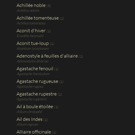
Achillée noble
(3)
Achillea nobilis
Achillée tomenteuse
(1)
Achillea tomentosa
Aconit d'hiver
(1)
Eranthis hyemalis
Aconit tue-loup
(1)
Aconitum lycoctonum
Adenostyle à feuilles d'alliaire
(1)
Adenostyles alliariae
Agastache fenouil
(1)
Agastache foeniculum
Agastache rugueuse
(1)
Agastache rugosa
Agastache rupestre
(1)
Agastache rupestris
Ail à boule étoilée
(1)
Allium chrstophii
Ail des Indes
(1)
Allium nigrum
Alliaire officinale
(1)