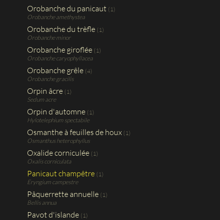
Orobanche du panicaut
(1)
Orobanche amethystea
Orobanche du trèfle
(1)
Orobanche minor
Orobanche giroflée
(1)
Orobanche caryophyllacea
Orobanche grêle
(4)
Orobanche gracilis
Orpin âcre
(1)
Sedum acre
Orpin d'automne
(1)
Hylotelephium spectabile
Osmanthe à feuilles de houx
(1)
Osmanthus heterophyllus
Oxalide corniculée
(1)
Oxalis corniculata
Panicaut champêtre
(1)
Eryngium campestre
Pâquerrette annuelle
(1)
Bellis annua
Pavot d'islande
(1)