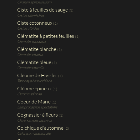
Cirsium spinosissisum
Ciste à feuilles de sauge
(3)
Cistus salviifolius
Ciste cotonneux
(2)
Cistus albidus
Clématite à petites feuilles
(1)
Clematis montana
Clématite blanche
(1)
Clematis vitalba
Clématite bleue
(1)
Clematis viticella
Cléome de Hassler
(1)
Tarenaya hasslerhiana
Cléome épineux
(1)
Cleome spinosa
Coeur de Marie
(1)
Lamprocapnos spectabilis
Cognassier à fleurs
(1)
Chaenomeles japonica
Colchique d'automne
(2)
Colchicum autumnale