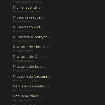
Muehlenbekia complexia
Muflier austral
(1)
Antirrhinum australe
Muscari à grappe
(1)
Muscari neglectum
Muscari à toupet
(1)
Leopoldia comosa
Muscari faux-botryde
(1)
Muscari botryoides
Myosotis de Martin
(1)
myosotis martini
Myosotis des Alpes
(1)
Myosotis alpestris
Myosotis des bois
(2)
Myosotis sylvatica
Myosotis du Caucase
(1)
Brunnera macrophylla
Narcisse des poètes
(2)
Narcissus poeticus
Nénuphar blanc
(1)
Nymphaea alba