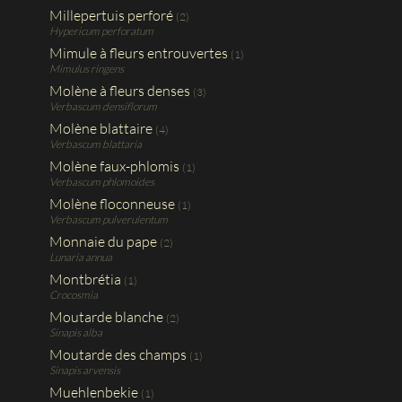
Millepertuis perforé
(2)
Hypericum perforatum
Mimule à fleurs entrouvertes
(1)
Mimulus ringens
Molène à fleurs denses
(3)
Verbascum densiflorum
Molène blattaire
(4)
Verbascum blattaria
Molène faux-phlomis
(1)
Verbascum phlomoides
Molène floconneuse
(1)
Verbascum pulverulentum
Monnaie du pape
(2)
Lunaria annua
Montbrétia
(1)
Crocosmia
Moutarde blanche
(2)
Sinapis alba
Moutarde des champs
(1)
Sinapis arvensis
Muehlenbekie
(1)