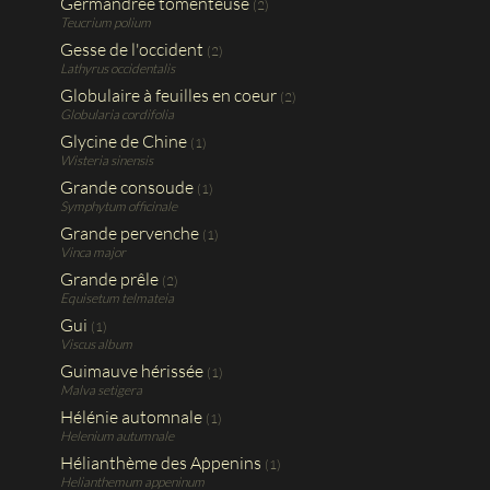
Germandrée tomenteuse
(2)
Teucrium polium
Gesse de l'occident
(2)
Lathyrus occidentalis
Globulaire à feuilles en coeur
(2)
Globularia cordifolia
Glycine de Chine
(1)
Wisteria sinensis
Grande consoude
(1)
Symphytum officinale
Grande pervenche
(1)
Vinca major
Grande prêle
(2)
Equisetum telmateia
Gui
(1)
Viscus album
Guimauve hérissée
(1)
Malva setigera
Hélénie automnale
(1)
Helenium autumnale
Hélianthème des Appenins
(1)
Helianthemum appeninum