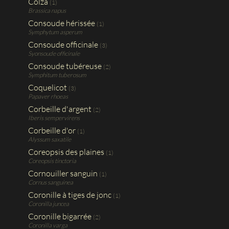
Colza
(1)
Brassica napus
Consoude hérissée
(1)
Symphytum asperum
Consoude officinale
(3)
Syonsoude officinale
Consoude tubéreuse
(2)
Symphitum tuberosum
Coquelicot
(3)
Papaver rhoeas
Corbeille d'argent
(2)
Iberis sempervirens
Corbeille d'or
(1)
Alyssum saxatile
Coreopsis des plaines
(1)
Coreopsis tinctoria
Cornouiller sanguin
(1)
Cornus sanguinea
Coronille à tiges de jonc
(1)
Coronilla juncea
Coronille bigarrée
(2)
Coronilla varga