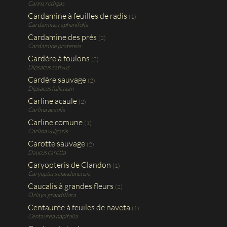
Canna rodigas
Cardamine à feuilles de radis
(1)
Cardamine raphanifolia
Cardamine des prés
(2)
Cardamine pratensis
Cardère à foulons
(2)
Dipsacus sativus
Cardère sauvage
(2)
Dipsacus fullonum
Carline acaule
(2)
Carlina acaulis
Carline comune
(1)
Carlina vulgaris
Carotte sauvage
(2)
Daucus carotta
Caryopteris de Clandon
(1)
Caryopters clandonensis
Caucalis à grandes fleurs
(2)
Orlaya grandiflora
Centaurée à feuiles de naveta
(1)
Centaurea napifolia