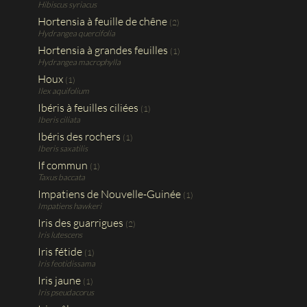
Hibiscus syriacus
Hortensia à feuille de chêne
(2)
Hydrangea quercifolia
Hortensia à grandes feuilles
(1)
Hydrangea macrophylla
Houx
(1)
Ilex aquifolium
Ibéris à feuilles ciliées
(1)
Iberis ciliata
Ibéris des rochers
(1)
Iberis saxatilis
If commun
(1)
Taxus baccata
Impatiens de Nouvelle-Guinée
(1)
Impatiens hawkeri
Iris des guarrigues
(2)
Iris lutescens
Iris fétide
(1)
Iris feotidissama
Iris jaune
(1)
Iris pseudacorus