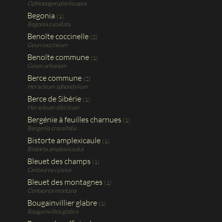
Ophiopogon planiscapus
Begonia
(1)
Begonia cucullata
Benoîte coccinelle
(2)
Geun coccineum
Benoîte commune
(1)
Geum urbanum
Berce commune
(2)
Heracleum sphondylium
Berce de Sibérie
(1)
Heracleum sibiricum
Bergénie à feuilles charnues
(1)
Bergenia crassifolia
Bistorte amplexicaule
(1)
Bistorta amplexicaulus
Bleuet des champs
(1)
Centaurea cyanus
Bleuet des montagnes
(1)
Centaurea montana
Bougainvillier glabre
(1)
Bougainvillea glabra