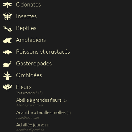
Odonates
Insectes
Reptiles
Amphibiens
Poissons et crustacés
Gastéropodes
Orchidées
Fleurs
(618)
Tout afficher
Abélie à grandes fleurs
(1)
Abelia grandifolia
Acanthe à feuilles molles
(1)
Acanthus mollis
Achillée jaune
(1)
Achillea filipendula