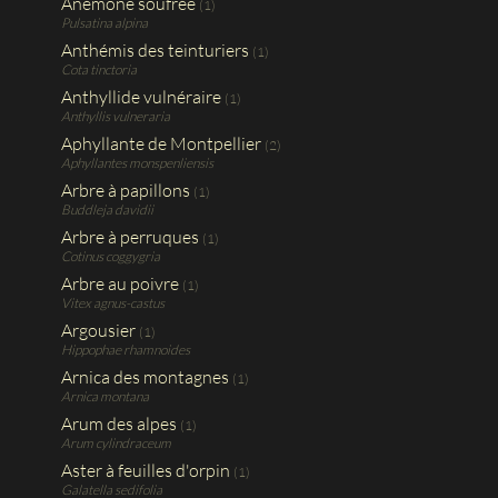
Anémone soufrée
(1)
Pulsatina alpina
Anthémis des teinturiers
(1)
Cota tinctoria
Anthyllide vulnéraire
(1)
Anthyllis vulneraria
Aphyllante de Montpellier
(2)
Aphyllantes monspenliensis
Arbre à papillons
(1)
Buddleja davidii
Arbre à perruques
(1)
Cotinus coggygria
Arbre au poivre
(1)
Vitex agnus-castus
Argousier
(1)
Hippophae rhamnoides
Arnica des montagnes
(1)
Arnica montana
Arum des alpes
(1)
Arum cylindraceum
Aster à feuilles d'orpin
(1)
Galatella sedifolia