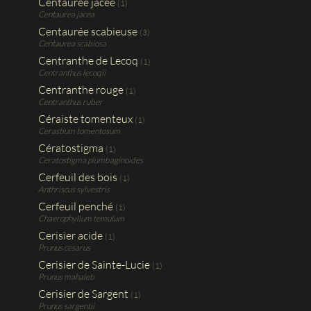
Centaurée jacée
(1)
Centaurea jacea
Centaurée scabieuse
(3)
Centaurea scabiosa
Centranthe de Lecoq
(1)
Centranthus lecoqii
Centranthe rouge
(1)
Centranthus ruber
Céraiste tomenteux
(1)
Cerastium tomentosum
Cératostigma
(1)
Ceratostigma plumbaginoides
Cerfeuil des bois
(1)
Anthriscus sylvestris
Cerfeuil penché
(1)
Chaerophyllum temulum
Cerisier acide
(1)
Prunus cesarus
Cerisier de Sainte-Lucie
(1)
Prunus mahaleb
Cerisier de Sargent
(1)
Prunus sargentii