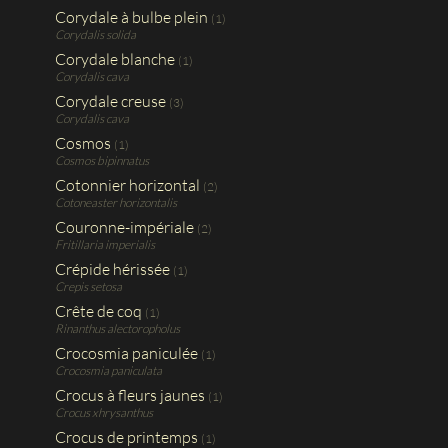
Corydale à bulbe plein
(1)
Corydalis solida
Corydale blanche
(1)
Corydalis cava
Corydale creuse
(3)
Corydalis cava
Cosmos
(1)
Cosmos bipinnatus
Cotonnier horizontal
(2)
Cotoneaster horizontalis
Couronne-impériale
(2)
Fritillaria imperialis
Crépide hérissée
(1)
Crepis setosa
Crête de coq
(1)
Rinanthus alectoropholus
Crocosmia paniculée
(1)
Crocosmia paniculata
Crocus à fleurs jaunes
(1)
Crocus xhrysanthus
Crocus de printemps
(1)