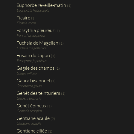
Euphorbe réveille-matin
(1)
Euphorbia helioscopia
Ficaire
(1)
Ficaria verna
Forsythia pleureur
(1)
Forsythia suspensa
Fuchsia de Magellan
(1)
Fuchsia magellanica
Fusain du Japon
(1)
Euonymus japonicus
Gagée des champs
(1)
Gagea villosa
Gaura bisannuel
(1)
Oenothera gaura
Genêt des teinturiers
(1)
Genista tinctoria
Genêt épineux
(1)
Genistia scorpius
Gentiane acaule
(2)
Gentiana acaulis
Gentiane ciliée
(1)