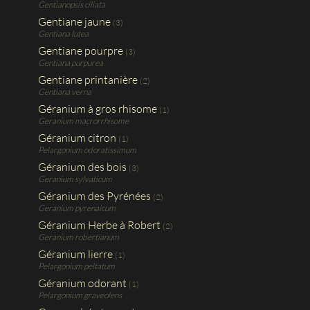
Gentianopsis ciliata
Gentiane jaune
(3)
Gentiana lutea
Gentiane pourpre
(3)
Gentiana purpurea
Gentiane printanière
(2)
Gentiana verna
Géranium à gros rhisome
(1)
Geranium macrorrhisome
Géranium citron
(1)
Pelargonium odoratissimum
Géranium des bois
(3)
Geranium sylvaticum
Géranium des Pyrénées
(2)
Geranium pyrenaicum
Géranium Herbe à Robert
(2)
Geranium robertianum
Géranium lierre
(1)
Pelargonium peltatum
Géranium odorant
(1)
Pelargonium graveolens