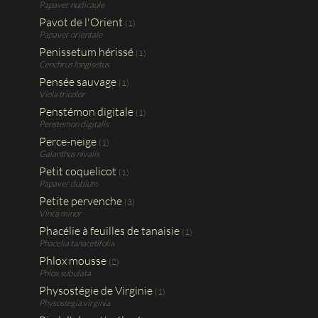
Papaver nudicaule
Pavot de l'Orient
(1)
Papaver orientale
Penissetum hérissé
(1)
Cenchrus longisetus
Pensée sauvage
(1)
Viola tricolor
Penstémon digitale
(1)
Penstemon digitalis
Perce-neige
(1)
Galanthus nivalis
Petit coquelicot
(1)
Papaver dubium
Petite pervenche
(3)
Vinca minor
Phacélie à feuilles de tanaisie
(1)
Phacelia tanacetifolia
Phlox mousse
(2)
Phlox subulata
Physostégie de Virginie
(1)
Physostegia virginia