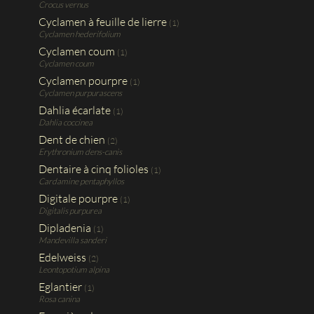
Crocus vernus
Cyclamen à feuille de lierre
(1)
Cyclamen hederifolium
Cyclamen coum
(1)
Cyclamen coum
Cyclamen pourpre
(1)
Cyclamen purpurascens
Dahlia écarlate
(1)
Dahlia coccinea
Dent de chien
(2)
Erythronium dens-canis
Dentaire à cinq folioles
(1)
Cardamine pentaphyllos
Digitale pourpre
(1)
Digitalis purpurea
Dipladenia
(1)
Mandevilla sanderi
Edelweiss
(2)
Leontopotium alpina
Eglantier
(1)
Rosa canina