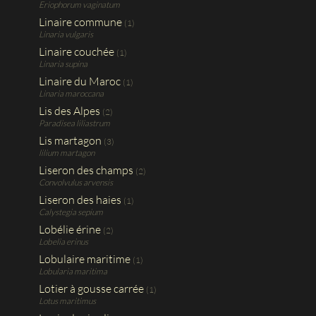
Eriophorum vaginatum
Linaire commune
(1)
Linaria vulgaris
Linaire couchée
(1)
Linaria supina
Linaire du Maroc
(1)
Linaria maroccana
Lis des Alpes
(2)
Paradisea liliastrum
Lis martagon
(3)
lilium martagon
Liseron des champs
(2)
Convolvulus arvensis
Liseron des haies
(1)
Calystegia sepium
Lobélie érine
(2)
Lobelia erinus
Lobulaire maritime
(1)
Lobularia maritima
Lotier à gousse carrée
(1)
Lotus maritimus