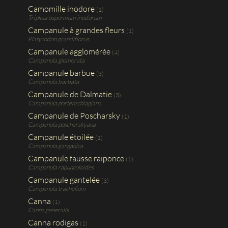
Camomille inodore
(1)
Tripleurospermum inodorum
Campanule à grandes fleurs
(1)
Platycodon grandiflorus
Campanule agglomérée
(4)
Campanula glomerata
Campanule barbue
(3)
Campanula barbata
Campanule de Dalmatie
(3)
Campanula portenschlagiana
Campanule de Poscharsky
(1)
Campanula poscharskyana
Campanule étoilée
(1)
Campanula garganica
Campanule fausse raiponce
(1)
Campanula rapunculoides
Campanule gantelée
(3)
Campanula trachelium
Canna
(1)
Canna generalis
Canna rodigas
(1)