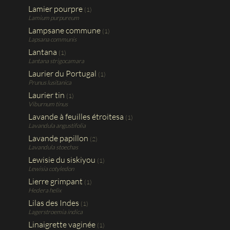
Lamier pourpre
(1)
Lamium purpureum
Lampsane commune
(1)
Lapsana communis
Lantana
(1)
Lantana strigocamara
Laurier du Portugal
(1)
Prunus lusitanica
Laurier tin
(1)
Viburnum tinus
Lavande à feuilles étroitesa
(1)
Lavandula angustifolia
Lavande papillon
(2)
Lavandula stoechas
Lewisie du siskiyou
(1)
Lewisia cotyledon
Lierre grimpant
(1)
Hedera helix
Lilas des Indes
(1)
Lagerstroemia indica
Linaigrette vaginée
(1)