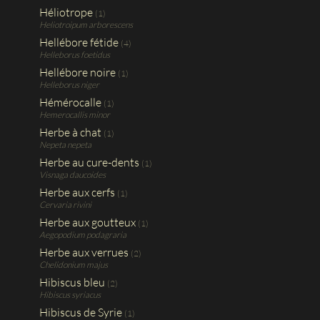
Héliotrope
(1)
Heliotroipum arborescens
Hellébore fétide
(4)
Helleborus foetidus
Hellébore noire
(1)
Helleborus niger
Hémérocalle
(1)
Hemerocallis minor
Herbe à chat
(1)
Nepeta nepeta
Herbe au cure-dents
(1)
Visnaga daucoides
Herbe aux cerfs
(1)
Cervaria rivini
Herbe aux goutteux
(1)
Aegopodium podagraria
Herbe aux verrues
(2)
Chelidonium majus
Hibiscus bleu
(2)
Hibiscus syriacus
Hibiscus de Syrie
(1)