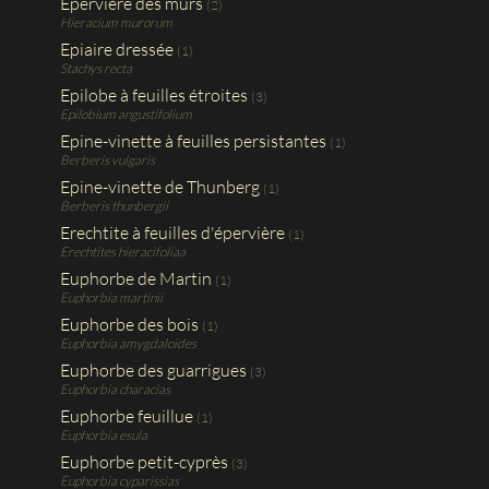
Epervière des murs
(2)
Hieracium murorum
Epiaire dressée
(1)
Stachys recta
Epilobe à feuilles étroites
(3)
Epilobium angustifolium
Epine-vinette à feuilles persistantes
(1)
Berberis vulgaris
Epine-vinette de Thunberg
(1)
Berberis thunbergii
Erechtite à feuilles d'épervière
(1)
Erechtites hieracifoliaa
Euphorbe de Martin
(1)
Euphorbia martinii
Euphorbe des bois
(1)
Euphorbia amygdaloides
Euphorbe des guarrigues
(3)
Euphorbia characias
Euphorbe feuillue
(1)
Euphorbia esula
Euphorbe petit-cyprès
(3)
Euphorbia cyparissias