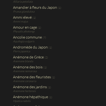
Alliaria petoliata
Amandier à fleurs du Japon
(1)
Prunus glandulosa
Ammi élevé
(1)
Ammi majus
Amour en cage
(1)
Physalis alkekengi
Ancolie commune
(7)
Aquilegia vulgaris
Andromède du Japon
(1)
Pieris japonica
Anémone de Grèce
(2)
Anemone blanda
Anémone des bois
(1)
Anemone nemorosa
Anémone des fleuristes
(1)
Anemone coronaria
Anémone des jardins
(1)
Anemone hortensis
Anémone hépathique
(1)
Hpatica nobilis