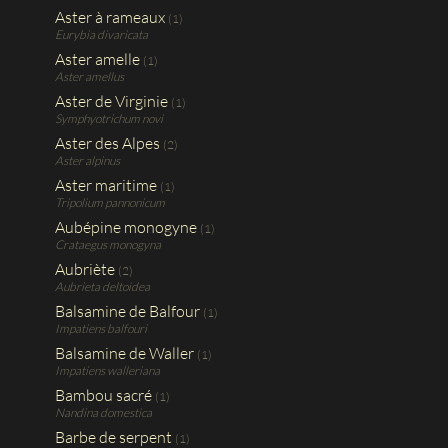
Aster à rameaux
(1)
Eurybia divaricata
Aster amelle
(1)
Aster amellus
Aster de Virginie
(1)
Symphyotrichum novi
Aster des Alpes
(2)
Aster alpinus
Aster maritime
(1)
Tripolium pannonicum
Aubépine monogyne
(1)
Crataegus monogyna
Aubriète
(2)
Aubrieta deltoidea
Balsamine de Balfour
(1)
Impatiens balfouri
Balsamine de Waller
(1)
Impatiens walleriana
Bambou sacré
(1)
Nandina domestica
Barbe de serpent
(1)