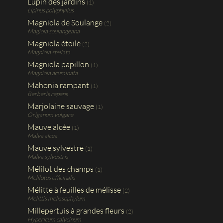
Lupin des jardins
(1)
Lipinus polyphyllus
Magniola de Soulange
(2)
Magiola soulangeana
Magniola étoilé
(2)
Magniola stellata
Magniola papillon
(1)
Magniola acuminata
Mahonia rampant
(1)
Berberis repens
Marjolaine sauvage
(1)
Origanum vulgare
Mauve alcée
(1)
Malva alcea
Mauve sylvestre
(1)
Malva sylvestris
Mélilot des champs
(1)
Melilotus officinalis
Mélitte à feuilles de mélisse
(2)
Melittis melissophylum
Millepertuis à grandes fleurs
(2)
Hypericum calycinum