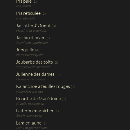
Iris pâle
(1)
Iris pallida
Iris réticulée
(1)
Iris reticulata
Jacinthe d'Orient
(3)
Hyacinthus orientalis
Jasmin d'hiver
(1)
Jasminum nudiflorum
Jonquille
(4)
Narcissus jonquilla
Joubarbe des toits
(2)
Sempervivum tectorum
Julienne des dames
(4)
Hesperis matronalis
Kalanchoe à feuilles rouges
(1)
Kalanchoe crenata
Knautie de Macédoine
(1)
Knautia macedonia
Laiteron maraîcher
(1)
Sonchus oleraceus
Lamier jaune
(1)
Lamium galeobdolon