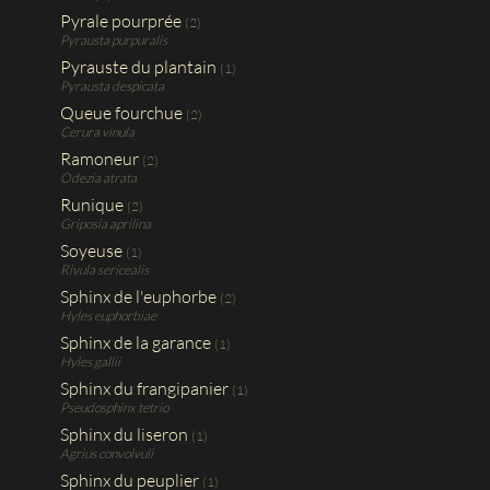
Pyrale pourprée
(2)
Pyrausta purpuralis
Pyrauste du plantain
(1)
Pyrausta despicata
Queue fourchue
(2)
Cerura vinula
Ramoneur
(2)
Odezia atrata
Runique
(2)
Griposia aprilina
Soyeuse
(1)
Rivula sericealis
Sphinx de l'euphorbe
(2)
Hyles euphorbiae
Sphinx de la garance
(1)
Hyles gallii
Sphinx du frangipanier
(1)
Pseudosphinx tetrio
Sphinx du liseron
(1)
Agrius convolvuli
Sphinx du peuplier
(1)