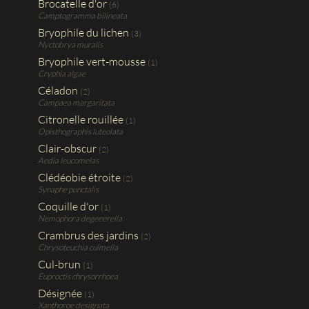
Brocatelle d'or
(6)
Camptogramma bilineata
Bryophile du lichen
(3)
Nyctobrya muralis
Bryophile vert-mousse
(1)
Cryphia algae
Céladon
(2)
Campaea margaritata
Citronelle rouillée
(1)
Opisthographis luteolata
Clair-obscur
(2)
Aedia leucomelas
Clédéobie étroite
(2)
Synaphe punctalis
Coquille d'or
(1)
Nemophora degeeerella
Crambrus des jardins
(2)
Chrysoteuchia culmella
Cul-brun
(1)
Euproctis chrysorrhoea
Désignée
(1)
Xanthoroe designata