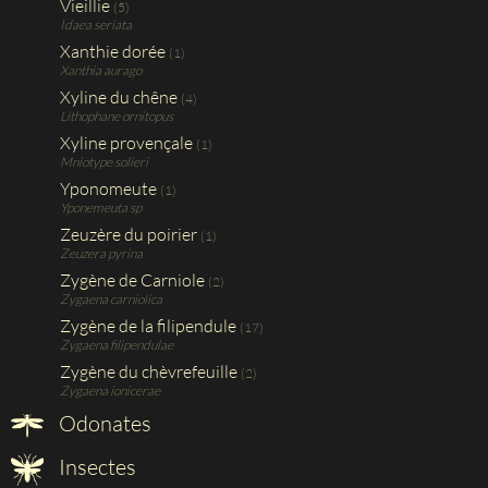
Vieillie
(5)
Idaea seriata
Xanthie dorée
(1)
Xanthia aurago
Xyline du chêne
(4)
Lithophane ornitopus
Xyline provençale
(1)
Mniotype solieri
Yponomeute
(1)
Yponemeuta sp
Zeuzère du poirier
(1)
Zeuzera pyrina
Zygène de Carniole
(2)
Zygaena carniolica
Zygène de la filipendule
(17)
Zygaena filipendulae
Zygène du chèvrefeuille
(2)
Zygaena ionicerae
Odonates
Insectes