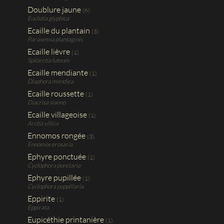
Doublure jaune
(6)
Euclidia glyphica
Ecaille du plantain
(3)
Parasemia plantaginis
Ecaille lièvre
(1)
Spilarctia luteum
Ecaille mendiante
(1)
Diaphora mendica
Ecaille roussette
(1)
Diacrisa sianno
Ecaille villageoise
(1)
Arctia villica
Ennomos rongée
(3)
Ennomos erosaria
Ephyre ponctuée
(1)
Cyclophora punctaria
Ephyre pupillée
(1)
Cyclophora puppillaria
Eppirite
(1)
Eppirata
Eupicéthie printanière
(1)