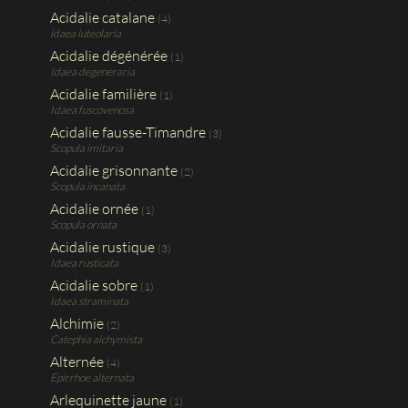
Acidalie catalane
(4)
idaea luteolaria
Acidalie dégénérée
(1)
Idaea degeneraria
Acidalie familière
(1)
Idaea fuscovenosa
Acidalie fausse-Timandre
(3)
Scopula imitaria
Acidalie grisonnante
(2)
Scopula incanata
Acidalie ornée
(1)
Scopula ornata
Acidalie rustique
(3)
Idaea rusticata
Acidalie sobre
(1)
Idaea straminata
Alchimie
(2)
Catephia alchymista
Alternée
(4)
Epirrhoe alternata
Arlequinette jaune
(1)