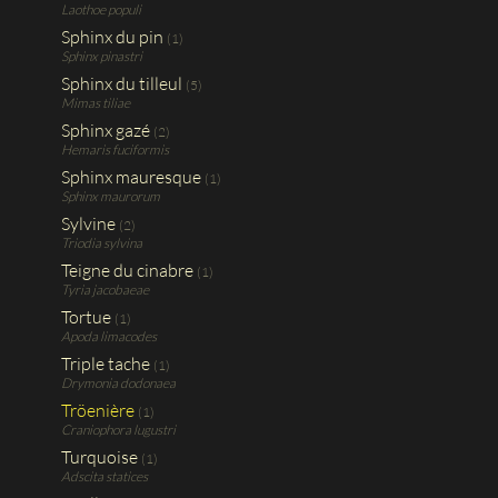
Laothoe populi
Sphinx du pin
(1)
Sphinx pinastri
Sphinx du tilleul
(5)
Mimas tiliae
Sphinx gazé
(2)
Hemaris fuciformis
Sphinx mauresque
(1)
Sphinx maurorum
Sylvine
(2)
Triodia sylvina
Teigne du cinabre
(1)
Tyria jacobaeae
Tortue
(1)
Apoda limacodes
Triple tache
(1)
Drymonia dodonaea
Tröenière
(1)
Craniophora lugustri
Turquoise
(1)
Adscita statices