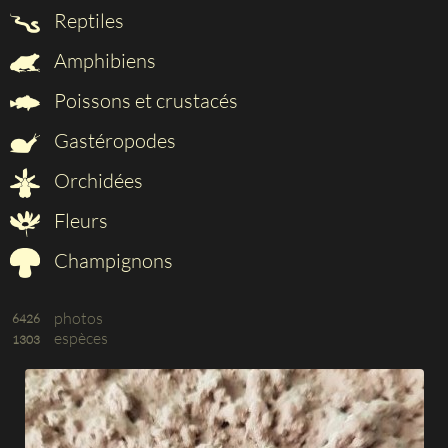
Reptiles
Amphibiens
Poissons et crustacés
Gastéropodes
Orchidées
Fleurs
Champignons
photos
6426
espèces
1303