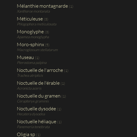
Mélanthie montagnarde
(1)
Xanthoroe montanata
Méticuleuse
(3)
Phlogophora meticulosata
Monoglyphe
(3)
Apamea monoglypha
Moro-sphinx
(5)
Macroglossum stellatarum
Museau
(1)
Pterostoma palpina
Noctuelle de l'arroche
(1)
Trachea atriplicis
Noctuelle de l'érable
(1)
Acronicta aceris
Noctuelle du gramen
(1)
Cerapteryx graminis
Noctuelle dysodée
(1)
Hecatera dysodea
Noctuelle héliaque
(1)
Panemeria tenebrata
Oligia sp
(1)