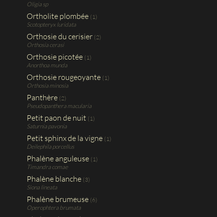
Oligia sp
Ortholite plombée
(1)
Scotopteryx luridata
Orthosie du cerisier
(2)
Orthosia cerasi
Orthosie picotée
(1)
Anorthoa munda
Orthosie rougeoyante
(1)
Orthosia minosia
Panthère
(2)
Pseudopanthera macularia
Petit paon de nuit
(1)
Saturnia pavonia
Petit sphinx de la vigne
(1)
Deilephila porcellus
Phalène anguleuse
(1)
Timandra comae
Phalène blanche
(3)
Siona lineata
Phalène brumeuse
(6)
Operophtera brumata