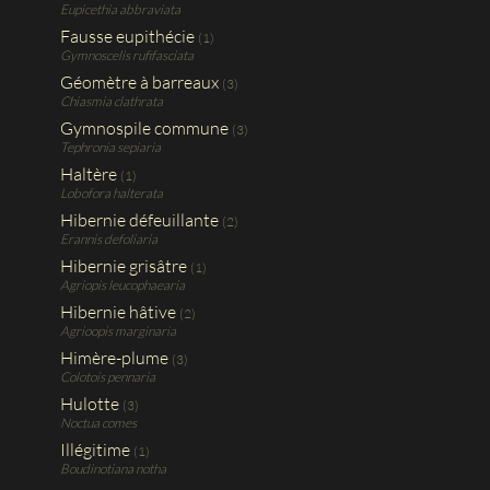
Eupicethia abbraviata
Fausse eupithécie
(1)
Gymnoscelis rufifasciata
Géomètre à barreaux
(3)
Chiasmia clathrata
Gymnospile commune
(3)
Tephronia sepiaria
Haltère
(1)
Lobofora halterata
Hibernie défeuillante
(2)
Erannis defoliaria
Hibernie grisâtre
(1)
Agriopis leucophaearia
Hibernie hâtive
(2)
Agrioopis marginaria
Himère-plume
(3)
Colotois pennaria
Hulotte
(3)
Noctua comes
Illégitime
(1)
Boudinotiana notha