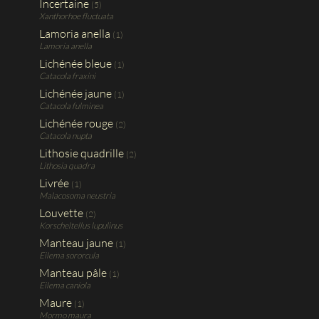
Incertaine
(5)
Xanthorhoe fluctuata
Lamoria anella
(1)
Lamoria anella
Lichénée bleue
(1)
Catacola fraxini
Lichénée jaune
(1)
Catacola fulminea
Lichénée rouge
(2)
Catacola nupta
Lithosie quadrille
(2)
Lithosia quadra
Livrée
(1)
Malacosoma neustria
Louvette
(2)
Korscheltellus lupulinus
Manteau jaune
(1)
Eilema sororcula
Manteau pâle
(1)
Eilema caniola
Maure
(1)
Mormo maura