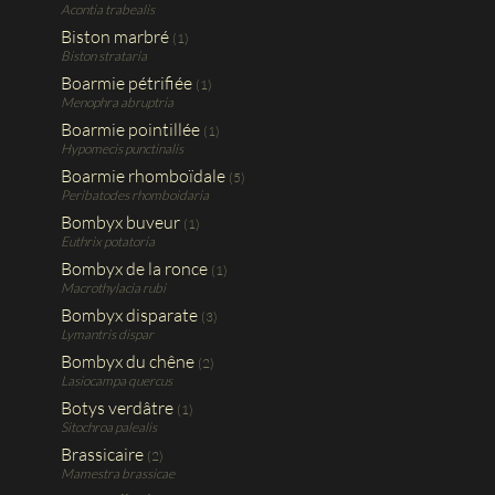
Acontia trabealis
Biston marbré
(1)
Biston strataria
Boarmie pétrifiée
(1)
Menophra abruptria
Boarmie pointillée
(1)
Hypomecis punctinalis
Boarmie rhomboïdale
(5)
Peribatodes rhomboidaria
Bombyx buveur
(1)
Euthrix potatoria
Bombyx de la ronce
(1)
Macrothylacia rubi
Bombyx disparate
(3)
Lymantris dispar
Bombyx du chêne
(2)
Lasiocampa quercus
Botys verdâtre
(1)
Sitochroa palealis
Brassicaire
(2)
Mamestra brassicae