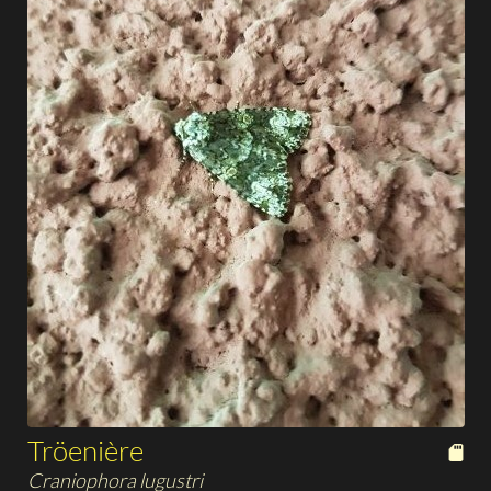
Tröenière
Craniophora lugustri