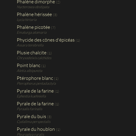
Phalène dimorphe
(2)
Nycterosea obstipata
Phalène hérissée
(3)
Lycia hirtaria
Phalène picotée
(7)
Ematurga atomaria
Phycide des cônes d'épicéas
(1)
Assara terebrella
Plusie chalcite
(1)
Chrysodeixis calchides
Point blanc
(1)
Aletia albipuncta
Ptérophore blanc
(1)
Pterophorus pentadactyla
Pyrale de la farine
(1)
Ephestia kuehniella
Pyrale de la farine
(1)
Pyraalis farinalis
Pyrale du buis
(3)
Cydalima perspectalis
Pyrale du houblon
(1)
Pleuroptya ruralis