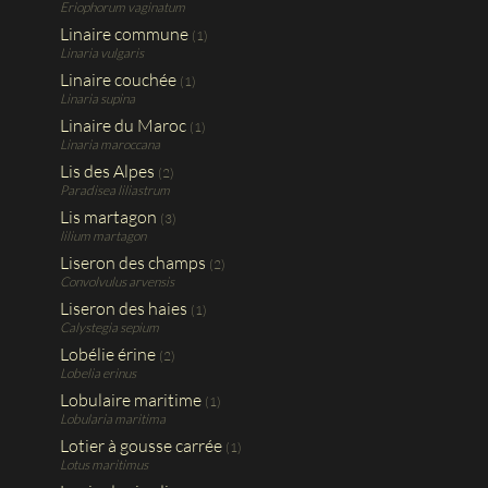
Eriophorum vaginatum
Linaire commune
(1)
Linaria vulgaris
Linaire couchée
(1)
Linaria supina
Linaire du Maroc
(1)
Linaria maroccana
Lis des Alpes
(2)
Paradisea liliastrum
Lis martagon
(3)
lilium martagon
Liseron des champs
(2)
Convolvulus arvensis
Liseron des haies
(1)
Calystegia sepium
Lobélie érine
(2)
Lobelia erinus
Lobulaire maritime
(1)
Lobularia maritima
Lotier à gousse carrée
(1)
Lotus maritimus