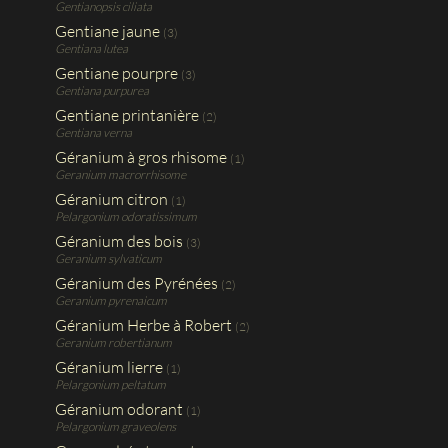
Gentianopsis ciliata
Gentiane jaune
(3)
Gentiana lutea
Gentiane pourpre
(3)
Gentiana purpurea
Gentiane printanière
(2)
Gentiana verna
Géranium à gros rhisome
(1)
Geranium macrorrhisome
Géranium citron
(1)
Pelargonium odoratissimum
Géranium des bois
(3)
Geranium sylvaticum
Géranium des Pyrénées
(2)
Geranium pyrenaicum
Géranium Herbe à Robert
(2)
Geranium robertianum
Géranium lierre
(1)
Pelargonium peltatum
Géranium odorant
(1)
Pelargonium graveolens