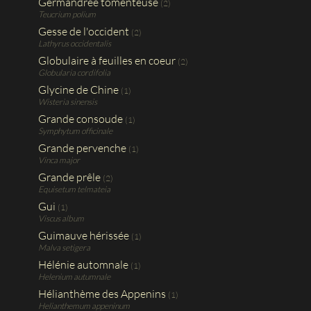
Germandrée tomenteuse
(2)
Teucrium polium
Gesse de l'occident
(2)
Lathyrus occidentalis
Globulaire à feuilles en coeur
(2)
Globularia cordifolia
Glycine de Chine
(1)
Wisteria sinensis
Grande consoude
(1)
Symphytum officinale
Grande pervenche
(1)
Vinca major
Grande prêle
(2)
Equisetum telmateia
Gui
(1)
Viscus album
Guimauve hérissée
(1)
Malva setigera
Hélénie automnale
(1)
Helenium autumnale
Hélianthème des Appenins
(1)
Helianthemum appeninum