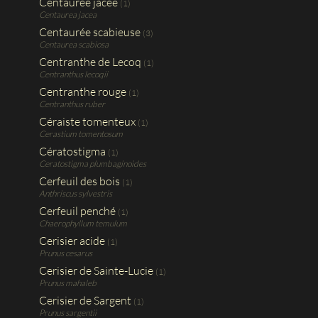
Centaurée jacée
(1)
Centaurea jacea
Centaurée scabieuse
(3)
Centaurea scabiosa
Centranthe de Lecoq
(1)
Centranthus lecoqii
Centranthe rouge
(1)
Centranthus ruber
Céraiste tomenteux
(1)
Cerastium tomentosum
Cératostigma
(1)
Ceratostigma plumbaginoides
Cerfeuil des bois
(1)
Anthriscus sylvestris
Cerfeuil penché
(1)
Chaerophyllum temulum
Cerisier acide
(1)
Prunus cesarus
Cerisier de Sainte-Lucie
(1)
Prunus mahaleb
Cerisier de Sargent
(1)
Prunus sargentii