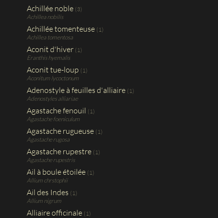
Achillée noble
(3)
Achillea nobilis
Achillée tomenteuse
(1)
Achillea tomentosa
Aconit d'hiver
(1)
Eranthis hyemalis
Aconit tue-loup
(1)
Aconitum lycoctonum
Adenostyle à feuilles d'alliaire
(1)
Adenostyles alliariae
Agastache fenouil
(1)
Agastache foeniculum
Agastache rugueuse
(1)
Agastache rugosa
Agastache rupestre
(1)
Agastache rupestris
Ail à boule étoilée
(1)
Allium chrstophii
Ail des Indes
(1)
Allium nigrum
Alliaire officinale
(1)