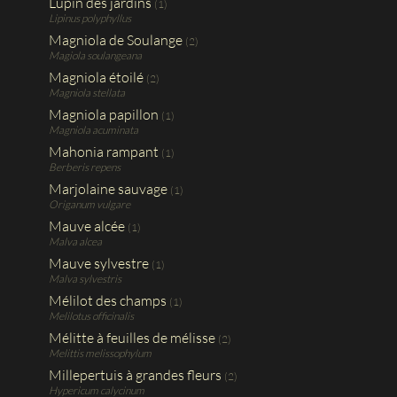
Lupin des jardins
(1)
Lipinus polyphyllus
Magniola de Soulange
(2)
Magiola soulangeana
Magniola étoilé
(2)
Magniola stellata
Magniola papillon
(1)
Magniola acuminata
Mahonia rampant
(1)
Berberis repens
Marjolaine sauvage
(1)
Origanum vulgare
Mauve alcée
(1)
Malva alcea
Mauve sylvestre
(1)
Malva sylvestris
Mélilot des champs
(1)
Melilotus officinalis
Mélitte à feuilles de mélisse
(2)
Melittis melissophylum
Millepertuis à grandes fleurs
(2)
Hypericum calycinum