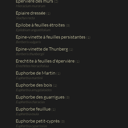
Epervière des murs
(2)
Hieracium murorum
Epiaire dressée
(1)
Stachys recta
Epilobe à feuilles étroites
(3)
Epilobium angustifolium
Epine-vinette à feuilles persistantes
(1)
Berberis vulgaris
Epine-vinette de Thunberg
(1)
Berberis thunbergii
Erechtite à feuilles d'épervière
(1)
Erechtites hieracifoliaa
Euphorbe de Martin
(1)
Euphorbia martinii
Euphorbe des bois
(1)
Euphorbia amygdaloides
Euphorbe des guarrigues
(3)
Euphorbia characias
Euphorbe feuillue
(1)
Euphorbia esula
Euphorbe petit-cyprès
(3)
Euphorbia cyparissias