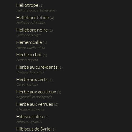
Héliotrope
(1)
Heliotroipum arborescens
Hellébore fétide
(4)
Helleborus foetidus
Hellébore noire
(1)
Helleborus niger
Hémérocalle
(1)
Hemerocallis minor
Herbe à chat
(1)
Nepeta nepeta
Herbe au cure-dents
(1)
Visnaga daucoides
Herbe aux cerfs
(1)
Cervaria rivini
Herbe aux goutteux
(1)
Aegopodium podagraria
Herbe aux verrues
(2)
Chelidonium majus
Hibiscus bleu
(2)
Hibiscus syriacus
Hibiscus de Syrie
(1)