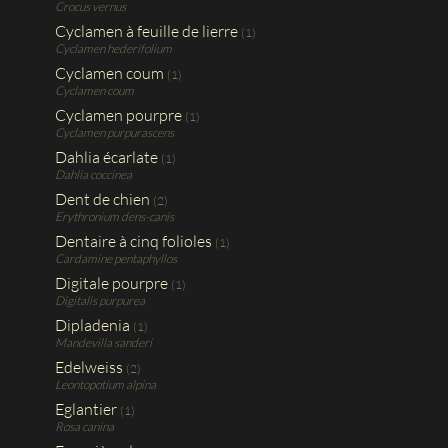
Crocus vernus
Cyclamen à feuille de lierre
(1)
Cyclamen hederifolium
Cyclamen coum
(1)
Cyclamen coum
Cyclamen pourpre
(1)
Cyclamen purpurascens
Dahlia écarlate
(1)
Dahlia coccinea
Dent de chien
(2)
Erythronium dens-canis
Dentaire à cinq folioles
(1)
Cardamine pentaphyllos
Digitale pourpre
(1)
Digitalis purpurea
Dipladenia
(1)
Mandevilla sanderi
Edelweiss
(2)
Leontopotium alpina
Eglantier
(1)
Rosa canina