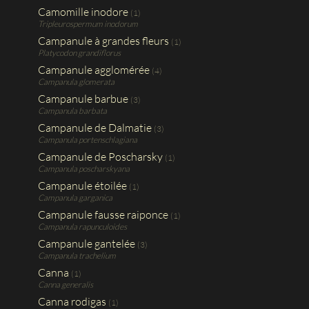
Camomille inodore
(1)
Tripleurospermum inodorum
Campanule à grandes fleurs
(1)
Platycodon grandiflorus
Campanule agglomérée
(4)
Campanula glomerata
Campanule barbue
(3)
Campanula barbata
Campanule de Dalmatie
(3)
Campanula portenschlagiana
Campanule de Poscharsky
(1)
Campanula poscharskyana
Campanule étoilée
(1)
Campanula garganica
Campanule fausse raiponce
(1)
Campanula rapunculoides
Campanule gantelée
(3)
Campanula trachelium
Canna
(1)
Canna generalis
Canna rodigas
(1)