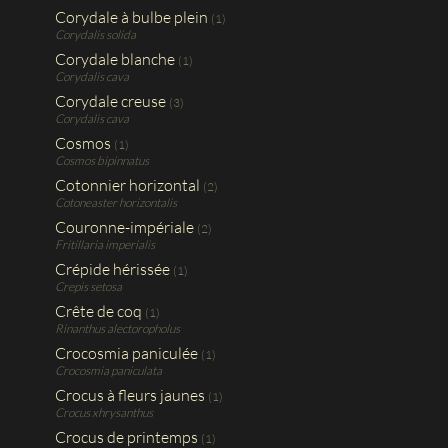
Corydale à bulbe plein
(1)
Corydalis solida
Corydale blanche
(1)
Corydalis cava
Corydale creuse
(3)
Corydalis cava
Cosmos
(1)
Cosmos bipinnatus
Cotonnier horizontal
(2)
Cotoneaster horizontalis
Couronne-impériale
(2)
Fritillaria imperialis
Crépide hérissée
(1)
Crepis setosa
Crête de coq
(1)
Rinanthus alectoropholus
Crocosmia paniculée
(1)
Crocosmia paniculata
Crocus à fleurs jaunes
(1)
Crocus xhrysanthus
Crocus de printemps
(1)