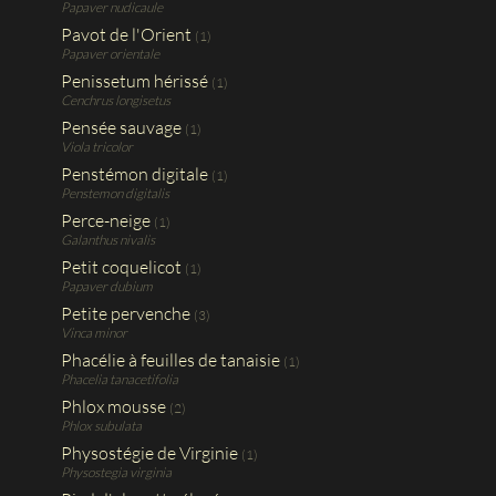
Papaver nudicaule
Pavot de l'Orient
(1)
Papaver orientale
Penissetum hérissé
(1)
Cenchrus longisetus
Pensée sauvage
(1)
Viola tricolor
Penstémon digitale
(1)
Penstemon digitalis
Perce-neige
(1)
Galanthus nivalis
Petit coquelicot
(1)
Papaver dubium
Petite pervenche
(3)
Vinca minor
Phacélie à feuilles de tanaisie
(1)
Phacelia tanacetifolia
Phlox mousse
(2)
Phlox subulata
Physostégie de Virginie
(1)
Physostegia virginia