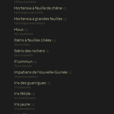
Hibiscus syriacus
Hortensia à feuille de chêne
(2)
Hydrangea quercifolia
Hortensia à grandes feuilles
(1)
Hydrangea macrophylla
Houx
(1)
Ilex aquifolium
Ibéris à feuilles ciliées
(1)
Iberis ciliata
Ibéris des rochers
(1)
Iberis saxatilis
If commun
(1)
Taxus baccata
Impatiens de Nouvelle-Guinée
(1)
Impatiens hawkeri
Iris des guarrigues
(2)
Iris lutescens
Iris fétide
(1)
Iris feotidissama
Iris jaune
(1)
Iris pseudacorus