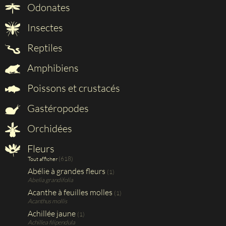
Odonates
Insectes
Reptiles
Amphibiens
Poissons et crustacés
Gastéropodes
Orchidées
Fleurs
(618)
Tout afficher
Abélie à grandes fleurs
(1)
Abelia grandifolia
Acanthe à feuilles molles
(1)
Acanthus mollis
Achillée jaune
(1)
Achillea filipendula