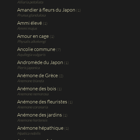
Alliaria petoliata
Amandier à fleurs du Japon
(1)
Prunus glandulosa
Ammi élevé
(1)
Ammi majus
Amour en cage
(1)
Physalis alkekengi
Ancolie commune
(7)
Aquilegia vulgaris
Andromède du Japon
(1)
Pieris japonica
Anémone de Grèce
(2)
Anemone blanda
Anémone des bois
(1)
Anemone nemorosa
Anémone des fleuristes
(1)
Anemone coronaria
Anémone des jardins
(1)
Anemone hortensis
Anémone hépathique
(1)
Hpatica nobilis