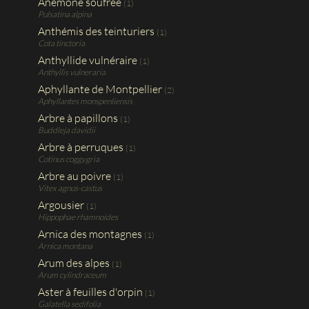
Anémone soufrée
(1)
Pulsatina alpina
Anthémis des teinturiers
(1)
Cota tinctoria
Anthyllide vulnéraire
(1)
Anthyllis vulneraria
Aphyllante de Montpellier
(2)
Aphyllantes monspenliensis
Arbre à papillons
(1)
Buddleja davidii
Arbre à perruques
(1)
Cotinus coggygria
Arbre au poivre
(1)
Vitex agnus-castus
Argousier
(1)
Hippophae rhamnoides
Arnica des montagnes
(1)
Arnica montana
Arum des alpes
(1)
Arum cylindraceum
Aster à feuilles d'orpin
(1)
Galatella sedifolia