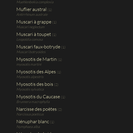
Muehlenbekia complexia
Muflier austral
(1)
Antirrhinum australe
Muscari à grappe
(1)
Muscari neglectum
Muscari à toupet
(1)
Leopoldia comosa
Muscari faux-botryde
(1)
Muscari botryoides
Myosotis de Martin
(1)
myosotis martini
Myosotis des Alpes
(1)
Myosotis alpestris
Myosotis des bois
(2)
Myosotis sylvatica
Myosotis du Caucase
(1)
Brunnera macrophylla
Narcisse des poètes
(2)
Narcissus poeticus
Nénuphar blanc
(1)
Nymphaea alba