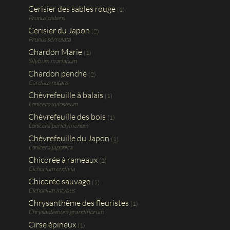
Cerisier des sables rouge
(1)
Prunus cistena
Cerisier du Japon
(2)
Prunus serrulata
Chardon Marie
(1)
Silybum marianum
Chardon penché
(2)
Carduus nutans
Chèvrefeuille à balais
(1)
Lonicera xylosteum
Chèvrefeuille des bois
(1)
Lonicera periclymenum
Chèvrefeuille du Japon
(1)
Lonicera japonica
Chicorée à rameaux
(2)
Cichorium endivia
Chicorée sauvage
(1)
Cichorium intybus
Chrysanthème des fleuristes
(1)
Chrysantemum grandiflorum
Cirse épineux
(1)