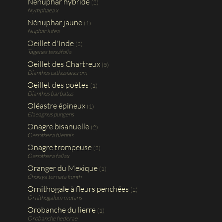
Nénuphar hybride
(2)
Nymphaea x
Nénuphar jaune
(1)
Nuphar lutea
Oeillet d'Inde
(2)
Tagenes tenuifolia
Oeillet des Chartreux
(5)
Dianthus cathusianorum
Oeillet des poètes
(1)
Dianthus barbatus
Oléastre épineux
(1)
Elaeagnus pungens
Onagre bisanuelle
(2)
Oenothera biennis
Onagre trompeuse
(2)
Oenothera fallax
Oranger du Mexique
(1)
Choisya ternata kunth
Ornithogale à fleurs penchées
(2)
Ornithogalum mutans
Orobanche du lierre
(1)
Orobanche hederae