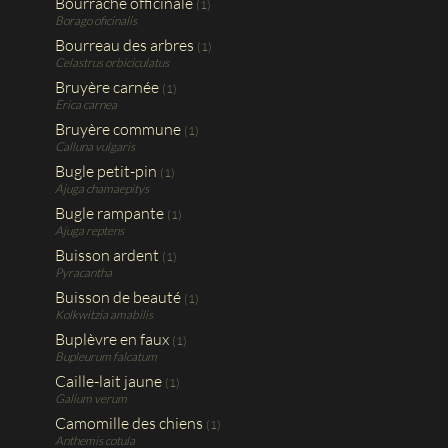
Bourrache officinale
(1)
Borago oficinalis
Bourreau des arbres
(1)
Celastrus orbiciculatus
Bruyère carnée
(1)
Erica carnea
Bruyère commune
(1)
Calluna vulgaris
Bugle petit-pin
(1)
Ajuga chamaepitys
Bugle rampante
(1)
Ajuga reptens
Buisson ardent
(1)
Pyracantha
Buisson de beauté
(1)
Kolkwitzia amabilis
Buplèvre en faux
(1)
Bupleurum falcatum
Caille-lait jaune
(1)
Galium verum
Camomille des chiens
(1)
Anthemis cotula