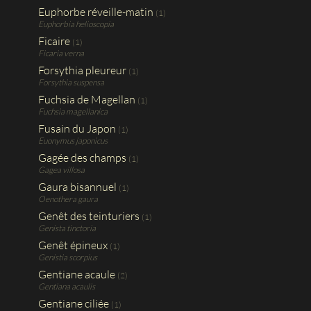
Euphorbe réveille-matin
(1)
Euphorbia helioscopia
Ficaire
(1)
Ficaria verna
Forsythia pleureur
(1)
Forsythia suspensa
Fuchsia de Magellan
(1)
Fuchsia magellanica
Fusain du Japon
(1)
Euonymus japonicus
Gagée des champs
(1)
Gagea villosa
Gaura bisannuel
(1)
Oenothera gaura
Genêt des teinturiers
(1)
Genista tinctoria
Genêt épineux
(1)
Genistia scorpius
Gentiane acaule
(2)
Gentiana acaulis
Gentiane ciliée
(1)