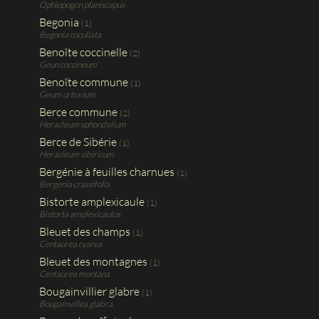
Ophiopogon planiscapus
Begonia
(1)
Begonia cucullata
Benoîte coccinelle
(2)
Geun coccineum
Benoîte commune
(1)
Geum urbanum
Berce commune
(2)
Heracleum sphondylium
Berce de Sibérie
(1)
Heracleum sibiricum
Bergénie à feuilles charnues
(1)
Bergenia crassifolia
Bistorte amplexicaule
(1)
Bistorta amplexicaulus
Bleuet des champs
(1)
Centaurea cyanus
Bleuet des montagnes
(1)
Centaurea montana
Bougainvillier glabre
(1)
Bougainvillea glabra