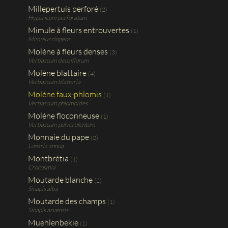
Millepertuis perforé
(2)
Hypericum perforatum
Mimule à fleurs entrouvertes
(1)
Mimulus ringens
Molène à fleurs denses
(3)
Verbascum densiflorum
Molène blattaire
(4)
Verbascum blattaria
Molène faux-phlomis
(1)
Verbascum phlomoides
Molène floconneuse
(1)
Verbascum pulverulentum
Monnaie du pape
(2)
Lunaria annua
Montbrétia
(1)
Crocosmia
Moutarde blanche
(2)
Sinapis alba
Moutarde des champs
(1)
Sinapis arvensis
Muehlenbekie
(1)