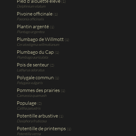
Pied d'alouette élevé
(1)
Delphinium elatum
Pivoine officinale
(1)
Paeonia officinalis
Plantin argenté
(1)
Plantago argentea
Plumbago de Willmott
(1)
Ceratostigma willmotianum
Plumbago du Cap
(1)
Plumbago auriculata
Pois de senteur
(2)
Lathyrus odoratus
Polygale commun
(1)
Polygala vulgaris
Pommes des prairies
(1)
Camassia quamash
Populage
(2)
Caltha palustris
Potentille arbustive
(1)
Dasiphora fruticosa
Potentille de printemps
(1)
Potentilla verna