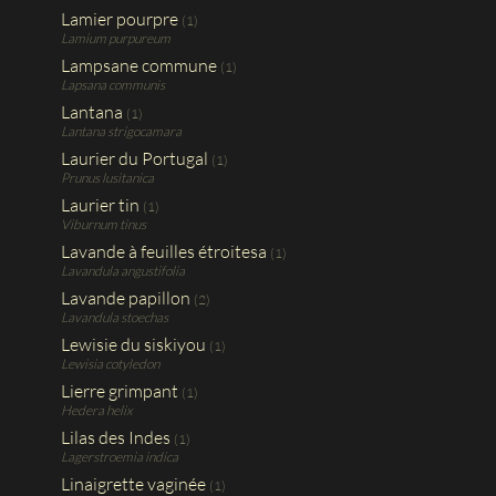
Lamier pourpre
(1)
Lamium purpureum
Lampsane commune
(1)
Lapsana communis
Lantana
(1)
Lantana strigocamara
Laurier du Portugal
(1)
Prunus lusitanica
Laurier tin
(1)
Viburnum tinus
Lavande à feuilles étroitesa
(1)
Lavandula angustifolia
Lavande papillon
(2)
Lavandula stoechas
Lewisie du siskiyou
(1)
Lewisia cotyledon
Lierre grimpant
(1)
Hedera helix
Lilas des Indes
(1)
Lagerstroemia indica
Linaigrette vaginée
(1)