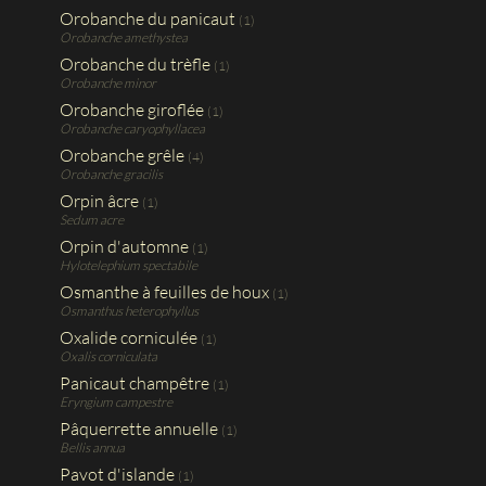
Orobanche du panicaut
(1)
Orobanche amethystea
Orobanche du trèfle
(1)
Orobanche minor
Orobanche giroflée
(1)
Orobanche caryophyllacea
Orobanche grêle
(4)
Orobanche gracilis
Orpin âcre
(1)
Sedum acre
Orpin d'automne
(1)
Hylotelephium spectabile
Osmanthe à feuilles de houx
(1)
Osmanthus heterophyllus
Oxalide corniculée
(1)
Oxalis corniculata
Panicaut champêtre
(1)
Eryngium campestre
Pâquerrette annuelle
(1)
Bellis annua
Pavot d'islande
(1)