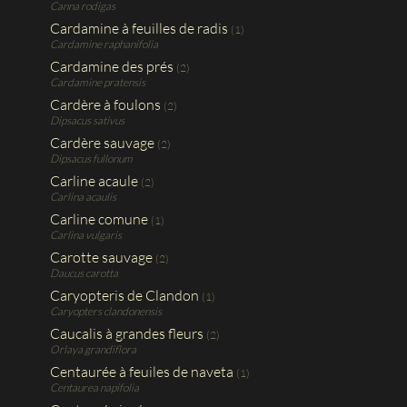
Canna rodigas
Cardamine à feuilles de radis
(1)
Cardamine raphanifolia
Cardamine des prés
(2)
Cardamine pratensis
Cardère à foulons
(2)
Dipsacus sativus
Cardère sauvage
(2)
Dipsacus fullonum
Carline acaule
(2)
Carlina acaulis
Carline comune
(1)
Carlina vulgaris
Carotte sauvage
(2)
Daucus carotta
Caryopteris de Clandon
(1)
Caryopters clandonensis
Caucalis à grandes fleurs
(2)
Orlaya grandiflora
Centaurée à feuiles de naveta
(1)
Centaurea napifolia