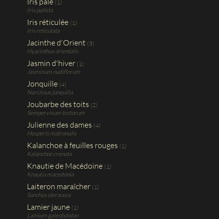
Iris pâle
(1)
Iris pallida
Iris réticulée
(1)
Iris reticulata
Jacinthe d'Orient
(3)
Hyacinthus orientalis
Jasmin d'hiver
(1)
Jasminum nudiflorum
Jonquille
(4)
Narcissus jonquilla
Joubarbe des toits
(2)
Sempervivum tectorum
Julienne des dames
(4)
Hesperis matronalis
Kalanchoe à feuilles rouges
(1)
Kalanchoe crenata
Knautie de Macédoine
(1)
Knautia macedonia
Laiteron maraîcher
(1)
Sonchus oleraceus
Lamier jaune
(1)
Lamium galeobdolon