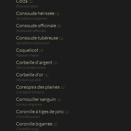
Colza
(1)
Brassica napus
Consoude hérissée
(1)
Symphytum asperum
Consoude officinale
(3)
Syonsoude officinale
Consoude tubéreuse
(2)
Symphitum tuberosum
Coquelicot
(3)
Papaver rhoeas
Corbeille d'argent
(2)
Iberis sempervirens
Corbeille d'or
(1)
Alyssum saxatile
Coreopsis des plaines
(1)
Coreopsis tinctoria
Cornouiller sanguin
(1)
Cornus sanguinea
Coronille à tiges de jonc
(1)
Coronilla juncea
Coronille bigarrée
(2)
Coronilla varga