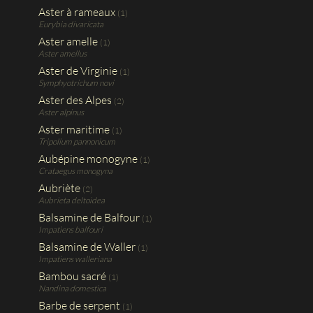
Aster à rameaux
(1)
Eurybia divaricata
Aster amelle
(1)
Aster amellus
Aster de Virginie
(1)
Symphyotrichum novi
Aster des Alpes
(2)
Aster alpinus
Aster maritime
(1)
Tripolium pannonicum
Aubépine monogyne
(1)
Crataegus monogyna
Aubriète
(2)
Aubrieta deltoidea
Balsamine de Balfour
(1)
Impatiens balfouri
Balsamine de Waller
(1)
Impatiens walleriana
Bambou sacré
(1)
Nandina domestica
Barbe de serpent
(1)