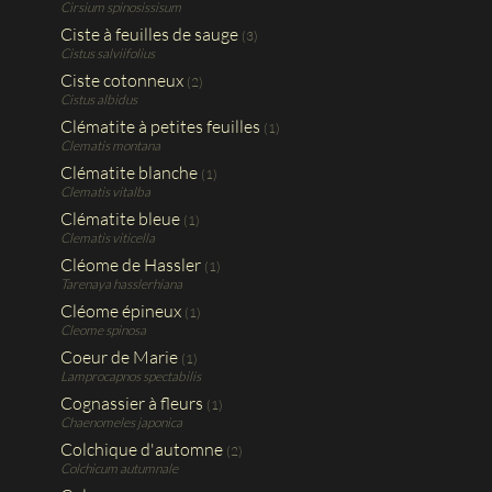
Cirsium spinosissisum
Ciste à feuilles de sauge
(3)
Cistus salviifolius
Ciste cotonneux
(2)
Cistus albidus
Clématite à petites feuilles
(1)
Clematis montana
Clématite blanche
(1)
Clematis vitalba
Clématite bleue
(1)
Clematis viticella
Cléome de Hassler
(1)
Tarenaya hasslerhiana
Cléome épineux
(1)
Cleome spinosa
Coeur de Marie
(1)
Lamprocapnos spectabilis
Cognassier à fleurs
(1)
Chaenomeles japonica
Colchique d'automne
(2)
Colchicum autumnale