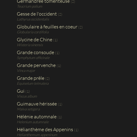
Germandrée tomenteuse
(2)
Teucrium polium
Gesse de l'occident
(2)
Lathyrus occidentalis
Globulaire à feuilles en coeur
(2)
Globularia cordifolia
Glycine de Chine
(1)
Wisteria sinensis
Grande consoude
(1)
Symphytum officinale
Grande pervenche
(1)
Vinca major
Grande prêle
(2)
Equisetum telmateia
Gui
(1)
Viscus album
Guimauve hérissée
(1)
Malva setigera
Hélénie automnale
(1)
Helenium autumnale
Hélianthème des Appenins
(1)
Helianthemum appeninum