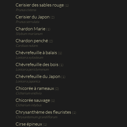
Cerisier des sables rouge
(1)
Prunus cistena
Cerisier du Japon
(2)
Prunus serrulata
Chardon Marie
(1)
Silybum marianum
Chardon penché
(2)
Carduus nutans
Chèvrefeuille à balais
(1)
Lonicera xylosteum
Chèvrefeuille des bois
(1)
Lonicera periclymenum
Chèvrefeuille du Japon
(1)
Lonicera japonica
Chicorée à rameaux
(2)
Cichorium endivia
Chicorée sauvage
(1)
Cichorium intybus
Chrysanthème des fleuristes
(1)
Chrysantemum grandiflorum
Cirse épineux
(1)