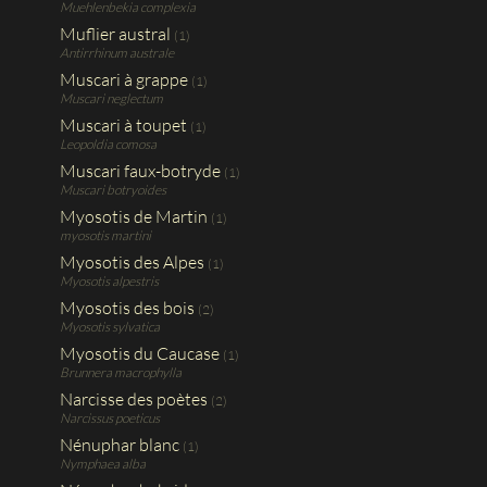
Muehlenbekia complexia
Muflier austral
(1)
Antirrhinum australe
Muscari à grappe
(1)
Muscari neglectum
Muscari à toupet
(1)
Leopoldia comosa
Muscari faux-botryde
(1)
Muscari botryoides
Myosotis de Martin
(1)
myosotis martini
Myosotis des Alpes
(1)
Myosotis alpestris
Myosotis des bois
(2)
Myosotis sylvatica
Myosotis du Caucase
(1)
Brunnera macrophylla
Narcisse des poètes
(2)
Narcissus poeticus
Nénuphar blanc
(1)
Nymphaea alba