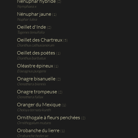
Nénuphar hybride
(2)
Nymphaea x
Nénuphar jaune
(1)
Nuphar lutea
Oeillet d'Inde
(2)
Tagenes tenuifolia
Oeillet des Chartreux
(5)
Dianthus cathusianorum
Oeillet des poètes
(1)
Dianthus barbatus
Oléastre épineux
(1)
Elaeagnus pungens
Onagre bisanuelle
(2)
Oenothera biennis
Onagre trompeuse
(2)
Oenothera fallax
Oranger du Mexique
(1)
Choisya ternata kunth
Ornithogale à fleurs penchées
(2)
Ornithogalum mutans
Orobanche du lierre
(1)
Orobanche hederae