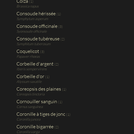
Colza
(1)
Brassica napus
Consoude hérissée
(1)
Symphytum asperum
Consoude officinale
(3)
Syonsoude officinale
Consoude tubéreuse
(2)
Symphitum tuberosum
Coquelicot
(3)
Papaver rhoeas
Corbeille d'argent
(2)
Iberis sempervirens
Corbeille d'or
(1)
Alyssum saxatile
Coreopsis des plaines
(1)
Coreopsis tinctoria
Cornouiller sanguin
(1)
Cornus sanguinea
Coronille à tiges de jonc
(1)
Coronilla juncea
Coronille bigarrée
(2)
Coronilla varga