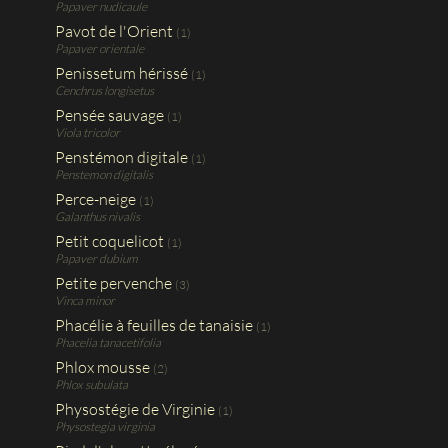
Papaver nudicaule
Pavot de l'Orient
(1)
Papaver orientale
Penissetum hérissé
(1)
Cenchrus longisetus
Pensée sauvage
(1)
Viola tricolor
Penstémon digitale
(1)
Penstemon digitalis
Perce-neige
(1)
Galanthus nivalis
Petit coquelicot
(1)
Papaver dubium
Petite pervenche
(3)
Vinca minor
Phacélie à feuilles de tanaisie
(1)
Phacelia tanacetifolia
Phlox mousse
(2)
Phlox subulata
Physostégie de Virginie
(1)
Physostegia virginia