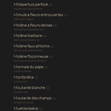
Millepertuis perforé
(2)
Hypericum perforatum
Mimule à fleurs entrouvertes
(1)
Mimulus ringens
Molène à fleurs denses
(3)
Verbascum densiflorum
Molène blattaire
(4)
Verbascum blattaria
Molène faux-phlomis
(1)
Verbascum phlomoides
Molène floconneuse
(1)
Verbascum pulverulentum
Monnaie du pape
(2)
Lunaria annua
Montbrétia
(1)
Crocosmia
Moutarde blanche
(2)
Sinapis alba
Moutarde des champs
(1)
Sinapis arvensis
Muehlenbekie
(1)