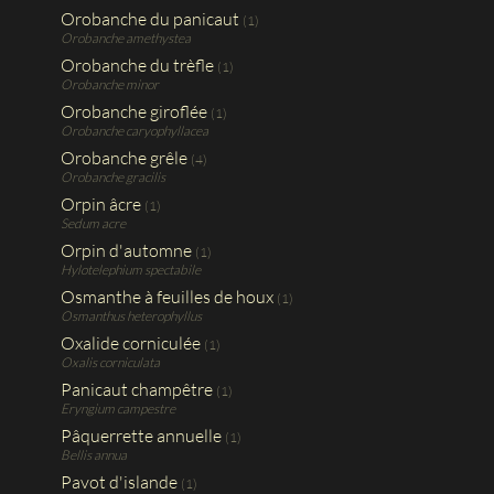
Orobanche du panicaut
(1)
Orobanche amethystea
Orobanche du trèfle
(1)
Orobanche minor
Orobanche giroflée
(1)
Orobanche caryophyllacea
Orobanche grêle
(4)
Orobanche gracilis
Orpin âcre
(1)
Sedum acre
Orpin d'automne
(1)
Hylotelephium spectabile
Osmanthe à feuilles de houx
(1)
Osmanthus heterophyllus
Oxalide corniculée
(1)
Oxalis corniculata
Panicaut champêtre
(1)
Eryngium campestre
Pâquerrette annuelle
(1)
Bellis annua
Pavot d'islande
(1)