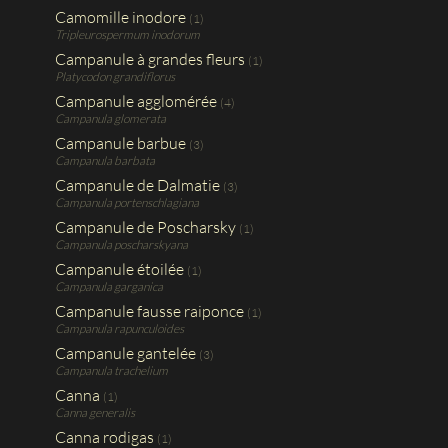
Camomille inodore
(1)
Tripleurospermum inodorum
Campanule à grandes fleurs
(1)
Platycodon grandiflorus
Campanule agglomérée
(4)
Campanula glomerata
Campanule barbue
(3)
Campanula barbata
Campanule de Dalmatie
(3)
Campanula portenschlagiana
Campanule de Poscharsky
(1)
Campanula poscharskyana
Campanule étoilée
(1)
Campanula garganica
Campanule fausse raiponce
(1)
Campanula rapunculoides
Campanule gantelée
(3)
Campanula trachelium
Canna
(1)
Canna generalis
Canna rodigas
(1)