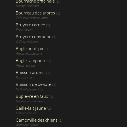
Bourrache officinale
(1)
Borago oficinalis
Bourreau des arbres
(1)
Celastrus orbiciculatus
Bruyère carnée
(1)
Erica carnea
Bruyère commune
(1)
Calluna vulgaris
Bugle petit-pin
(1)
Ajuga chamaepitys
Bugle rampante
(1)
Ajuga reptens
Buisson ardent
(1)
Pyracantha
Buisson de beauté
(1)
Kolkwitzia amabilis
Buplèvre en faux
(1)
Bupleurum falcatum
Caille-lait jaune
(1)
Galium verum
Camomille des chiens
(1)
Anthemis cotula