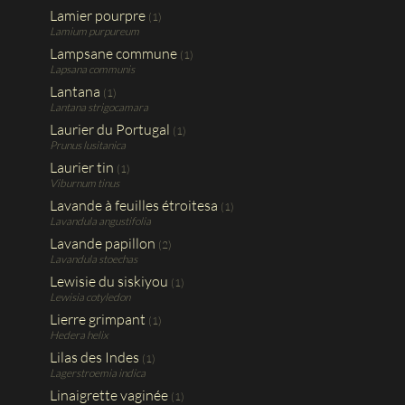
Lamier pourpre
(1)
Lamium purpureum
Lampsane commune
(1)
Lapsana communis
Lantana
(1)
Lantana strigocamara
Laurier du Portugal
(1)
Prunus lusitanica
Laurier tin
(1)
Viburnum tinus
Lavande à feuilles étroitesa
(1)
Lavandula angustifolia
Lavande papillon
(2)
Lavandula stoechas
Lewisie du siskiyou
(1)
Lewisia cotyledon
Lierre grimpant
(1)
Hedera helix
Lilas des Indes
(1)
Lagerstroemia indica
Linaigrette vaginée
(1)