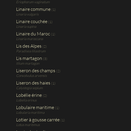
Eriophorum vaginatum
Linaire commune
(1)
Linaria vulgaris
Linaire couchée
(1)
Linaria supina
Linaire du Maroc
(1)
Linaria maroccana
Lis des Alpes
(2)
Paradisea liliastrum
Lis martagon
(3)
lilium martagon
Liseron des champs
(2)
Convolvulus arvensis
Liseron des haies
(1)
Calystegia sepium
Lobélie érine
(2)
Lobelia erinus
Lobulaire maritime
(1)
Lobularia maritima
Lotier à gousse carrée
(1)
Lotus maritimus