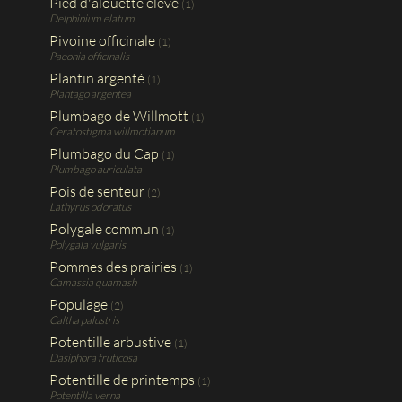
Pied d'alouette élevé
(1)
Delphinium elatum
Pivoine officinale
(1)
Paeonia officinalis
Plantin argenté
(1)
Plantago argentea
Plumbago de Willmott
(1)
Ceratostigma willmotianum
Plumbago du Cap
(1)
Plumbago auriculata
Pois de senteur
(2)
Lathyrus odoratus
Polygale commun
(1)
Polygala vulgaris
Pommes des prairies
(1)
Camassia quamash
Populage
(2)
Caltha palustris
Potentille arbustive
(1)
Dasiphora fruticosa
Potentille de printemps
(1)
Potentilla verna