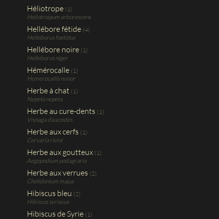
Héliotrope
(1)
Heliotroipum arborescens
Hellébore fétide
(4)
Helleborus foetidus
Hellébore noire
(1)
Helleborus niger
Hémérocalle
(1)
Hemerocallis minor
Herbe à chat
(1)
Nepeta nepeta
Herbe au cure-dents
(1)
Visnaga daucoides
Herbe aux cerfs
(1)
Cervaria rivini
Herbe aux goutteux
(1)
Aegopodium podagraria
Herbe aux verrues
(2)
Chelidonium majus
Hibiscus bleu
(2)
Hibiscus syriacus
Hibiscus de Syrie
(1)