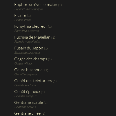
Euphorbe réveille-matin
(1)
Euphorbia helioscopia
Ficaire
(1)
Ficaria verna
Forsythia pleureur
(1)
Forsythia suspensa
Fuchsia de Magellan
(1)
Fuchsia magellanica
Fusain du Japon
(1)
Euonymus japonicus
Gagée des champs
(1)
Gagea villosa
Gaura bisannuel
(1)
Oenothera gaura
Genêt des teinturiers
(1)
Genista tinctoria
Genêt épineux
(1)
Genistia scorpius
Gentiane acaule
(2)
Gentiana acaulis
Gentiane ciliée
(1)