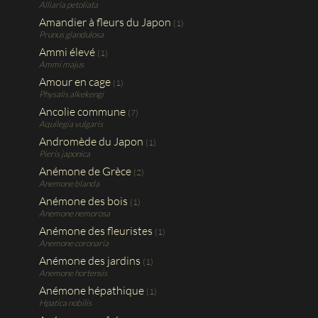
Alliaria petoliata
Amandier à fleurs du Japon
(1)
Prunus glandulosa
Ammi élevé
(1)
Ammi majus
Amour en cage
(1)
Physalis alkekengi
Ancolie commune
(7)
Aquilegia vulgaris
Andromède du Japon
(1)
Pieris japonica
Anémone de Grèce
(2)
Anemone blanda
Anémone des bois
(1)
Anemone nemorosa
Anémone des fleuristes
(1)
Anemone coronaria
Anémone des jardins
(1)
Anemone hortensis
Anémone hépathique
(1)
Hpatica nobilis