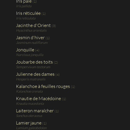
Iris pâle
(1)
Iris pallida
Iris réticulée
(1)
Iris reticulata
Jacinthe d'Orient
(3)
Hyacinthus orientalis
Jasmin d'hiver
(1)
Jasminum nudiflorum
Jonquille
(4)
Narcissus jonquilla
Joubarbe des toits
(2)
Sempervivum tectorum
Julienne des dames
(4)
Hesperis matronalis
Kalanchoe à feuilles rouges
(1)
Kalanchoe crenata
Knautie de Macédoine
(1)
Knautia macedonia
Laiteron maraîcher
(1)
Sonchus oleraceus
Lamier jaune
(1)
Lamium galeobdolon