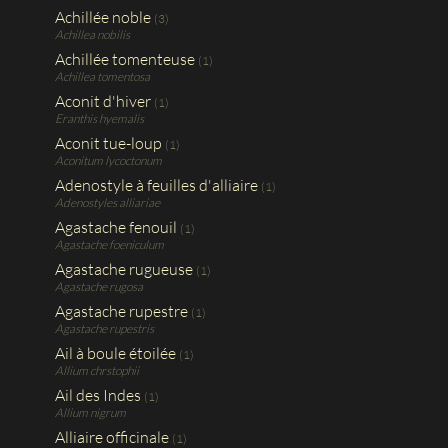
Achillée noble
(3)
Achillea nobilis
Achillée tomenteuse
(1)
Achillea tomentosa
Aconit d'hiver
(1)
Eranthis hyemalis
Aconit tue-loup
(1)
Aconitum lycoctonum
Adenostyle à feuilles d'alliaire
(1)
Adenostyles alliariae
Agastache fenouil
(1)
Agastache foeniculum
Agastache rugueuse
(1)
Agastache rugosa
Agastache rupestre
(1)
Agastache rupestris
Ail à boule étoilée
(1)
Allium chrstophii
Ail des Indes
(1)
Allium nigrum
Alliaire officinale
(1)