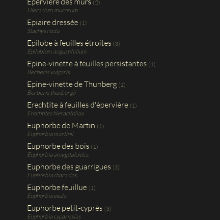
Epervière des murs
(2)
Hieracium murorum
Epiaire dressée
(1)
Stachys recta
Epilobe à feuilles étroites
(3)
Epilobium angustifolium
Epine-vinette à feuilles persistantes
(1)
Berberis vulgaris
Epine-vinette de Thunberg
(1)
Berberis thunbergii
Erechtite à feuilles d'épervière
(1)
Erechtites hieracifoliaa
Euphorbe de Martin
(1)
Euphorbia martinii
Euphorbe des bois
(1)
Euphorbia amygdaloides
Euphorbe des guarrigues
(3)
Euphorbia characias
Euphorbe feuillue
(1)
Euphorbia esula
Euphorbe petit-cyprès
(3)
Euphorbia cyparissias