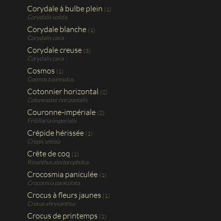
Corydale à bulbe plein
(1)
Corydalis solida
Corydale blanche
(1)
Corydalis cava
Corydale creuse
(3)
Corydalis cava
Cosmos
(1)
Cosmos bipinnatus
Cotonnier horizontal
(2)
Cotoneaster horizontalis
Couronne-impériale
(2)
Fritillaria imperialis
Crépide hérissée
(1)
Crepis setosa
Crête de coq
(1)
Rinanthus alectoropholus
Crocosmia paniculée
(1)
Crocosmia paniculata
Crocus à fleurs jaunes
(1)
Crocus xhrysanthus
Crocus de printemps
(1)