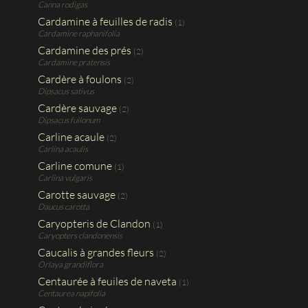
Canna rodigas
Cardamine à feuilles de radis
(1)
Cardamine raphanifolia
Cardamine des prés
(2)
Cardamine pratensis
Cardère à foulons
(2)
Dipsacus sativus
Cardère sauvage
(2)
Dipsacus fullonum
Carline acaule
(2)
Carlina acaulis
Carline comune
(1)
Carlina vulgaris
Carotte sauvage
(2)
Daucus carotta
Caryopteris de Clandon
(1)
Caryopters clandonensis
Caucalis à grandes fleurs
(2)
Orlaya grandiflora
Centaurée à feuiles de naveta
(1)
Centaurea napifolia