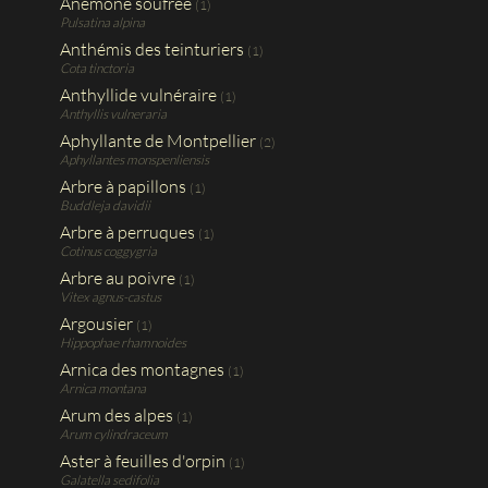
Anémone soufrée
(1)
Pulsatina alpina
Anthémis des teinturiers
(1)
Cota tinctoria
Anthyllide vulnéraire
(1)
Anthyllis vulneraria
Aphyllante de Montpellier
(2)
Aphyllantes monspenliensis
Arbre à papillons
(1)
Buddleja davidii
Arbre à perruques
(1)
Cotinus coggygria
Arbre au poivre
(1)
Vitex agnus-castus
Argousier
(1)
Hippophae rhamnoides
Arnica des montagnes
(1)
Arnica montana
Arum des alpes
(1)
Arum cylindraceum
Aster à feuilles d'orpin
(1)
Galatella sedifolia