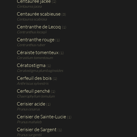
Centaurée jacée
(1)
Centaurea jacea
Centaurée scabieuse
(3)
Centaurea scabiosa
Centranthe de Lecoq
(1)
Centranthus lecoqii
Centranthe rouge
(1)
Centranthus ruber
Céraiste tomenteux
(1)
Cerastium tomentosum
Cératostigma
(1)
Ceratostigma plumbaginoides
Cerfeuil des bois
(1)
Anthriscus sylvestris
Cerfeuil penché
(1)
Chaerophyllum temulum
Cerisier acide
(1)
Prunus cesarus
Cerisier de Sainte-Lucie
(1)
Prunus mahaleb
Cerisier de Sargent
(1)
Prunus sargentii