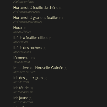
Hibiscus syriacus
Hortensia à feuille de chêne
(2)
Hydrangea quercifolia
Hortensia à grandes feuilles
(1)
Hydrangea macrophylla
Houx
(1)
Ilex aquifolium
Ibéris à feuilles ciliées
(1)
Iberis ciliata
Ibéris des rochers
(1)
Iberis saxatilis
If commun
(1)
Taxus baccata
Impatiens de Nouvelle-Guinée
(1)
Impatiens hawkeri
Iris des guarrigues
(2)
Iris lutescens
Iris fétide
(1)
Iris feotidissama
Iris jaune
(1)
Iris pseudacorus