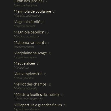
Lupin des jardins
(1)
Lipinus polyphyllus
Magniola de Soulange
(2)
Magiola soulangeana
Magniola étoilé
(2)
Magniola stellata
Magniola papillon
(1)
Magniola acuminata
Mahonia rampant
(1)
Berberis repens
Marjolaine sauvage
(1)
Origanum vulgare
Mauve alcée
(1)
Malva alcea
Mauve sylvestre
(1)
Malva sylvestris
Mélilot des champs
(1)
Melilotus officinalis
Mélitte à feuilles de mélisse
(2)
Melittis melissophylum
Millepertuis à grandes fleurs
(2)
Hypericum calycinum