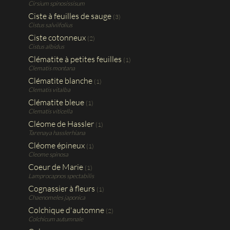
Cirsium spinosissisum
Ciste à feuilles de sauge
(3)
Cistus salviifolius
Ciste cotonneux
(2)
Cistus albidus
Clématite à petites feuilles
(1)
Clematis montana
Clématite blanche
(1)
Clematis vitalba
Clématite bleue
(1)
Clematis viticella
Cléome de Hassler
(1)
Tarenaya hasslerhiana
Cléome épineux
(1)
Cleome spinosa
Coeur de Marie
(1)
Lamprocapnos spectabilis
Cognassier à fleurs
(1)
Chaenomeles japonica
Colchique d'automne
(2)
Colchicum autumnale