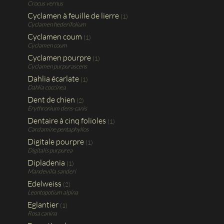
Crocus vernus
Cyclamen à feuille de lierre
(1)
Cyclamen hederifolium
Cyclamen coum
(1)
Cyclamen coum
Cyclamen pourpre
(1)
Cyclamen purpurascens
Dahlia écarlate
(1)
Dahlia coccinea
Dent de chien
(2)
Erythronium dens-canis
Dentaire à cinq folioles
(1)
Cardamine pentaphyllos
Digitale pourpre
(1)
Digitalis purpurea
Dipladenia
(1)
Mandevilla sanderi
Edelweiss
(2)
Leontopotium alpina
Eglantier
(1)
Rosa canina