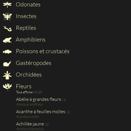
Odonates
Insectes
Reptiles
Amphibiens
Poissons et crustacés
Gastéropodes
Orchidées
Fleurs
(618)
Tout afficher
Abélie à grandes fleurs
(1)
Abelia grandifolia
Acanthe à feuilles molles
(1)
Acanthus mollis
Achillée jaune
(1)
Achillea filipendula