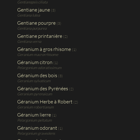
Gentianopsis ciliata
Gentiane jaune
(3)
Gentiana lutea
Gentiane pourpre
(3)
Gentiana purpurea
Gentiane printanière
(2)
Gentiana verna
Géranium à gros rhisome
(1)
Geranium macrorrhisome
Géranium citron
(1)
Pelargonium odoratissimum
Géranium des bois
(3)
Geranium sylvaticum
Géranium des Pyrénées
(2)
Geranium pyrenaicum
Géranium Herbe à Robert
(2)
Geranium robertianum
Géranium lierre
(1)
Pelargonium peltatum
Géranium odorant
(1)
Pelargonium graveolens