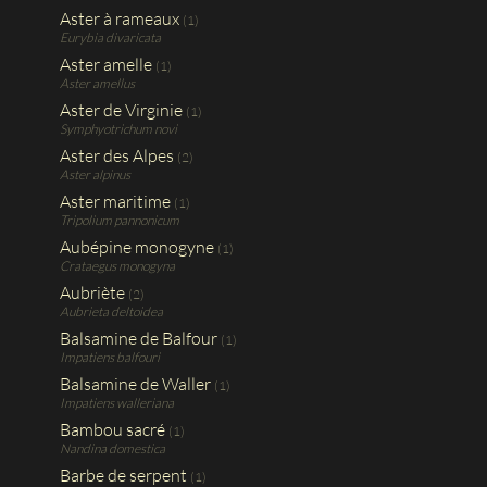
Aster à rameaux
(1)
Eurybia divaricata
Aster amelle
(1)
Aster amellus
Aster de Virginie
(1)
Symphyotrichum novi
Aster des Alpes
(2)
Aster alpinus
Aster maritime
(1)
Tripolium pannonicum
Aubépine monogyne
(1)
Crataegus monogyna
Aubriète
(2)
Aubrieta deltoidea
Balsamine de Balfour
(1)
Impatiens balfouri
Balsamine de Waller
(1)
Impatiens walleriana
Bambou sacré
(1)
Nandina domestica
Barbe de serpent
(1)