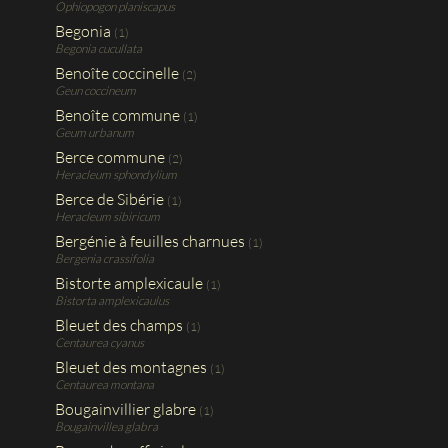
Ophiopogon planiscapus
Begonia
(1)
Begonia cucullata
Benoîte coccinelle
(2)
Geun coccineum
Benoîte commune
(1)
Geum urbanum
Berce commune
(2)
Heracleum sphondylium
Berce de Sibérie
(1)
Heracleum sibiricum
Bergénie à feuilles charnues
(1)
Bergenia crassifolia
Bistorte amplexicaule
(1)
Bistorta amplexicaulus
Bleuet des champs
(1)
Centaurea cyanus
Bleuet des montagnes
(1)
Centaurea montana
Bougainvillier glabre
(1)
Bougainvillea glabra