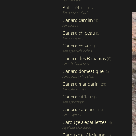
Butor étoilé
(27)
Botaurus stellaris
Canard carolin
(4)
Aix sponsa
Canard chipeau
(5)
Anas strepera
Canard colvert
(5)
Anas platyrhynchos
Canard des Bahamas
(8)
Anas bahamensis
Canard domestique
(3)
Anas plathyrhynchos
Canard mandarin
(23)
Aix galericulata
Canard siffleur
(2)
Anas penelope
Canard souchet
(13)
Anas clypeata
Carouge à épaulettes
(4)
Agelaius phoniceus
Carouge à tête jaune
(3)