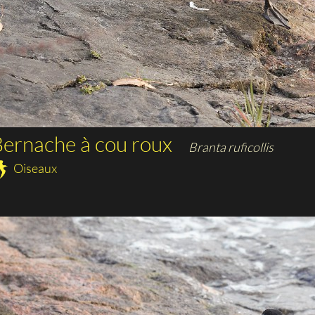
ernache à cou roux
Branta ruficollis
Oiseaux