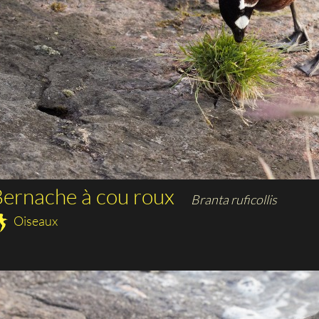
ernache à cou roux
Branta ruficollis
Oiseaux