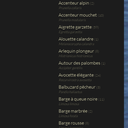
Accenteur alpin
(2)
Prunella collaris
Accenteur mouchet
(10)
Prunella modularis
Aigrette garzette
(59)
Egretta garzetta
Alouette calandre
(1)
Melanocorypha calandra
Arlequin plongeur
(8)
Histrionicus histrionicus
Autour des palombes
(1)
Accipiter gentilis
Avocette élégante
(24)
Recurvirostra avosetta
Balbuzard pêcheur
(3)
Pandio haliaetus
Barge à queue noire
(11)
Limosa limosa
Barge marbrée
(2)
Limosa feoda
Barge rousse
(8)
Limosa lapponica