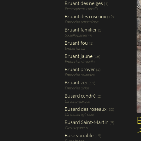
Bruant des neiges
(1)
Plectrophenax nivalis
Bruant des roseaux
(19)
Emberiza schoeniclus
Bruant familier
(2)
Spizella passerina
Bruant fou
(1)
Emberiza cia
Bruant jaune
(16)
Emberiza citrinella
Bruant proyer
(4)
Emberiza calandra
Bruant zizi
(11)
Emberiza cirlus
Busard cendré
(2)
Circus pygargus
Busard des roseaux
(30)
Circus aeruginosus
B
Busard Saint-Martin
(9)
Circus cyaneus
Buse variable
(19)
Buteo buteo