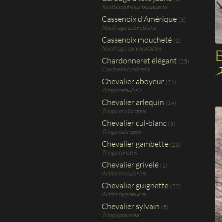
Xanthocephalus bonaparte
Cassenoix d'Amérique
(3)
Nucifraga columbiana
Cassenoix moucheté
(1)
Nucifraga caryocatactes
B
Chardonneret élégant
(25)
Carduelis carduelis
Chevalier aboyeur
(21)
Tringa nebularia
Chevalier arlequin
(14)
Tringa erythropus
Chevalier cul-blanc
(5)
Tringa ochropus
Chevalier gambette
(23)
Tringa tonatus
Chevalier grivelé
(1)
Actitis macularius
Chevalier guignette
(27)
Actitis hypoleucos
Chevalier sylvain
(5)
Tringa glareola