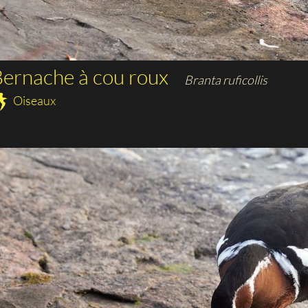
ernache à cou roux
Branta ruficollis
Oiseaux