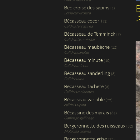
B
Bec-croisé des sapins
(1)
Loxia curvirostra
Bécasseau cocorli
(1)
Caldris ferruginea
Bécasseau de Temminck
(7)
Calidris temminckii
Bécasseau maubèche
(12)
Calidris canutus
Bécasseau minute
(10)
Calidris minuta
Bécasseau sanderling
(3)
Calidris alba
Bécasseau tacheté
(3)
Calidris melanotos
Bécasseau variable
(25)
calidris alpina
Bécassine des marais
(61)
Gallinago gallinago
Bergeronnette des ruisseaux
(32)
Motacilla cinerea
Bergeronnette grise
(12)