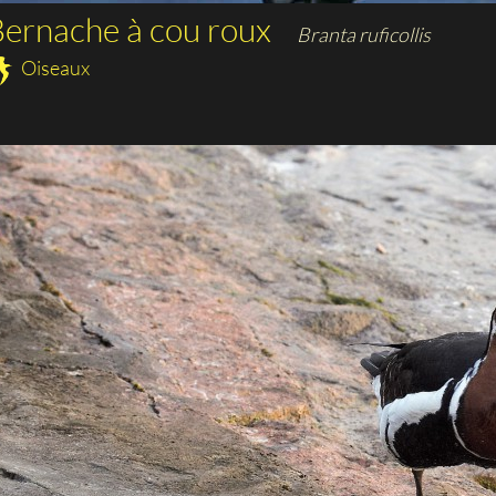
ernache à cou roux
Branta ruficollis
Oiseaux