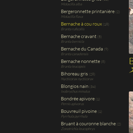
Motacilla alba
Bergeronnette printanière
(2)
Motacilla flava
Bernache à cou roux
(18)
Branta ruficollis
Bernache cravant
(5)
Branta bernicla
Bernache du Canada
(9)
Branta canadensis
B
Bernache nonnette
(8)
Branta leucopsis
Bihoreau gris
(28)
Nycticorax nycticorax
Blongios nain
(34)
Ixobrychus minutus
Bondrée apivore
(1)
Pernis apivorus
Bouvreuil pivoine
(1)
Pyrrhula pyrrhula
Bruant à couronne blanche
(2)
Zonotrichia leucophrys