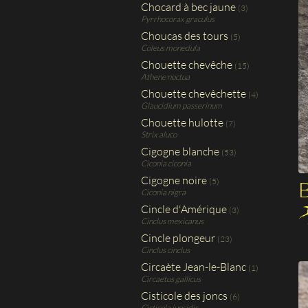
Chocard à bec jaune
(3)
Pyrrhocorax graculus
Choucas des tours
(5)
Coleus monedula
Chouette chevêche
(15)
Athene noctua
Chouette chevêchette
(4)
Glaucidium passerinum
Chouette hulotte
(7)
Strix aluco
Cigogne blanche
(53)
Ciconia ciconia
Cigogne noire
(5)
B
Ciconia nigra
Cincle d'Amérique
(3)
Cinclus mexicanus
Cincle plongeur
(23)
Cinclus cinclus
Circaète Jean-le-Blanc
(1)
Circaetus gallicus
Cisticole des joncs
(6)
Cisticola juncidis