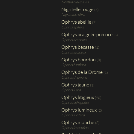
Neottia nidus-avis
Nigritelle rouge
(3)
Nigritella rubra
Ophrys abeille
(7)
Ophrys apifera
Ophrys araignée précoce
(3)
Ophrys araneola
Ophrys bécasse
(1)
Ophrys scolopax
Ophrys bourdon
(8)
Ophrys fuciflora
Ophrys de la Drôme
(1)
Ophrys drumana
Ophrys jaune
(1)
Ophrys lutea
Ophrys litigieux
(20)
Ophrys sphegodes
Ophrys lumineux
(2)
Ophrys lucifera
Ophrys mouche
(8)
Ophrys insectifera