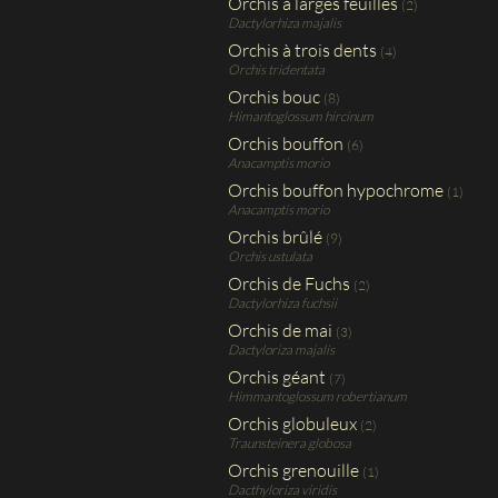
Orchis à larges feuilles
(2)
Dactylorhiza majalis
Orchis à trois dents
(4)
Orchis tridentata
Orchis bouc
(8)
Himantoglossum hircinum
Orchis bouffon
(6)
Anacamptis morio
Orchis bouffon hypochrome
(1)
Anacamptis morio
Orchis brûlé
(9)
Orchis ustulata
Orchis de Fuchs
(2)
Dactylorhiza fuchsii
Orchis de mai
(3)
Dactyloriza majalis
Orchis géant
(7)
Himmantoglossum robertianum
Orchis globuleux
(2)
Traunsteinera globosa
Orchis grenouille
(1)
Dacthyloriza viridis