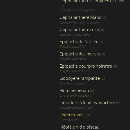
Céphalanthère à longues feuilles
(7)
Cephalanthera longifolia
Céphalanthère blanc
(2)
Cepalanthera damasonium
Céphalanthère rose
(3)
Cephalanthera rubra
Epipactis de Müller
(2)
Epipactis muelleri
Epipactis des marais
(3)
Epipactis palustris
Epipactis pourpre noirâtre
(5)
Epipactis atrorubens
Goodyère rampante
(1)
Goodyera repens
Homme pendu
(5)
Orchis anthropophora
Limodore à feuilles avortées
(5)
Limodorum abortivum
Listère ovale
(3)
Listera ovata
Néottie nid d'oiseau
(4)