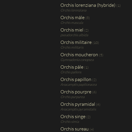
Orchis lorenziana (hybride)
(1)
Orchis lorenziana
Orchis mâle
(8)
Orchis mascula
Orchis miel
(2)
pseudorchis albida
Orchis militaire
(10)
Orchis militaris
Orchis moucheron
(5)
Gymnadenia conopsea
Orchis pâle
(1)
Orchis pallens
Orchis papillon
(2)
Anacamptis papilionacea
Orchis pourpre
(6)
Orchis purpurea
Orchis pyramidal
(6)
Anacamptis pyramidalis
Orchis singe
(2)
Orchis simia
Orchis sureau
(4)