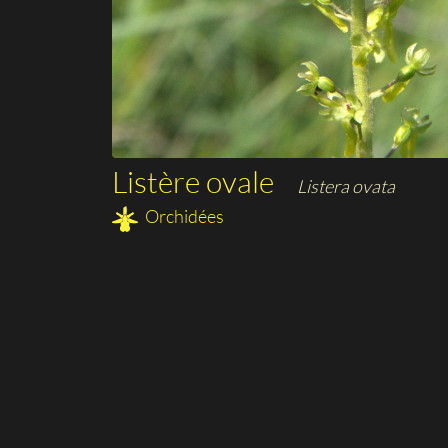
Listère ovale
Listera ovata
Orchidées