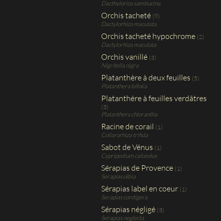
Dacthyloriza sambucina
Orchis tacheté
(9)
Dactylorhiza maculata
Orchis tacheté hypochrome
(2)
Dactylorhiza maculata
Orchis vanillé
(3)
Nigritella nigra
Platanthère à deux feuilles
(5)
Platanthera bifolia
Platanthère à feuilles verdâtres
(3)
Platanthera chlorantha
Racine de corail
(1)
Collarorhiza trifida
Sabot de Vénus
(1)
Cypripedium calceolus
Sérapias de Provence
(1)
Serapias olbia
Sérapias label en coeur
(1)
Serapias cordigera
Sérapias négligé
(3)
Serapias neglecta