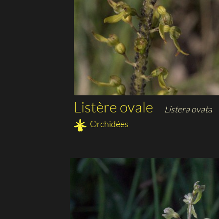
Listère ovale
Listera ovata
Orchidées