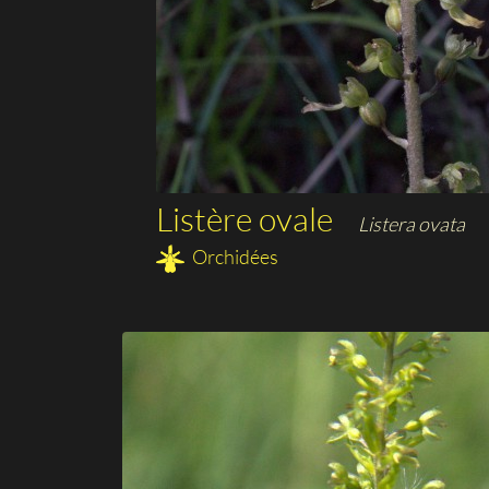
Listère ovale
Listera ovata
Orchidées