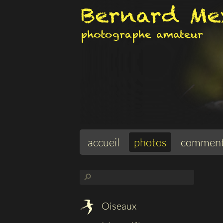
accueil
photos
comment
⚲
Oiseaux