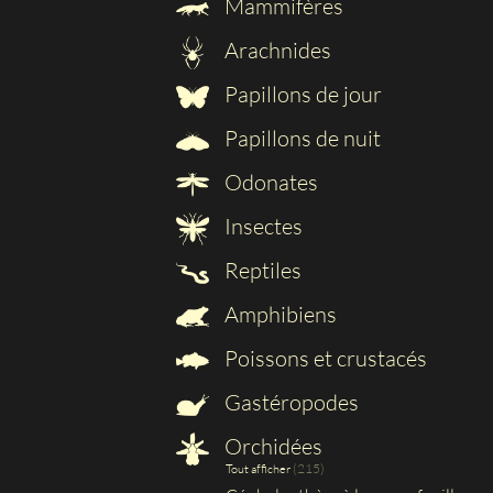
Mammifères
Arachnides
Papillons de jour
Papillons de nuit
Odonates
Insectes
Reptiles
Amphibiens
Poissons et crustacés
Gastéropodes
Orchidées
(215)
Tout afficher