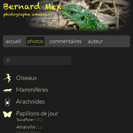
accueil
photos
commentaires
auteur
⚲
Oiseaux
Mammifères
Arachnides
Papillons de jour
(351)
Tout afficher
Amaryllis
(11)
Pyronia tithonus