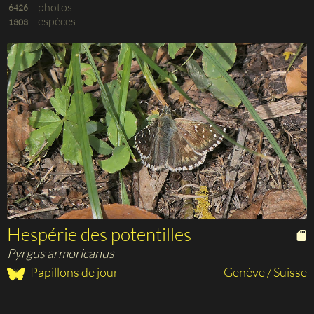
photos
6426
espèces
1303
Hespérie des potentilles
Pyrgus armoricanus
Papillons de jour
Genève / Suisse