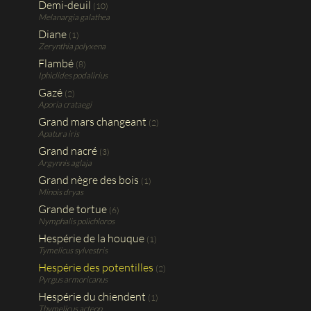
Demi-deuil
(10)
Melanargia galathea
Diane
(1)
Zerynthia polyxena
Flambé
(8)
Iphiclides podalirius
Gazé
(2)
Aporia crataegi
Grand mars changeant
(2)
Apatura iris
Grand nacré
(3)
Argynnis aglaja
Grand nègre des bois
(1)
Minois dryas
Grande tortue
(6)
Nymphalis polichloros
Hespérie de la houque
(1)
Tymelicus sylvestris
Hespérie des potentilles
(2)
Pyrgus armoricanus
Hespérie du chiendent
(1)
Thymelicus acteon