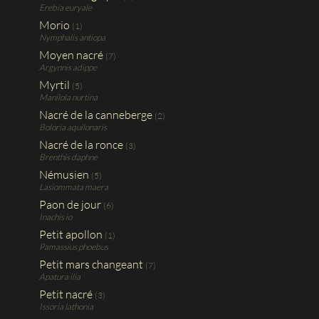
Erebia euryale
Morio
(1)
Nymphalis antiopa
Moyen nacré
(7)
Argynnis adippe
Myrtil
(5)
Manilola nurtina
Nacré de la canneberge
(2)
Boloria aquilonaris
Nacré de la ronce
(3)
Brenthis daphne
Némusien
(5)
Lasiommata maera
Paon de jour
(6)
Inachis io
Petit apollon
(1)
Pamassius phoebus
Petit mars changeant
(7)
Apatura ilia
Petit nacré
(3)
Issoria lathonia