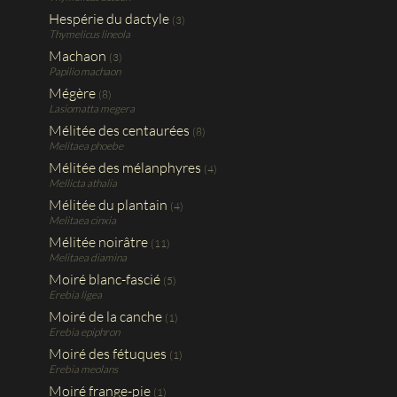
Hespérie du dactyle
(3)
Thymelicus lineola
Machaon
(3)
Papilio machaon
Mégère
(8)
Lasiomatta megera
Mélitée des centaurées
(8)
Melitaea phoebe
Mélitée des mélanphyres
(4)
Mellicta athalia
Mélitée du plantain
(4)
Melitaea cinxia
Mélitée noirâtre
(11)
Melitaea diamina
Moiré blanc-fascié
(5)
Erebia ligea
Moiré de la canche
(1)
Erebia epiphron
Moiré des fétuques
(1)
Erebia meolans
Moiré frange-pie
(1)