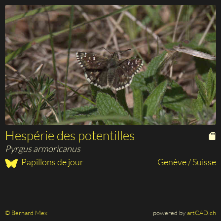
Hespérie des potentilles
Pyrgus armoricanus
Papillons de jour
Genève / Suisse
© Bernard Mex
powered by
artCAD.ch