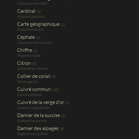
Cacyreus marshalli
Cardinal
(1)
Argynnis pandora
Carte géographique
(1)
Araschnia levana
Céphale
(1)
Coenonympha arcania
Chiffre
(2)
Argynnis niobe
Citron
(3)
Gonepteryx rhamni
Collier de corail
(3)
Aricia agestis
Cuivré commun
(10)
Lycanea phlaeas
Cuivré de la verge d'or
(1)
Lycaena virgauoreae
Damier de la succise
(2)
Euphydrias aurinia
Damier des alpages
(3)
Euphydryas cynthia