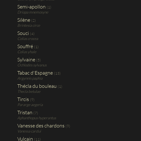
Semi-apollon
(1)
Driopa mnemosyne
Silène
(2)
Brintesia circe
Souci
(4)
Colias crocea
Souffré
(1)
Colias yhale
Sylvaine
(5)
Ochlodes sylvanus
Tabac d'Espagne
(13)
Argynnis paphia
Thécla du bouleau
(1)
Thecla betulae
Tircis
(9)
Pararge aegeria
Tristan
(7)
Aphanthopus hyperantus
Vanesse des chardons
(9)
Vanessa cardui
Vulcain
(11)