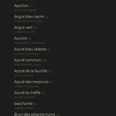
Apollon
(7)
parnassius apollo
Argus bleu nacré
(1)
Polyommatus coridon
Argus vert
(1)
Calloprhys rubi
Aurore
(5)
Anthocharis cardamines
Azuré bleu céleste
(6)
Lysandra bellargus
Azuré commun
(16)
Polyommatus icarus
Azuré de la faucille
(2)
Everes alcetas
Azuré des nerpruns
(4)
Celastrina argiolus
Azuré du trèfle
(1)
Everes argiades
bacchante
(1)
Lopinga achine
Brun des pélargoniums
(1)