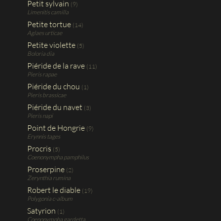
Petit sylvain
(9)
Limenitis camilla
Petite tortue
(14)
Aglaes urticae
Petite violette
(5)
Boloria dia
Piéride de la rave
(11)
Pieris rapae
Piéride du chou
(1)
Pieris brassicae
Piéride du navet
(3)
Pieris napi
Point de Hongrie
(9)
Erynnis tages
Procris
(5)
Coenonympha pamphilus
Proserpine
(2)
Zerynthia rumina
Robert le diable
(19)
Polygonia c-album
Satyrion
(1)
Coenonympha gardetta