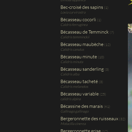
Bec-croisé des sapins
(1)
Loxia curvirostra
Bécasseau cocorli
(1)
Caldris ferruginea
Bécasseau de Temminck
(7)
Calidris temminckii
Bécasseau maubèche
(12)
Calidris canutus
Bécasseau minute
(10)
Calidris minuta
Bécasseau sanderling
(3)
Calidris alba
Bécasseau tacheté
(3)
Calidris melanotos
Bécasseau variable
(25)
calidris alpina
Bécassine des marais
(61)
Gallinago gallinago
Bergeronnette des ruisseaux
(32)
Motacilla cinerea
Bergeronnette grise
(12)