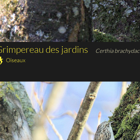
rimpereau des jardins
Certhia brachydac
Oiseaux