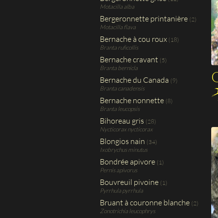
Motacilla alba
Bergeronnette printanière
(2)
Motacilla flava
Bernache à cou roux
(18)
Branta ruficollis
Bernache cravant
(5)
Branta bernicla
G
Bernache du Canada
(9)
Branta canadensis
Bernache nonnette
(8)
Branta leucopsis
Bihoreau gris
(28)
Nycticorax nycticorax
Blongios nain
(34)
Ixobrychus minutus
Bondrée apivore
(1)
Pernis apivorus
Bouvreuil pivoine
(1)
Pyrrhula pyrrhula
Bruant à couronne blanche
(2)
Zonotrichia leucophrys