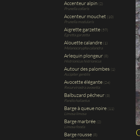
Accenteur alpin
(2)
Prunella collaris
Accenteur mouchet
(10)
Prunella modularis
Aigrette garzette
(59)
Egretta garzetta
Alouette calandre
(1)
Melanocorypha calandra
Arlequin plongeur
(8)
Histrionicus histrionicus
Autour des palombes
(1)
Accipiter gentilis
Avocette élégante
(24)
Recurvirostra avosetta
Balbuzard pêcheur
(3)
Pandio haliaetus
Barge à queue noire
(11)
Limosa limosa
Barge marbrée
(2)
Limosa feoda
G
Barge rousse
(8)
Limosa lapponica