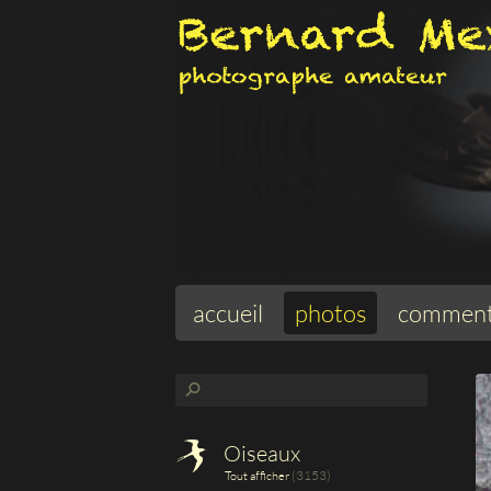
accueil
photos
comment
⚲
Oiseaux
(3153)
Tout afficher