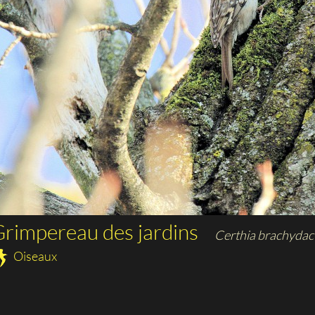
rimpereau des jardins
Certhia brachydac
Oiseaux