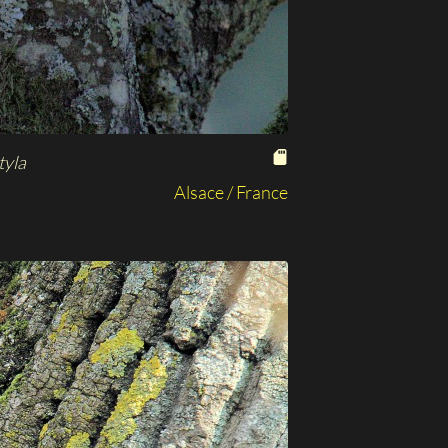
tyla
Alsace / France