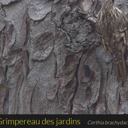
rimpereau des jardins
Certhia brachydac