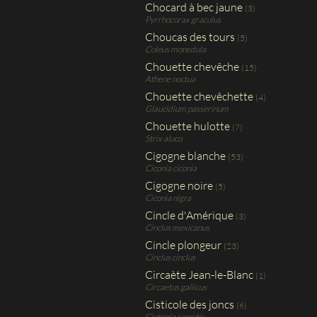
Chocard à bec jaune
(3)
Pyrrhocorax graculus
Choucas des tours
(5)
Coleus monedula
Chouette chevêche
(15)
Athene noctua
Chouette chevêchette
(4)
Glaucidium passerinum
Chouette hulotte
(7)
Strix aluco
Cigogne blanche
(53)
Ciconia ciconia
Cigogne noire
(5)
Ciconia nigra
Cincle d'Amérique
(3)
Cinclus mexicanus
Cincle plongeur
(23)
Cinclus cinclus
Circaète Jean-le-Blanc
(1)
Circaetus gallicus
Cisticole des joncs
(6)
Cisticola juncidis