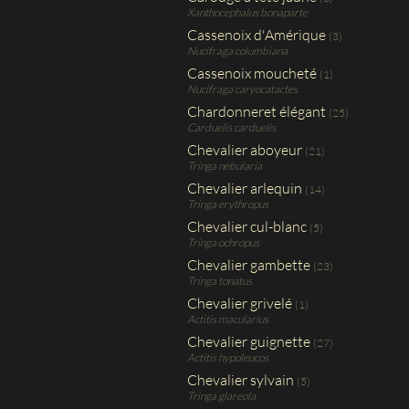
Xanthocephalus bonaparte
Cassenoix d'Amérique
(3)
Nucifraga columbiana
Cassenoix moucheté
(1)
Nucifraga caryocatactes
Chardonneret élégant
(25)
Carduelis carduelis
Chevalier aboyeur
(21)
Tringa nebularia
Chevalier arlequin
(14)
Tringa erythropus
Chevalier cul-blanc
(5)
Tringa ochropus
Chevalier gambette
(23)
Tringa tonatus
Chevalier grivelé
(1)
Actitis macularius
Chevalier guignette
(27)
Actitis hypoleucos
Chevalier sylvain
(5)
Tringa glareola