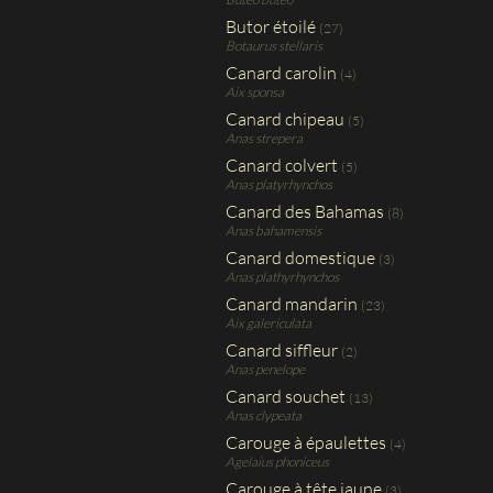
Butor étoilé
(27)
Botaurus stellaris
Canard carolin
(4)
Aix sponsa
Canard chipeau
(5)
Anas strepera
Canard colvert
(5)
Anas platyrhynchos
Canard des Bahamas
(8)
Anas bahamensis
Canard domestique
(3)
Anas plathyrhynchos
Canard mandarin
(23)
Aix galericulata
Canard siffleur
(2)
Anas penelope
Canard souchet
(13)
Anas clypeata
Carouge à épaulettes
(4)
Agelaius phoniceus
Carouge à tête jaune
(3)