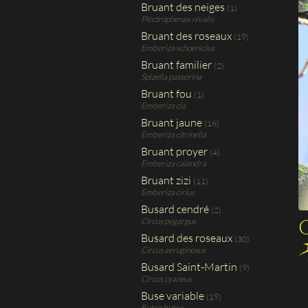
Bruant des neiges
(1)
Plectrophenax nivalis
Bruant des roseaux
(19)
Emberiza schoeniclus
Bruant familier
(2)
Spizella passerina
Bruant fou
(1)
Emberiza cia
Bruant jaune
(16)
Emberiza citrinella
Bruant proyer
(4)
Emberiza calandra
Bruant zizi
(11)
Emberiza cirlus
Busard cendré
(2)
G
Circus pygargus
Busard des roseaux
(30)
Circus aeruginosus
Busard Saint-Martin
(9)
Circus cyaneus
Buse variable
(19)
Buteo buteo