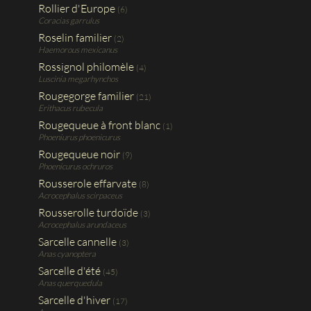
Rollier d'Europe
(6)
Coracias garrulus
Roselin familier
(2)
Haemorous mexicanus
Rossignol philomèle
(4)
Luscinia megarhynchos
Rougegorge familier
(21)
Erithacus rubecula
Rougequeue à front blanc
(1)
Phoeniurus phoenicurus
Rougequeue noir
(9)
Phoenicurus ochruros
Rousserole effarvate
(8)
Acrocephalus scirpaceus
Rousserolle turdoïde
(3)
Acrocephalus arundaceus
Sarcelle cannelle
(3)
Anas cyanoptera
Sarcelle d'été
(45)
Anas querquedula
Sarcelle d'hiver
(17)