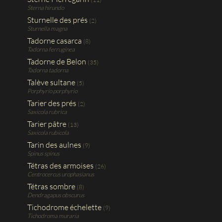
Sterna hirundo
Sturnelle des prés
(2)
Sturnella magna
Tadorne casarca
(8)
Tadorna ferruginea
Tadorne de Belon
(35)
Tadorna tadorna
Talève sultane
(5)
Porphyrio porphyrio
Tarier des prés
(2)
Saxicola rubrica
Tarier pâtre
(13)
Saxicola rubicola
Tarin des aulnes
(9)
Spinus spinus
Tétras des armoises
(26)
Centrocercus urophasianus
Tétras sombre
(8)
Dendragapus obscurus
Tichodrome échelette
(9)
Tichodroma muraria