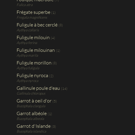
Fulica atra
Frégate superbe
(1)
Fregata magnificens
Fuligule à bec cerclé
(8)
Aythya collaris
Fuligule milouin
(4)
Aythya ferina
Fuligule milouinan
(1)
Aythya marila
Fuligule morillon
(8)
Aythya fuligula
Fuligule nyroca
(2)
Aythya nyroca
Gallinule poule d'eau
(14)
Gallinula chloropus
Garrot à oeil d'or
(5)
Bucephala clangula
Garrot albéole
(1)
Bucephala albeola
Garrot d'Islande
(3)
Bucephala islandica