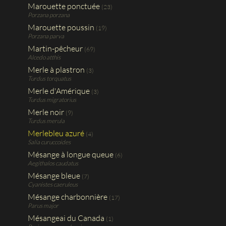
Marouette ponctuée
(23)
Porzana porzana
Marouette poussin
(19)
Porzana parva
Martin-pêcheur
(69)
Alcedo atthis
Merle à plastron
(3)
Turdus torquatus
Merle d'Amérique
(3)
Turdus migratorius
Merle noir
(9)
Turdus merula
Merlebleu azuré
(4)
Salia curuccoides
Mésange à longue queue
(6)
Aegithalos caudatus
Mésange bleue
(7)
Cyanistes caeruleus
Mésange charbonnière
(17)
Parus major
Mésangeai du Canada
(1)