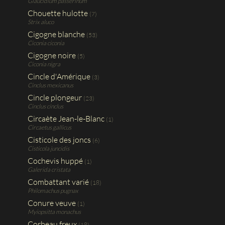
Glaucidium passerinum
Chouette hulotte
(7)
Strix aluco
Cigogne blanche
(53)
Ciconia ciconia
Cigogne noire
(5)
Ciconia nigra
Cincle d'Amérique
(3)
Cinclus mexicanus
Cincle plongeur
(23)
Cinclus cinclus
Circaète Jean-le-Blanc
(1)
Circaetus gallicus
Cisticole des joncs
(6)
Cisticola juncidis
Cochevis huppé
(1)
Galerida cristata
Combattant varié
(18)
Philomachus pugnax
Conure veuve
(1)
Myiopsitta monachus
Corbeau freux
(18)