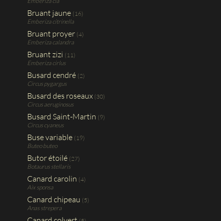
Emberiza cia
Bruant jaune
(16)
Emberiza citrinella
Bruant proyer
(4)
Emberiza calandra
Bruant zizi
(11)
Emberiza cirlus
Busard cendré
(2)
Circus pygargus
Busard des roseaux
(30)
Circus aeruginosus
Busard Saint-Martin
(9)
Circus cyaneus
Buse variable
(19)
Buteo buteo
Butor étoilé
(27)
Botaurus stellaris
Canard carolin
(4)
Aix sponsa
Canard chipeau
(5)
Anas strepera
Canard colvert
(5)