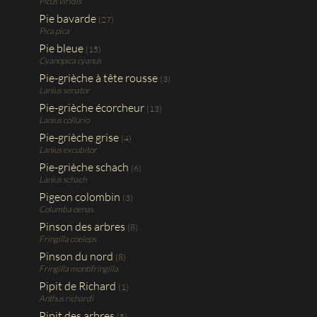
Picus viridis
Pie bavarde
(27)
Pica pica
Pie bleue
(15)
Cyanopica cyanus
Pie-grièche à tête rousse
(3)
Lanius senator
Pie-grièche écorcheur
(13)
Lanius collurio
Pie-grièche grise
(4)
Lanius excubitor
Pie-grièche schach
(6)
Lanius schach
Pigeon colombin
(3)
Columba oenas
Pinson des arbres
(8)
Fringilla coeleps
Pinson du nord
(8)
Fringilla montifringilla
Pipit de Richard
(1)
Anthus richardi
Pipit des arbres
(5)