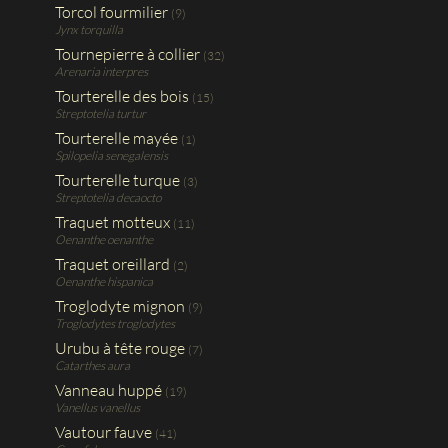
Torcol fourmilier
(9)
Jynx torquilla
Tournepierre à collier
(32)
Arenaria interpres
Tourterelle des bois
(15)
Streptotelia turtur
Tourterelle mayée
(1)
Spilopelia senegalensis
Tourterelle turque
(3)
Streptotelia decaocto
Traquet motteux
(11)
Oenanthe oenanthe
Traquet oreillard
(2)
Oenanthe hispanica
Troglodyte mignon
(9)
Troglodytes troglodytes
Urubu à tête rouge
(7)
Catarthes aura
Vanneau huppé
(19)
Vanellus vanellus
Vautour fauve
(41)