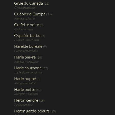
Grue du Canada
(21)
Grus canadensis
Guêpier d'Europe
(34)
Merops apiaster
Guifette noire
(3)
Clidonias niger
Gypaète barbu
(5)
Gypaetus barbatus
Harelde boréale
(9)
Clangula hyemalis
Harle bièvre
(16)
Mergus merganser
Harle couronné
(27)
Lophodytes cucullatus
Harle huppé
(8)
Mergus serrator
Harle piette
(60)
Mergellus albellus
Héron cendré
(16)
Ardea cinerea
Héron garde-boeufs
(19)