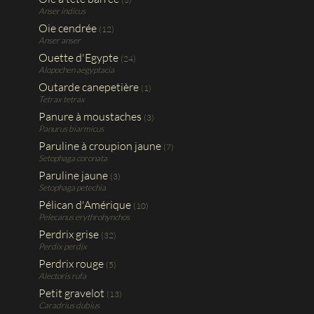
Anser indicus
Oie cendrée
(12)
Anser anser
Ouette d'Egypte
(24)
Alopochen aegyptacia
Outarde canepetière
(1)
Tetrax tetrax
Panure à moustaches
(3)
Panurus biarmicus
Paruline à croupion jaune
(7)
Setophaga coronata
Paruline jaune
(3)
Setophaga petechia
Pélican d'Amérique
(10)
Pelecanus erythrohynchos
Perdrix grise
(32)
Perdix perdix
Perdrix rouge
(5)
Alectoris rufa
Petit gravelot
(13)
Caradrius dubius