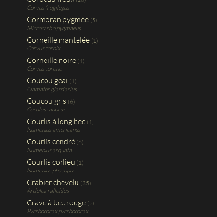
Corvus frugilegus
Cormoran pygmée
(5)
Microcarbo pygmaeus
Corneille mantelée
(1)
Corvus cornix
Corneille noire
(4)
Corvus corone
Coucou geai
(1)
Clamator glandarius
Coucou gris
(6)
Curulus canorus
Courlis à long bec
(1)
Numenius americanus
Courlis cendré
(6)
Numenius arquata
Courlis corlieu
(1)
Numenius phaeopus
Crabier chevelu
(35)
Ardeloa ralloides
Crave à bec rouge
(2)
Pyrrhocorax pyrrhocorax