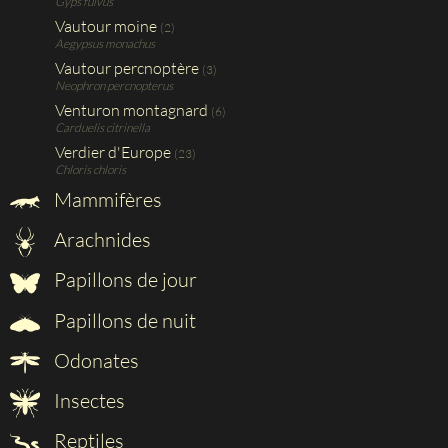
Gyps fulvus
Vautour moine
(2)
Aegypsus monachus
Vautour percnoptère
(3)
Neophron percnopterus
Venturon montagnard
(6)
Carduelis citrinella
Verdier d'Europe
(23)
Chloris chloris
Mammifères
Arachnides
Papillons de jour
Papillons de nuit
Odonates
Insectes
Reptiles