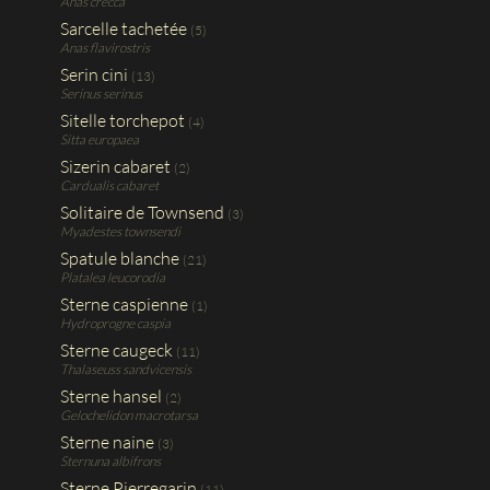
Anas crecca
Sarcelle tachetée
(5)
Anas flavirostris
Serin cini
(13)
Serinus serinus
Sitelle torchepot
(4)
Sitta europaea
Sizerin cabaret
(2)
Cardualis cabaret
Solitaire de Townsend
(3)
Myadestes townsendi
Spatule blanche
(21)
Platalea leucorodia
Sterne caspienne
(1)
Hydroprogne caspia
Sterne caugeck
(11)
Thalaseuss sandvicensis
Sterne hansel
(2)
Gelochelidon macrotarsa
Sterne naine
(3)
Sternuna albifrons
Sterne Pierregarin
(11)