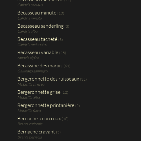
Calidris canutus
Bécasseau minute
(10)
Calidris minuta
Bécasseau sanderling
(3)
Calidris alba
Bécasseau tacheté
(3)
Calidris melanotos
Bécasseau variable
(25)
calidris alpina
Bécassine des marais
(61)
Gallinago gallinago
Bergeronnette des ruisseaux
(32)
Motacilla cinerea
Bergeronnette grise
(12)
Motacilla alba
Bergeronnette printanière
(2)
Motacilla flava
Bernache à cou roux
(18)
Branta ruficollis
Bernache cravant
(5)
Branta bernicla