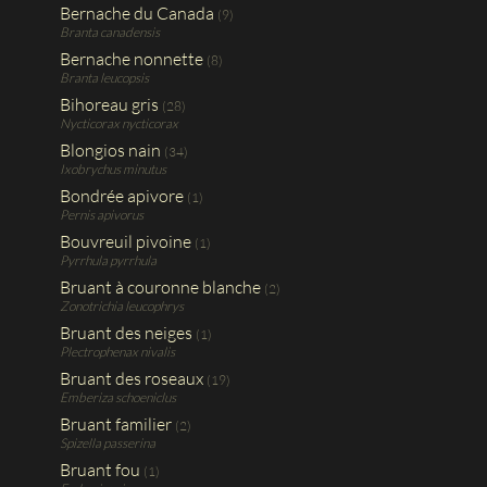
Bernache du Canada
(9)
Branta canadensis
Bernache nonnette
(8)
Branta leucopsis
Bihoreau gris
(28)
Nycticorax nycticorax
Blongios nain
(34)
Ixobrychus minutus
Bondrée apivore
(1)
Pernis apivorus
Bouvreuil pivoine
(1)
Pyrrhula pyrrhula
Bruant à couronne blanche
(2)
Zonotrichia leucophrys
Bruant des neiges
(1)
Plectrophenax nivalis
Bruant des roseaux
(19)
Emberiza schoeniclus
Bruant familier
(2)
Spizella passerina
Bruant fou
(1)