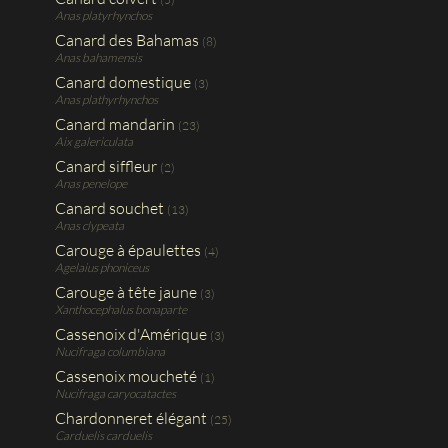
Anas platyrhynchos
Canard des Bahamas
(8)
Anas bahamensis
Canard domestique
(3)
Anas plathyrhynchos
Canard mandarin
(23)
Aix galericulata
Canard siffleur
(2)
Anas penelope
Canard souchet
(13)
Anas clypeata
Carouge à épaulettes
(4)
Agelaius phoniceus
Carouge à tête jaune
(3)
Xanthocephalus bonaparte
Cassenoix d'Amérique
(3)
Nucifraga columbiana
Cassenoix moucheté
(1)
Nucifraga caryocatactes
Chardonneret élégant
(25)
Carduelis carduelis