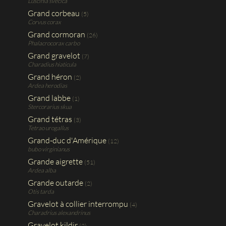
Luscinia svecica
Grand corbeau
(5)
Corvus corax
Grand cormoran
(26)
Phalacrocorax carbo
Grand gravelot
(7)
Charadius hiaticula
Grand héron
(2)
Ardea herodias
Grand labbe
(1)
Stercorarius skua
Grand tétras
(3)
Tetrao urogallus
Grand-duc d'Amérique
(12)
bubo virginianus
Grande aigrette
(51)
Ardea alba
Grande outarde
(2)
Otis tarda
Gravelot à collier interrompu
(4)
Charadrius alexandrinus
Gravelot kildir
(2)