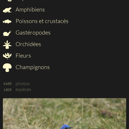
Amphibiens
Poissons et crustacés
Gastéropodes
Orchidées
Fleurs
Champignons
photos
6438
espèces
1305