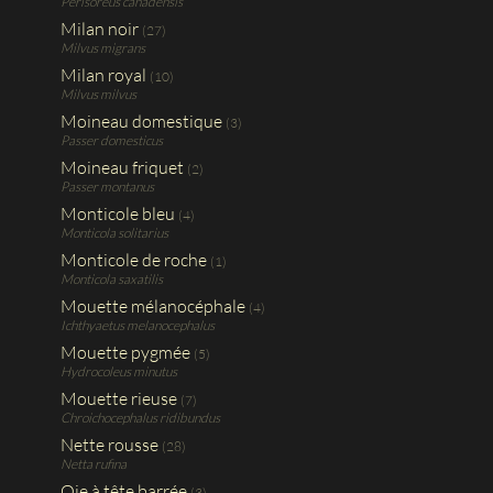
Perisoreus canadensis
Milan noir
(27)
Milvus migrans
Milan royal
(10)
Milvus milvus
Moineau domestique
(3)
Passer domesticus
Moineau friquet
(2)
Passer montanus
Monticole bleu
(4)
Monticola solitarius
Monticole de roche
(1)
Monticola saxatilis
Mouette mélanocéphale
(4)
Ichthyaetus melanocephalus
Mouette pygmée
(5)
Hydrocoleus minutus
Mouette rieuse
(7)
Chroichocephalus ridibundus
Nette rousse
(28)
Netta rufina
Oie à tête barrée
(3)