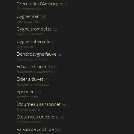
Crécerelle d'Amérique
(1)
Falco sparvenius
Cygne noir
(45)
Cygnus atratus
Cygne trompette
(1)
Cygnus buccinator
Cygne tuberculé
(12)
Cygnus olor
Dendrocygne fauve
(1)
Dendrocygna bicolor
Echasse blanche
(63)
Himantopus himantopus
Eider à duvet
(6)
Somateria mollissima
Epervier
(11)
Accipiter nisus
Etourneau sansonnet
(6)
Sturnus vulgaris
Etourneau unicolore
(1)
Sturnus unicolor
Faisan de colchide
(54)