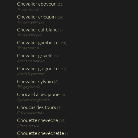
Chevalier aboyeur
(21)
Tringa nebularia
Chevalier arlequin
(14)
Tringa erythropus
Chevalier cul-blanc
(5)
Tringa ochropus
Chevalier gambette
(23)
Tringa tonatus
Chevalier grivelé
(1)
Actitis macularius
Chevalier guignette
(27)
Actitis hypoleucos
Chevalier sylvain
(6)
Tringa glareola
Chocard à bec jaune
(3)
Pyrrhocorax graculus
Choucas des tours
(5)
Coleus monedula
Chouette chevêche
(15)
Athene noctua
Chouette chevêchette
(4)