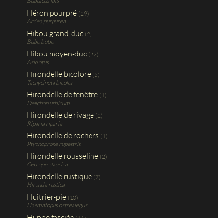
Bubulcus ibis
Héron pourpré
(29)
Ardea purpurea
Hibou grand-duc
(2)
Bubo bubo
Hibou moyen-duc
(27)
Asio otus
Hirondelle bicolore
(5)
Tachycineta bicolor
Hirondelle de fenêtre
(1)
Delichon urbicum
Hirondelle de rivage
(2)
Riparia riparia
Hirondelle de rochers
(1)
Ptyonoprone rupestris
Hirondelle rousseline
(2)
Cecropis daurica
Hirondelle rustique
(7)
Hironda rustica
Huîtrier-pie
(10)
Haematopus ostrealegus
Huppe fasciée
(11)