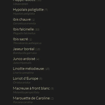
Upupa epops
Hypolaïs poliglotte
(9)
Hypolais poliglotta
ibis chauve
(1)
Geronticus eremita
Ibis falcinelle
(33)
Plegadis falcinellus
Ibis sacré
(1)
Threskiornis aethiopicus
Jaseur boréal
(13)
Bombycilla garrulus
Junco ardoisé
(4)
Junco Hyemalis
Linotte mélodieuse
(18)
Linaria cannabina
Loriot d'Europe
(8)
Oriolus oriolus
Macreuse à front blanc
(5)
Melanitta perspicillata
Marouette de Caroline
(2)
Porzana carolina