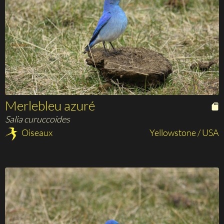
Merlebleu azuré
Salia curuccoides
Oiseaux
Yellowstone / USA