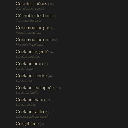
Geai des chênes
(10)
Garrulus glandarius
Gélinotte des bois
(1)
Tetrastes bonasia
Gobemouche gris
(2)
Muscicapa striata
Gobemouche noir
(36)
Ficedula hypoleuca
Goéland argenté
(4)
Larus argentatus
Goéland brun
(1)
Larus fuscus
Goéland cendré
(4)
Larus canus
Goéland leucophée
(10)
Larus michaelis
Goéland marin
(2)
Larus marinus
Goéland railleur
(3)
Chroicocephalus genei
Gorgebleue
(6)