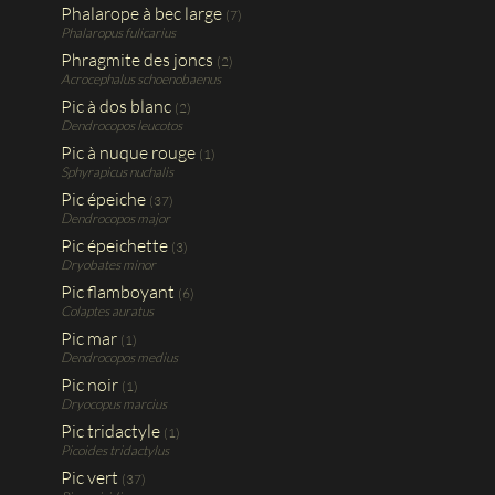
Phalarope à bec large
(7)
Phalaropus fulicarius
Phragmite des joncs
(2)
Acrocephalus schoenobaenus
Pic à dos blanc
(2)
Dendrocopos leucotos
Pic à nuque rouge
(1)
Sphyrapicus nuchalis
Pic épeiche
(37)
Dendrocopos major
Pic épeichette
(3)
Dryobates minor
Pic flamboyant
(6)
Colaptes auratus
Pic mar
(1)
Dendrocopos medius
Pic noir
(1)
Dryocopus marcius
Pic tridactyle
(1)
Picoides tridactylus
Pic vert
(37)