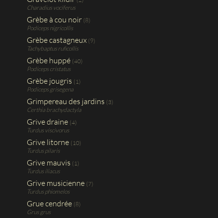
Charadius vociferus
Grèbe à cou noir
(8)
Podiceps nigricollis
Grèbe castagneux
(9)
Tachybaptus ruficollis
Grèbe huppé
(40)
Podiceps cristatus
Grèbe jougris
(1)
Podiceps grisegena
Grimpereau des jardins
(3)
Certhia brachydactyla
Grive draine
(4)
Turdus viscivorus
Grive litorne
(10)
Turdus pilaris
Grive mauvis
(1)
Turdus iliacus
Grive musicienne
(7)
Turdus phiomelos
Grue cendrée
(8)
Grus grus