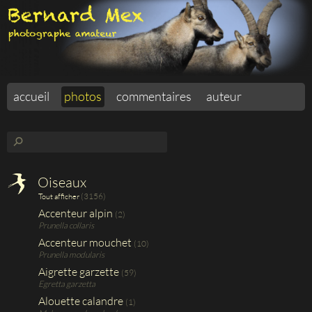
accueil
photos
commentaires
auteur
⚲
Oiseaux
(3156)
Tout afficher
Accenteur alpin
(2)
Prunella collaris
Accenteur mouchet
(10)
Prunella modularis
Aigrette garzette
(59)
Egretta garzetta
Alouette calandre
(1)