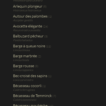
Melanocorypha calandra
Arlequin plongeur
(8)
Histrionicus histrionicus
Autour des palombes
(1)
Accipiter gentilis
Avocette élégante
(24)
Recurvirostra avosetta
Balbuzard pêcheur
(3)
Pandio haliaetus
Barge à queue noire
(11)
Limosa limosa
Barge marbrée
(2)
Limosa feoda
Barge rousse
(8)
Limosa lapponica
Bec-croisé des sapins
(1)
Loxia curvirostra
Bécasseau cocorli
(1)
Caldris ferruginea
Bécasseau de Temminck
(7)
Calidris temminckii
Bécasseau maubèche
(12)