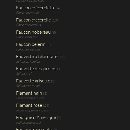
Phasianus colchicus
Faucon crécerélette
(4)
Falco naumanni
Faucon crécerelle
(19)
Falco tinnunculus
Faucon hobereau
(8)
Falco subbuteo
Faucon pèlerin
(4)
Falco peregrinus
Fauvette à tête noire
(11)
Sylvia atricapilla
Fauvette des jardins
(1)
Sylvia borin
Fauvette grisette
(2)
Sylvia communis
Flamant nain
(3)
Phoeniconais minor
Flamant rose
(24)
Phoenicopterus roseus
Foulque d'Amérique
(2)
Fulica americana
Foulque macroule
(9)