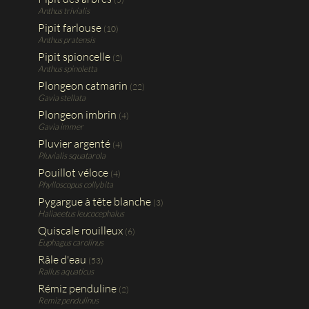
Anthus trivialis
Pipit farlouse
(10)
Anthus pratensis
Pipit spioncelle
(2)
Anthus spinoletta
Plongeon catmarin
(22)
Gavia stellata
Plongeon imbrin
(4)
Gavia immer
Pluvier argenté
(4)
Pluvialis squatarola
Pouillot véloce
(4)
Phylloscopus collybita
Pygargue à tête blanche
(3)
Haliaeetus leucocephalus
Quiscale rouilleux
(6)
Euphagus carolinus
Râle d'eau
(53)
Rallus aquaticus
Rémiz penduline
(2)
Remiz pendulinus