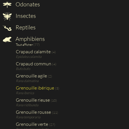
Odonates
Insectes
Reptiles
Amphibiens
(77)
Tout afficher
Crapaud calamite
(4)
Epidalea calamita
Crapaud commun
(4)
Bufo bufo
Grenouille agile
(2)
Rana dalmatina
Grenouille ibérique
(3)
Rana iberica
Grenouille rieuse
(10)
Rana ridibunda
Grenouille rousse
(11)
Rana temporaria
Grenouille verte
(27)