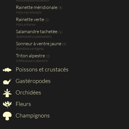
Rana klepton esculenta
Rainette méridionale
(5)
Hyla meridionalis
Rainette verte
(2)
Hyla arborea
Salamandre tachetée
(1)
Salamandra salamandra
Sonneur à ventre jaune
(6)
Bombina variegeta
Triton alpestre
(2)
Ichthyosaura alpestris
Poissons et crustacés
Gastéropodes
Orchidées
Fleurs
Champignons