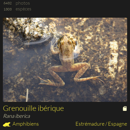
photos
6432
espèces
1303
Grenouille ibérique
Rana iberica
Amphibiens
Estrémadure / Espagne