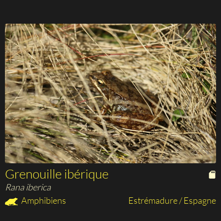
Grenouille ibérique
Rana iberica
Amphibiens
Estrémadure / Espagne