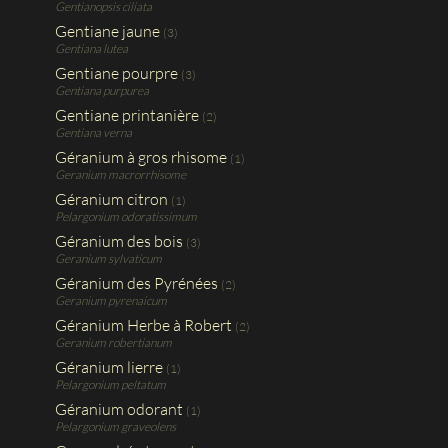
Gentianopsis ciliata
Gentiane jaune
(3)
Gentiana lutea
Gentiane pourpre
(3)
Gentiana purpurea
Gentiane printanière
(2)
Gentiana verna
Géranium à gros rhisome
(1)
Geranium macrorrhisome
Géranium citron
(1)
Pelargonium odoratissimum
Géranium des bois
(3)
Geranium sylvaticum
Géranium des Pyrénées
(2)
Geranium pyrenaicum
Géranium Herbe à Robert
(2)
Geranium robertianum
Géranium lierre
(1)
Pelargonium peltatum
Géranium odorant
(1)
Pelargonium graveolens