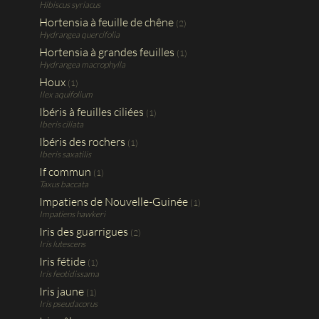
Hibiscus syriacus
Hortensia à feuille de chêne
(2)
Hydrangea quercifolia
Hortensia à grandes feuilles
(1)
Hydrangea macrophylla
Houx
(1)
Ilex aquifolium
Ibéris à feuilles ciliées
(1)
Iberis ciliata
Ibéris des rochers
(1)
Iberis saxatilis
If commun
(1)
Taxus baccata
Impatiens de Nouvelle-Guinée
(1)
Impatiens hawkeri
Iris des guarrigues
(2)
Iris lutescens
Iris fétide
(1)
Iris feotidissama
Iris jaune
(1)
Iris pseudacorus