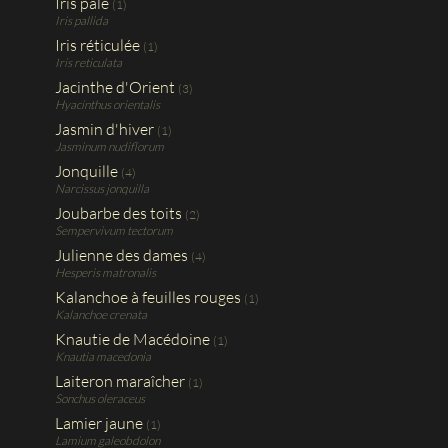
Iris pâle
(1)
Iris pallida
Iris réticulée
(1)
Iris reticulata
Jacinthe d'Orient
(3)
Hyacinthus orientalis
Jasmin d'hiver
(1)
Jasminum nudiflorum
Jonquille
(4)
Narcissus jonquilla
Joubarbe des toits
(2)
Sempervivum tectorum
Julienne des dames
(4)
Hesperis matronalis
Kalanchoe à feuilles rouges
(1)
Kalanchoe crenata
Knautie de Macédoine
(1)
Knautia macedonia
Laiteron maraîcher
(1)
Sonchus oleraceus
Lamier jaune
(1)
Lamium galeobdolon