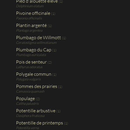
Pied d'alouette élevé
(1)
Delphinium elatum
Pivoine officinale
(1)
Paeonia officinalis
Plantin argenté
(1)
Plantago argentea
Plumbago de Willmott
(1)
Ceratostigma willmotianum
Plumbago du Cap
(1)
Plumbago auriculata
Pois de senteur
(2)
Lathyrus odoratus
Polygale commun
(1)
Polygala vulgaris
Pommes des prairies
(1)
Camassia quamash
Populage
(2)
Caltha palustris
Potentille arbustive
(1)
Dasiphora fruticosa
Potentille de printemps
(1)
Potentilla verna