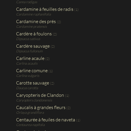
Canna rodigas
Cardamine à feuilles de radis
(1)
Cardamine raphanifolia
Cardamine des prés
(2)
Cardamine pratensis
Cardère à foulons
(2)
Dipsacus sativus
Cardère sauvage
(2)
Dipsacus fullonum
Carline acaule
(2)
Carlina acaulis
Carline comune
(1)
Carlina vulgaris
Carotte sauvage
(2)
Daucus carotta
Caryopteris de Clandon
(1)
Caryopters clandonensis
Caucalis à grandes fleurs
(2)
Orlaya grandiflora
Centaurée à feuiles de naveta
(1)
Centaurea napifolia