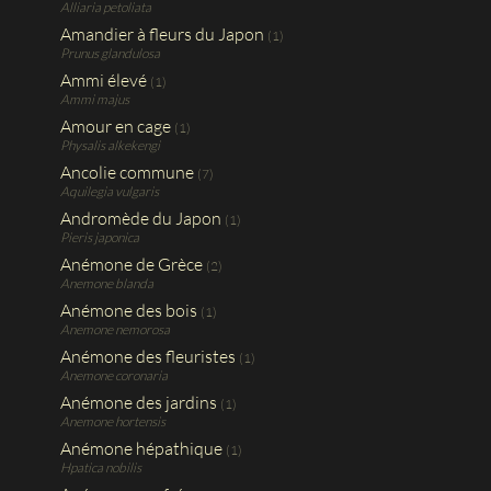
Alliaria petoliata
Amandier à fleurs du Japon
(1)
Prunus glandulosa
Ammi élevé
(1)
Ammi majus
Amour en cage
(1)
Physalis alkekengi
Ancolie commune
(7)
Aquilegia vulgaris
Andromède du Japon
(1)
Pieris japonica
Anémone de Grèce
(2)
Anemone blanda
Anémone des bois
(1)
Anemone nemorosa
Anémone des fleuristes
(1)
Anemone coronaria
Anémone des jardins
(1)
Anemone hortensis
Anémone hépathique
(1)
Hpatica nobilis