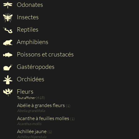
Odonates
Insectes
Reptiles
Amphibiens
Poissons et crustacés
Gastéropodes
Orchidées
Fleurs
(618)
Tout afficher
Abélie à grandes fleurs
(1)
Abelia grandifolia
Acanthe à feuilles molles
(1)
Acanthus mollis
Achillée jaune
(1)
Achillea filipendula