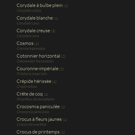
Corydale à bulbe plein
(1)
Corydalis solida
Corydale blanche
(1)
Corydalis cava
Corydale creuse
(3)
Corydalis cava
Cosmos
(1)
Cosmos bipinnatus
Cotonnier horizontal
(2)
Cotoneaster horizontalis
Couronne-impériale
(2)
Fritillaria imperialis
Crépide hérissée
(1)
Crepis setosa
Crête de coq
(1)
Rinanthus alectoropholus
Crocosmia paniculée
(1)
Crocosmia paniculata
Crocus à fleurs jaunes
(1)
Crocus xhrysanthus
Crocus de printemps
(1)