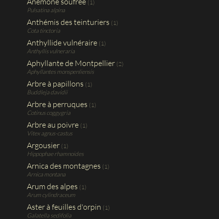
Anémone soufrée
(1)
Pulsatina alpina
Anthémis des teinturiers
(1)
Cota tinctoria
Anthyllide vulnéraire
(1)
Anthyllis vulneraria
Aphyllante de Montpellier
(2)
Aphyllantes monspenliensis
Arbre à papillons
(1)
Buddleja davidii
Arbre à perruques
(1)
Cotinus coggygria
Arbre au poivre
(1)
Vitex agnus-castus
Argousier
(1)
Hippophae rhamnoides
Arnica des montagnes
(1)
Arnica montana
Arum des alpes
(1)
Arum cylindraceum
Aster à feuilles d'orpin
(1)
Galatella sedifolia