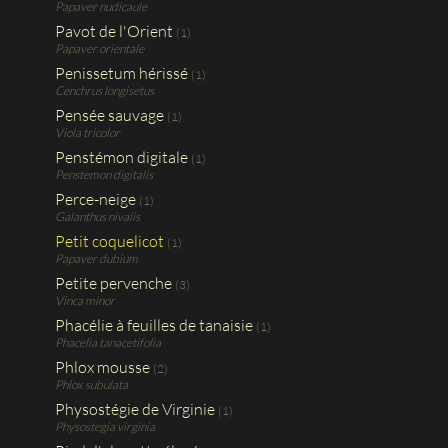
Papaver nudicaule
Pavot de l'Orient
(1)
Papaver orientale
Penissetum hérissé
(1)
Cenchrus longisetus
Pensée sauvage
(1)
Viola tricolor
Penstémon digitale
(1)
Penstemon digitalis
Perce-neige
(1)
Galanthus nivalis
Petit coquelicot
(1)
Papaver dubium
Petite pervenche
(3)
Vinca minor
Phacélie à feuilles de tanaisie
(1)
Phacelia tanacetifolia
Phlox mousse
(2)
Phlox subulata
Physostégie de Virginie
(1)
Physostegia virginia