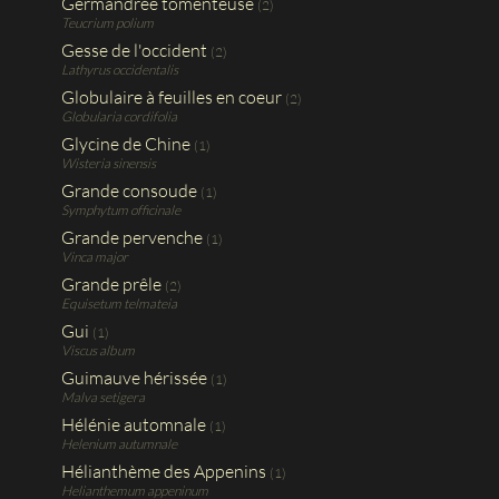
Germandrée tomenteuse
(2)
Teucrium polium
Gesse de l'occident
(2)
Lathyrus occidentalis
Globulaire à feuilles en coeur
(2)
Globularia cordifolia
Glycine de Chine
(1)
Wisteria sinensis
Grande consoude
(1)
Symphytum officinale
Grande pervenche
(1)
Vinca major
Grande prêle
(2)
Equisetum telmateia
Gui
(1)
Viscus album
Guimauve hérissée
(1)
Malva setigera
Hélénie automnale
(1)
Helenium autumnale
Hélianthème des Appenins
(1)
Helianthemum appeninum