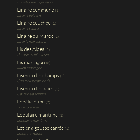
Eriophorum vaginatum
Linaire commune
(1)
Linaria vulgaris
Linaire couchée
(1)
Linaria supina
Linaire du Maroc
(1)
Linaria maroccana
Lis des Alpes
(2)
Paradisea liliastrum
Lis martagon
(3)
lilium martagon
Liseron des champs
(2)
Convolvulus arvensis
Liseron des haies
(1)
Calystegia sepium
Lobélie érine
(2)
Lobelia erinus
Lobulaire maritime
(1)
Lobularia maritima
Lotier à gousse carrée
(1)
Lotus maritimus