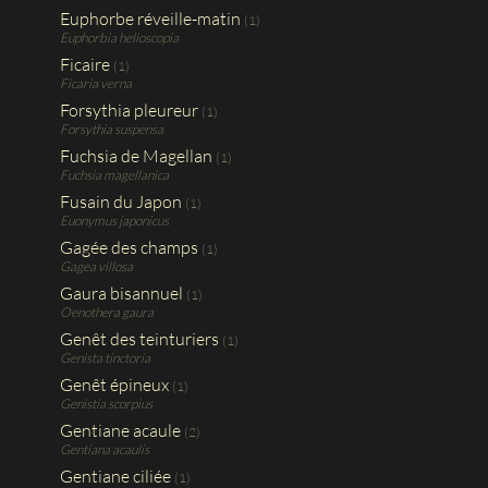
Euphorbe réveille-matin
(1)
Euphorbia helioscopia
Ficaire
(1)
Ficaria verna
Forsythia pleureur
(1)
Forsythia suspensa
Fuchsia de Magellan
(1)
Fuchsia magellanica
Fusain du Japon
(1)
Euonymus japonicus
Gagée des champs
(1)
Gagea villosa
Gaura bisannuel
(1)
Oenothera gaura
Genêt des teinturiers
(1)
Genista tinctoria
Genêt épineux
(1)
Genistia scorpius
Gentiane acaule
(2)
Gentiana acaulis
Gentiane ciliée
(1)