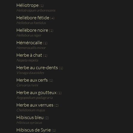
Héliotrope
(1)
Heliotroipum arborescens
Hellébore fétide
(4)
Helleborus foetidus
Hellébore noire
(1)
Helleborus niger
Hémérocalle
(1)
Hemerocallis minor
Herbe à chat
(1)
Nepeta nepeta
Herbe au cure-dents
(1)
Visnaga daucoides
Herbe aux cerfs
(1)
Cervaria rivini
Herbe aux goutteux
(1)
Aegopodium podagraria
Herbe aux verrues
(2)
Chelidonium majus
Hibiscus bleu
(2)
Hibiscus syriacus
Hibiscus de Syrie
(1)