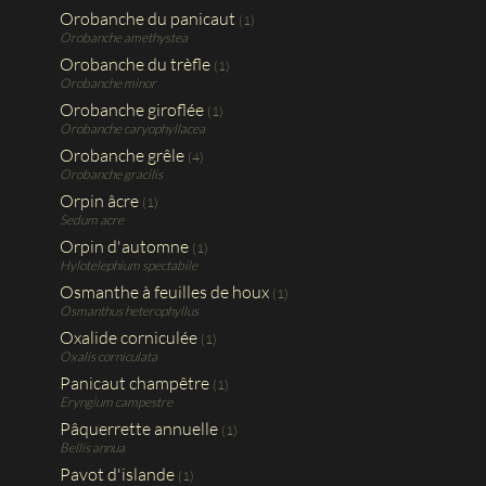
Orobanche du panicaut
(1)
Orobanche amethystea
Orobanche du trèfle
(1)
Orobanche minor
Orobanche giroflée
(1)
Orobanche caryophyllacea
Orobanche grêle
(4)
Orobanche gracilis
Orpin âcre
(1)
Sedum acre
Orpin d'automne
(1)
Hylotelephium spectabile
Osmanthe à feuilles de houx
(1)
Osmanthus heterophyllus
Oxalide corniculée
(1)
Oxalis corniculata
Panicaut champêtre
(1)
Eryngium campestre
Pâquerrette annuelle
(1)
Bellis annua
Pavot d'islande
(1)