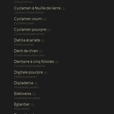
Crocus vernus
Cyclamen à feuille de lierre
(1)
Cyclamen hederifolium
Cyclamen coum
(1)
Cyclamen coum
Cyclamen pourpre
(1)
Cyclamen purpurascens
Dahlia écarlate
(1)
Dahlia coccinea
Dent de chien
(2)
Erythronium dens-canis
Dentaire à cinq folioles
(1)
Cardamine pentaphyllos
Digitale pourpre
(1)
Digitalis purpurea
Dipladenia
(1)
Mandevilla sanderi
Edelweiss
(2)
Leontopotium alpina
Eglantier
(1)
Rosa canina