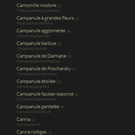
Camomille inodore
(1)
Tripleurospermum inodorum
Campanule à grandes fleurs
(1)
Platycodon grandiflorus
Campanule agglomérée
(4)
Campanula glomerata
Campanule barbue
(3)
Campanula barbata
Campanule de Dalmatie
(3)
Campanula portenschlagiana
Campanule de Poscharsky
(1)
Campanula poscharskyana
Campanule étoilée
(1)
Campanula garganica
Campanule fausse raiponce
(1)
Campanula rapunculoides
Campanule gantelée
(3)
Campanula trachelium
Canna
(1)
Canna generalis
Canna rodigas
(1)