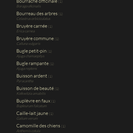
Bourrache officinale
(1)
Borago oficinalis
Bourreau des arbres
(1)
Celastrus orbiciculatus
Bruyère carnée
(1)
Erica carnea
Bruyère commune
(1)
Calluna vulgaris
Bugle petit-pin
(1)
Ajuga chamaepitys
Bugle rampante
(1)
Ajuga reptens
Buisson ardent
(1)
Pyracantha
Buisson de beauté
(1)
Kolkwitzia amabilis
Buplèvre en faux
(1)
Bupleurum falcatum
Caille-lait jaune
(1)
Galium verum
Camomille des chiens
(1)
Anthemis cotula