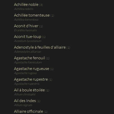
Achillée noble
(3)
Achillea nobilis
Achillée tomenteuse
(1)
Achillea tomentosa
Aconit d'hiver
(1)
Eranthis hyemalis
Aconit tue-loup
(1)
Aconitum lycoctonum
Adenostyle à feuilles d'alliaire
(1)
Adenostyles alliariae
Agastache fenouil
(1)
Agastache foeniculum
Agastache rugueuse
(1)
Agastache rugosa
Agastache rupestre
(1)
Agastache rupestris
Ail à boule étoilée
(1)
Allium chrstophii
Ail des Indes
(1)
Allium nigrum
Alliaire officinale
(1)