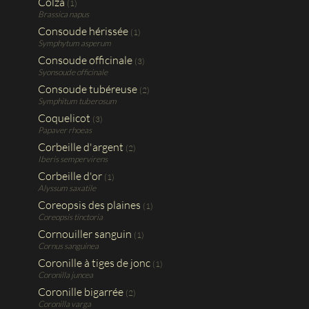
Colza
(1)
Brassica napus
Consoude hérissée
(1)
Symphytum asperum
Consoude officinale
(3)
Syonsoude officinale
Consoude tubéreuse
(2)
Symphitum tuberosum
Coquelicot
(3)
Papaver rhoeas
Corbeille d'argent
(2)
Iberis sempervirens
Corbeille d'or
(1)
Alyssum saxatile
Coreopsis des plaines
(1)
Coreopsis tinctoria
Cornouiller sanguin
(1)
Cornus sanguinea
Coronille à tiges de jonc
(1)
Coronilla juncea
Coronille bigarrée
(2)
Coronilla varga