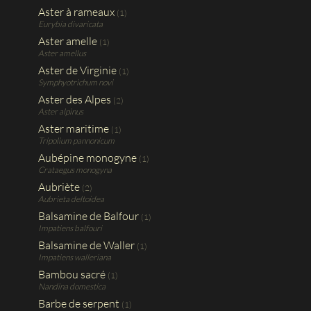
Aster à rameaux
(1)
Eurybia divaricata
Aster amelle
(1)
Aster amellus
Aster de Virginie
(1)
Symphyotrichum novi
Aster des Alpes
(2)
Aster alpinus
Aster maritime
(1)
Tripolium pannonicum
Aubépine monogyne
(1)
Crataegus monogyna
Aubriète
(2)
Aubrieta deltoidea
Balsamine de Balfour
(1)
Impatiens balfouri
Balsamine de Waller
(1)
Impatiens walleriana
Bambou sacré
(1)
Nandina domestica
Barbe de serpent
(1)