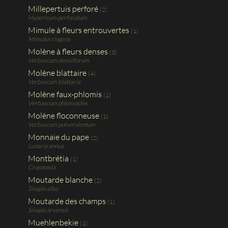
Millepertuis perforé
(2)
Hypericum perforatum
Mimule à fleurs entrouvertes
(1)
Mimulus ringens
Molène à fleurs denses
(3)
Verbascum densiflorum
Molène blattaire
(4)
Verbascum blattaria
Molène faux-phlomis
(1)
Verbascum phlomoides
Molène floconneuse
(1)
Verbascum pulverulentum
Monnaie du pape
(2)
Lunaria annua
Montbrétia
(1)
Crocosmia
Moutarde blanche
(2)
Sinapis alba
Moutarde des champs
(1)
Sinapis arvensis
Muehlenbekie
(1)