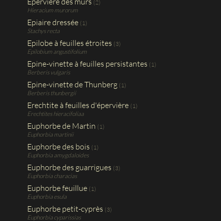
Epervière des murs
(2)
Hieracium murorum
Epiaire dressée
(1)
Stachys recta
Epilobe à feuilles étroites
(3)
Epilobium angustifolium
Epine-vinette à feuilles persistantes
(1)
Berberis vulgaris
Epine-vinette de Thunberg
(1)
Berberis thunbergii
Erechtite à feuilles d'épervière
(1)
Erechtites hieracifoliaa
Euphorbe de Martin
(1)
Euphorbia martinii
Euphorbe des bois
(1)
Euphorbia amygdaloides
Euphorbe des guarrigues
(3)
Euphorbia characias
Euphorbe feuillue
(1)
Euphorbia esula
Euphorbe petit-cyprès
(3)
Euphorbia cyparissias