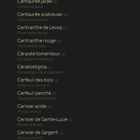
Centaurée jacée
(1)
Centaurea jacea
Centaurée scabieuse
(3)
Centaurea scabiosa
Centranthe de Lecoq
(1)
Centranthus lecoqii
Centranthe rouge
(1)
Centranthus ruber
Céraiste tomenteux
(1)
Cerastium tomentosum
Cératostigma
(1)
Ceratostigma plumbaginoides
Cerfeuil des bois
(1)
Anthriscus sylvestris
Cerfeuil penché
(1)
Chaerophyllum temulum
Cerisier acide
(1)
Prunus cesarus
Cerisier de Sainte-Lucie
(1)
Prunus mahaleb
Cerisier de Sargent
(1)
Prunus sargentii