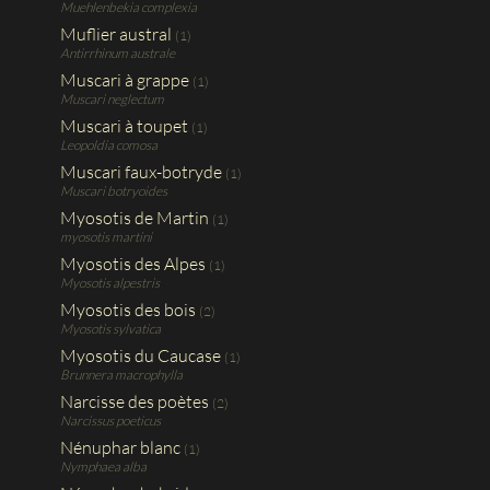
Muehlenbekia complexia
Muflier austral
(1)
Antirrhinum australe
Muscari à grappe
(1)
Muscari neglectum
Muscari à toupet
(1)
Leopoldia comosa
Muscari faux-botryde
(1)
Muscari botryoides
Myosotis de Martin
(1)
myosotis martini
Myosotis des Alpes
(1)
Myosotis alpestris
Myosotis des bois
(2)
Myosotis sylvatica
Myosotis du Caucase
(1)
Brunnera macrophylla
Narcisse des poètes
(2)
Narcissus poeticus
Nénuphar blanc
(1)
Nymphaea alba