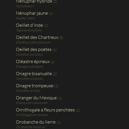
Nénuphar hybride
(2)
Nymphaea x
Nénuphar jaune
(1)
Nuphar lutea
Oeillet d'Inde
(2)
Tagenes tenuifolia
Oeillet des Chartreux
(5)
Dianthus cathusianorum
Oeillet des poètes
(1)
Dianthus barbatus
Oléastre épineux
(1)
Elaeagnus pungens
Onagre bisanuelle
(2)
Oenothera biennis
Onagre trompeuse
(2)
Oenothera fallax
Oranger du Mexique
(1)
Choisya ternata kunth
Ornithogale à fleurs penchées
(2)
Ornithogalum mutans
Orobanche du lierre
(1)
Orobanche hederae