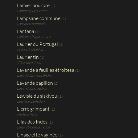
Lamier pourpre
(1)
Lamium purpureum
Lampsane commune
(1)
Lapsana communis
Lantana
(1)
Lantana strigocamara
Laurier du Portugal
(1)
Prunus lusitanica
Laurier tin
(1)
Viburnum tinus
Lavande à feuilles étroitesa
(1)
Lavandula angustifolia
Lavande papillon
(2)
Lavandula stoechas
Lewisie du siskiyou
(1)
Lewisia cotyledon
Lierre grimpant
(1)
Hedera helix
Lilas des Indes
(1)
Lagerstroemia indica
Linaigrette vaginée
(1)