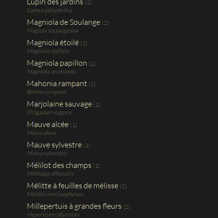
Lupin des jardins
(1)
Lipinus polyphyllus
Magniola de Soulange
(2)
Magiola soulangeana
Magniola étoilé
(2)
Magniola stellata
Magniola papillon
(1)
Magniola acuminata
Mahonia rampant
(1)
Berberis repens
Marjolaine sauvage
(1)
Origanum vulgare
Mauve alcée
(1)
Malva alcea
Mauve sylvestre
(1)
Malva sylvestris
Mélilot des champs
(1)
Melilotus officinalis
Mélitte à feuilles de mélisse
(2)
Melittis melissophylum
Millepertuis à grandes fleurs
(2)
Hypericum calycinum