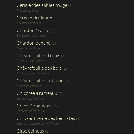
Cerisier des sables rouge
(1)
Prunus cistena
Cerisier du Japon
(2)
Prunus serrulata
Chardon Marie
(1)
Silybum marianum
Chardon penché
(2)
Carduus nutans
Chèvrefeuille à balais
(1)
Lonicera xylosteum
Chèvrefeuille des bois
(1)
Lonicera periclymenum
Chèvrefeuille du Japon
(1)
Lonicera japonica
Chicorée à rameaux
(2)
Cichorium endivia
Chicorée sauvage
(1)
Cichorium intybus
Chrysanthème des fleuristes
(1)
Chrysantemum grandiflorum
Cirse épineux
(1)