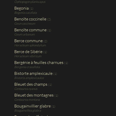
Ophiopogon planiscapus
Begonia
(1)
Begonia cucullata
Benoîte coccinelle
(2)
Geun coccineum
Benoîte commune
(1)
Geum urbanum
Berce commune
(2)
Heracleum sphondylium
Berce de Sibérie
(1)
Heracleum sibiricum
Bergénie à feuilles charnues
(1)
Bergenia crassifolia
Bistorte amplexicaule
(1)
Bistorta amplexicaulus
Bleuet des champs
(1)
Centaurea cyanus
Bleuet des montagnes
(1)
Centaurea montana
Bougainvillier glabre
(1)
Bougainvillea glabra