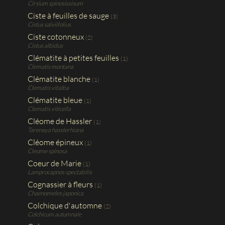
Cirsium spinosissisum
Ciste à feuilles de sauge
(3)
Cistus salviifolius
Ciste cotonneux
(2)
Cistus albidus
Clématite à petites feuilles
(1)
Clematis montana
Clématite blanche
(1)
Clematis vitalba
Clématite bleue
(1)
Clematis viticella
Cléome de Hassler
(1)
Tarenaya hasslerhiana
Cléome épineux
(1)
Cleome spinosa
Coeur de Marie
(1)
Lamprocapnos spectabilis
Cognassier à fleurs
(1)
Chaenomeles japonica
Colchique d'automne
(2)
Colchicum autumnale