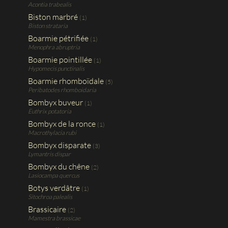
Acontia trabealis
Biston marbré
(1)
Biston strataria
Boarmie pétrifiée
(1)
Menophra abruptria
Boarmie pointillée
(1)
Hypomecis punctinalis
Boarmie rhomboïdale
(5)
Peribatodes rhomboidaria
Bombyx buveur
(1)
Euthrix potatoria
Bombyx de la ronce
(1)
Macrothylacia rubi
Bombyx disparate
(3)
Lymantris dispar
Bombyx du chêne
(2)
Lasiocampa quercus
Botys verdâtre
(1)
Sitochroa palealis
Brassicaire
(2)
Mamestra brassicae