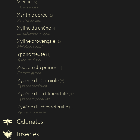
Vieillie
(5)
Idaea seriata
Xanthie dorée
(1)
Xanthia aurago
Xyline du chêne
(4)
Lithophane ornitopus
Xyline provençale
(1)
Mniotype solieri
Yponomeute
(1)
Yponemeuta sp
Zeuzère du poirier
(1)
Zeuzera pyrina
Zygène de Carniole
(2)
Zygaena carniolica
Zygène de la filipendule
(17)
Zygaena filipendulae
Zygène du chèvrefeuille
(2)
Zygaena ionicerae
Odonates
Insectes