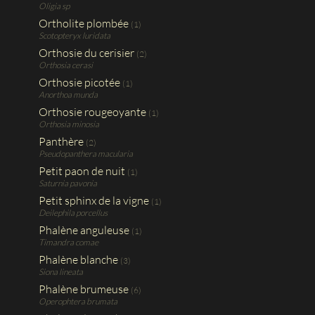
Oligia sp
Ortholite plombée
(1)
Scotopteryx luridata
Orthosie du cerisier
(2)
Orthosia cerasi
Orthosie picotée
(1)
Anorthoa munda
Orthosie rougeoyante
(1)
Orthosia minosia
Panthère
(2)
Pseudopanthera macularia
Petit paon de nuit
(1)
Saturnia pavonia
Petit sphinx de la vigne
(1)
Deilephila porcellus
Phalène anguleuse
(1)
Timandra comae
Phalène blanche
(3)
Siona lineata
Phalène brumeuse
(6)
Operophtera brumata