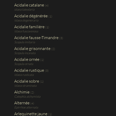
Acidalie catalane
(4)
idaea luteolaria
Acidalie dégénérée
(1)
Idaea degeneraria
Acidalie familière
(1)
Idaea fuscovenosa
Acidalie fausse-Timandre
(3)
Scopula imitaria
Acidalie grisonnante
(2)
Scopula incanata
Acidalie ornée
(1)
Scopula ornata
Acidalie rustique
(3)
Idaea rusticata
Acidalie sobre
(1)
Idaea straminata
Alchimie
(2)
Catephia alchymista
Alternée
(4)
Epirrhoe alternata
Arlequinette jaune
(1)