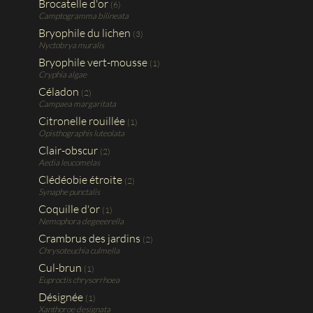
Brocatelle d'or
(6)
Camptogramma bilineata
Bryophile du lichen
(3)
Nyctobrya muralis
Bryophile vert-mousse
(1)
Cryphia algae
Céladon
(2)
Campaea margaritata
Citronelle rouillée
(1)
Opisthographis luteolata
Clair-obscur
(2)
Aedia leucomelas
Clédéobie étroite
(2)
Synaphe punctalis
Coquille d'or
(1)
Nemophora degeeerella
Crambrus des jardins
(2)
Chrysoteuchia culmella
Cul-brun
(1)
Euproctis chrysorrhoea
Désignée
(1)
Xanthoroe designata