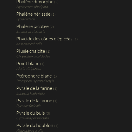
Phalène dimorphe
(2)
Nycterosea obstipata
Phalène hérissée
(3)
Lycia hirtaria
Phalène picotée
(7)
Ematurga atomaria
Phycide des cônes d'épicéas
(1)
Assara terebrella
Plusie chalcite
(1)
Chrysodeixis calchides
Point blanc
(1)
Aletia albipuncta
Ptérophore blanc
(1)
Pterophorus pentadactyla
Pyrale de la farine
(1)
Ephestia kuehniella
Pyrale de la farine
(1)
Pyraalis farinalis
Pyrale du buis
(3)
Cydalima perspectalis
Pyrale du houblon
(1)
Pleuroptya ruralis