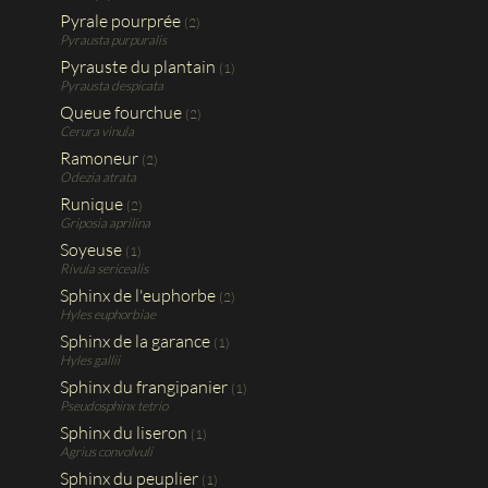
Pyrale pourprée
(2)
Pyrausta purpuralis
Pyrauste du plantain
(1)
Pyrausta despicata
Queue fourchue
(2)
Cerura vinula
Ramoneur
(2)
Odezia atrata
Runique
(2)
Griposia aprilina
Soyeuse
(1)
Rivula sericealis
Sphinx de l'euphorbe
(2)
Hyles euphorbiae
Sphinx de la garance
(1)
Hyles gallii
Sphinx du frangipanier
(1)
Pseudosphinx tetrio
Sphinx du liseron
(1)
Agrius convolvuli
Sphinx du peuplier
(1)