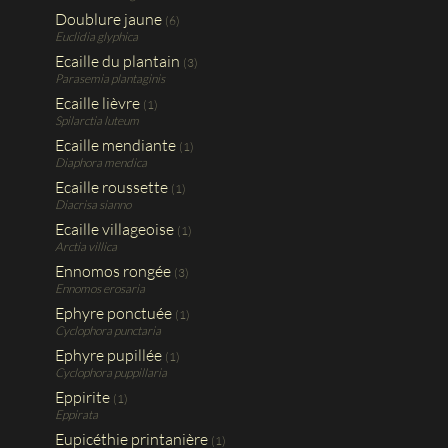
Doublure jaune
(6)
Euclidia glyphica
Ecaille du plantain
(3)
Parasemia plantaginis
Ecaille lièvre
(1)
Spilarctia luteum
Ecaille mendiante
(1)
Diaphora mendica
Ecaille roussette
(1)
Diacrisa sianno
Ecaille villageoise
(1)
Arctia villica
Ennomos rongée
(3)
Ennomos erosaria
Ephyre ponctuée
(1)
Cyclophora punctaria
Ephyre pupillée
(1)
Cyclophora puppillaria
Eppirite
(1)
Eppirata
Eupicéthie printanière
(1)