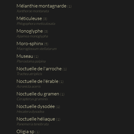
Mélanthie montagnarde
(1)
Xanthoroe montanata
Méticuleuse
(3)
Phlogophora meticulosata
Monoglyphe
(3)
Apamea monoglypha
Moro-sphinx
(5)
Macroglossum stellatarum
Museau
(1)
Pterostoma palpina
Noctuelle de l'arroche
(1)
Trachea atriplicis
Noctuelle de l'érable
(1)
Acronicta aceris
Noctuelle du gramen
(1)
Cerapteryx graminis
Noctuelle dysodée
(1)
Hecatera dysodea
Noctuelle héliaque
(1)
Panemeria tenebrata
Oligia sp
(1)