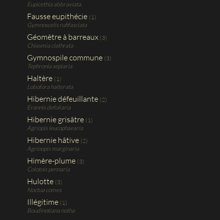
Eupicethia abbraviata
Fausse eupithécie
(1)
Gymnoscelis rufifasciata
Géomètre à barreaux
(3)
Chiasmia clathrata
Gymnospile commune
(3)
Tephronia sepiaria
Haltère
(1)
Lobofora halterata
Hibernie défeuillante
(2)
Erannis defoliaria
Hibernie grisâtre
(1)
Agriopis leucophaearia
Hibernie hâtive
(2)
Agrioopis marginaria
Himère-plume
(3)
Colotois pennaria
Hulotte
(3)
Noctua comes
Illégitime
(1)
Boudinotiana notha