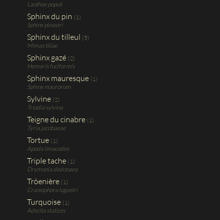
Laothoe populi
Sphinx du pin
(1)
Sphinx pinastri
Sphinx du tilleul
(5)
Mimas tiliae
Sphinx gazé
(2)
Hemaris fuciformis
Sphinx mauresque
(1)
Sphinx maurorum
Sylvine
(2)
Triodia sylvina
Teigne du cinabre
(1)
Tyria jacobaeae
Tortue
(1)
Apoda limacodes
Triple tache
(1)
Drymonia dodonaea
Tröenière
(1)
Craniophora lugustri
Turquoise
(1)
Adscita statices